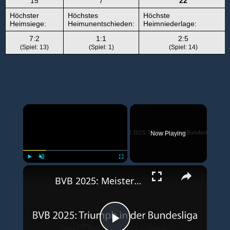
15
7
22
Höchster
Höchstes
Höchste
Heimsiege:
Heimunentschieden:
Heimniederlage:
7:2
1:1
2:5
(Spiel: 13)
(Spiel: 1)
(Spiel: 14)
×
Now Playing
×
Play
Unmute
Fullscreen
BVB 2025: Meisterschaft und Champions League-Erfolg