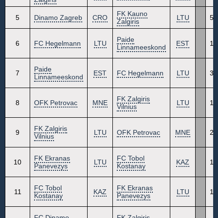
FK Kauno
5
Dinamo Zagreb
CRO
LTU
5
Zalgiris
Paide
6
FC Hegelmann
LTU
EST
1
Linnameeskond
Paide
7
EST
FC Hegelmann
LTU
3
Linnameeskond
FK Zalgiris
8
OFK Petrovac
MNE
LTU
1
Vilnius
FK Zalgiris
9
LTU
OFK Petrovac
MNE
2
Vilnius
FK Ekranas
FC Tobol
10
LTU
KAZ
1
Panevezys
Kostanay
FC Tobol
FK Ekranas
11
KAZ
LTU
1
Kostanay
Panevezys
FC Dinamo
FK Zalgiris