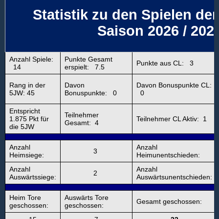
Statistik zu den Spielen der
Saison 2026 / 202
Anzahl Spiele:
Punkte Gesamt
Punkte aus CL: 3
14
erspielt: 7.5
Rang in der
Davon
Davon Bonuspunkte CL:
5JW: 45
Bonuspunkte: 0
0
Entspricht
Teilnehmer
1.875 Pkt für
Teilnehmer CL Aktiv: 1
Gesamt: 4
die 5JW
Anzahl
Anzahl
3
Heimsiege:
Heimunentschieden:
Anzahl
Anzahl
2
Auswärtssiege:
Auswärtsunentschieden:
Heim Tore
Auswärts Tore
Gesamt geschossen:
geschossen:
geschossen: