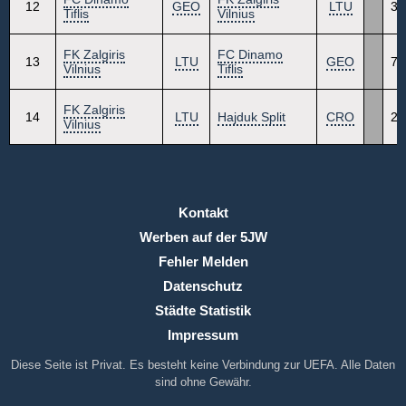
12
GEO
LTU
3
Tiflis
Vilnius
FK Zalgiris
FC Dinamo
13
LTU
GEO
7
Vilnius
Tiflis
FK Zalgiris
14
LTU
Hajduk Split
CRO
2
Vilnius
Kontakt
Werben auf der 5JW
Fehler Melden
Datenschutz
Städte Statistik
Impressum
Diese Seite ist Privat. Es besteht keine Verbindung zur UEFA. Alle Daten
sind ohne Gewähr.