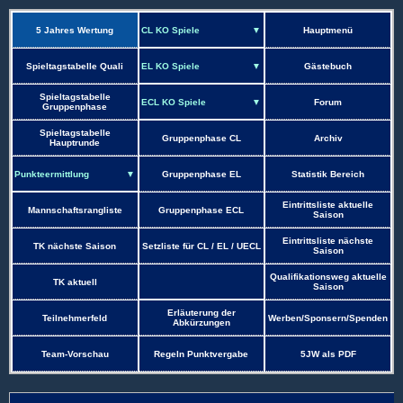
5 Jahres Wertung
Hauptmenü
Spieltagstabelle Quali
Gästebuch
Spieltagstabelle
Forum
Gruppenphase
Spieltagstabelle
Gruppenphase CL
Archiv
Hauptrunde
Gruppenphase EL
Statistik Bereich
Eintrittsliste aktuelle
Mannschaftsrangliste
Gruppenphase ECL
Saison
Eintrittsliste nächste
TK nächste Saison
Setzliste für CL / EL / UECL
Saison
Qualifikationsweg aktuelle
TK aktuell
Saison
Erläuterung der
Teilnehmerfeld
Werben/Sponsern/Spenden
Abkürzungen
Team-Vorschau
Regeln Punktvergabe
5JW als PDF