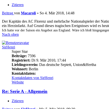
Zitieren
Beitrag
von
Macaroli
»
So 4. Mär 2018, 14:48
Der Kapitän des AC Florenz und mehrfache Nationalspieler der Nation
ein Herzinfarkt. Auf Grund dieses tragischen Ereignisses wird es heut
Ich hatte vor der Saison ein Angebot aus England. Wäre ich bloß hingegangen
Nach oben
SirHenri
Super Star
Beiträge:
7596
Registriert:
Di 9. Mär 2010, 17:44
Lieblingsverein:
Das deutsche Septett, Union&Hertha
Wohnort:
Berlin
Kontaktdaten:
Kontaktdaten von SirHenri
Website
Re: Serie A - Allgemein
Zitieren