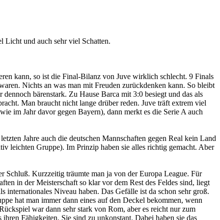
 Licht und auch sehr viel Schatten.
eren kann, so ist die Final-Bilanz von Juve wirklich schlecht. 9 Finals
n waren. Nichts an was man mit Freuden zurückdenken kann. So bleibt
ar dennoch bärenstark. Zu Hause Barca mit 3:0 besiegt und das als
acht. Man braucht nicht lange drüber reden. Juve träft extrem viel
 wie im Jahr davor gegen Bayern), dann merkt es die Serie A auch
n letzten Jahre auch die deutschen Mannschaften gegen Real kein Land
tiv leichten Gruppe). Im Prinzip haben sie alles richtig gemacht. Aber
er Schluß. Kurzzeitig träumte man ja von der Europa League. Für
ten in der Meisterschaft so klar vor dem Rest des Feldes sind, liegt
alls internationales Niveau haben. Das Gefälle ist da schon sehr groß.
Gruppe hat man immer dann eines auf den Deckel bekommen, wenn
 Rückspiel war dann sehr stark von Rom, aber es reicht nur zum
hren Fähigkeiten. Sie sind zu unkonstant. Dabei haben sie das