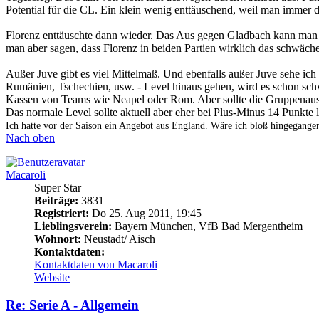
Potential für die CL. Ein klein wenig enttäuschend, weil man immer d
Florenz enttäuschte dann wieder. Das Aus gegen Gladbach kann man f
man aber sagen, dass Florenz in beiden Partien wirklich das schwäch
Außer Juve gibt es viel Mittelmaß. Und ebenfalls außer Juve sehe ich
Rumänien, Tschechien, usw. - Level hinaus gehen, wird es schon sc
Kassen von Teams wie Neapel oder Rom. Aber sollte die Gruppenauslo
Das normale Level sollte aktuell aber eher bei Plus-Minus 14 Punkte l
Ich hatte vor der Saison ein Angebot aus England. Wäre ich bloß hingegangen
Nach oben
Macaroli
Super Star
Beiträge:
3831
Registriert:
Do 25. Aug 2011, 19:45
Lieblingsverein:
Bayern München, VfB Bad Mergentheim
Wohnort:
Neustadt/ Aisch
Kontaktdaten:
Kontaktdaten von Macaroli
Website
Re: Serie A - Allgemein