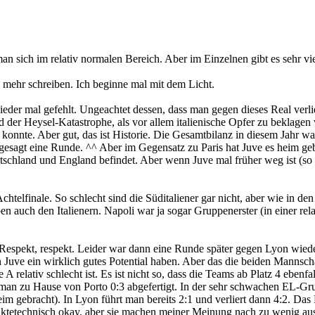
 sich im relativ normalen Bereich. Aber im Einzelnen gibt es sehr viel
 mehr schreiben. Ich beginne mal mit dem Licht.
 wieder mal gefehlt. Ungeachtet dessen, dass man gegen dieses Real verli
 der Heysel-Katastrophe, als vor allem italienische Opfer zu beklage
konnte. Aber gut, das ist Historie. Die Gesamtbilanz in diesem Jahr w
esagt eine Runde. ^^ Aber im Gegensatz zu Paris hat Juve es heim gebr
utschland und England befindet. Aber wenn Juve mal früher weg ist (so
telfinale. So schlecht sind die Süditaliener gar nicht, aber wie in de
n auch den Italienern. Napoli war ja sogar Gruppenerster (in einer rela
. Respekt, respekt. Leider war dann eine Runde später gegen Lyon wied
Juve ein wirklich gutes Potential haben. Aber das die beiden Mannschaf
 A relativ schlecht ist. Es ist nicht so, dass die Teams ab Platz 4 ebenf
e man zu Hause von Porto 0:3 abgefertigt. In der sehr schwachen EL-
m gebracht). In Lyon führt man bereits 2:1 und verliert dann 4:2. Das
tetechnisch okay, aber sie machen meiner Meinung nach zu wenig aus i