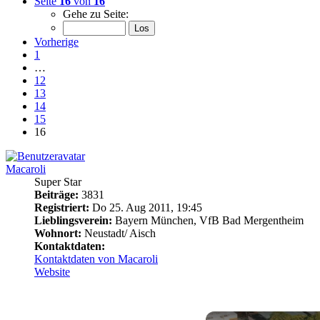
Seite
16
von
16
Gehe zu Seite:
Vorherige
1
…
12
13
14
15
16
Macaroli
Super Star
Beiträge:
3831
Registriert:
Do 25. Aug 2011, 19:45
Lieblingsverein:
Bayern München, VfB Bad Mergentheim
Wohnort:
Neustadt/ Aisch
Kontaktdaten:
Kontaktdaten von Macaroli
Website