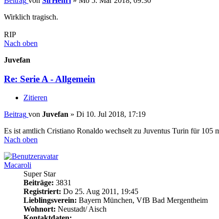
Beitrag
von
SirHenri
»
Mo 5. Mär 2018, 09:30
Wirklich tragisch.
RIP
Nach oben
Juvefan
Re: Serie A - Allgemein
Zitieren
Beitrag
von
Juvefan
»
Di 10. Jul 2018, 17:19
Es ist amtlich Cristiano Ronaldo wechselt zu Juventus Turin für 105 m
Nach oben
Macaroli
Super Star
Beiträge:
3831
Registriert:
Do 25. Aug 2011, 19:45
Lieblingsverein:
Bayern München, VfB Bad Mergentheim
Wohnort:
Neustadt/ Aisch
Kontaktdaten: