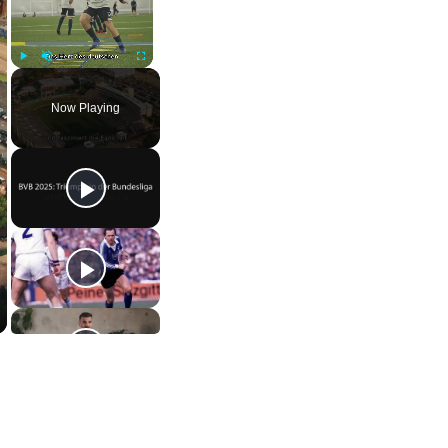
Play
Unmute
Fullscreen
Now Playing