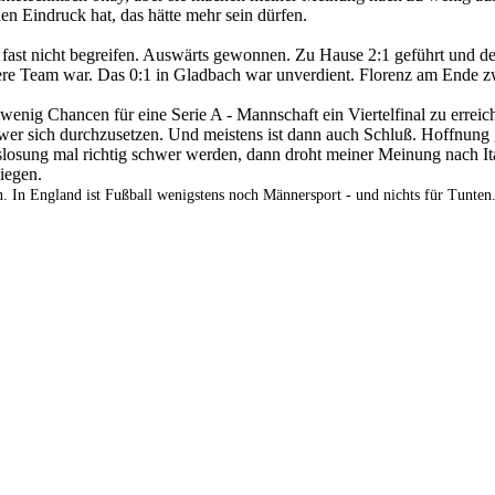
en Eindruck hat, das hätte mehr sein dürfen.
ast nicht begreifen. Auswärts gewonnen. Zu Hause 2:1 geführt und de
ere Team war. Das 0:1 in Gladbach war unverdient. Florenz am Ende zw
 wenig Chancen für eine Serie A - Mannschaft ein Viertelfinal zu erre
hwer sich durchzusetzen. Und meistens ist dann auch Schluß. Hoffnun
sung mal richtig schwer werden, dann droht meiner Meinung nach Itali
iegen.
. In England ist Fußball wenigstens noch Männersport - und nichts für Tunten