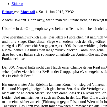
Zitieren
Beitrag
von
Macaroli
»
So 11. Jun 2017, 23:32
Abschluss-Fazit. Ganz okay, wenn man die Punkte sieht, da bewegt man
Über die in der Gruppenphase gescheiterten Teams brauche ich nichts
Juve überstrahlt wirklich alles. Das letzte i-Tüpfelchen hat natürlich
und nur 2 Siege. Einer dieser Siege war zudem noch der Sieg während
einzig das Elfmeterschießen gegen Ajax 1996 als man wirklich jubeln 
Nicht-Spanier. Da muss man lange zurück blicken... ähm. also genau g
dazu bei, dass Italien sich so knapp unterhalb der Augenhöhe mit De
Punktetechnisch.
Der SSC Neapel hatte nicht den Hauch einer Chance gegen Real im Ach
sehen (außer vielleicht der BvB in der Gruppenphase), so ergeht es ebe
das ist einfach Pech!
Ein unerwartetes Aha-Erlebnis kam aus Rom. 4:0 - sieg bei Villareal
Rom und Neapel gilt eigentlich gleichermaßen, dass die Verfolger von 
nicht alleine an deren Stärke, sondern daran, dass das Niveau der Serie
Leider. Und man sieht es ja auch an Rom. In der CL-Play Off wurd
man meinte sicher zu sein (Führungen gegen Pilsen und Wien nicht hei
Tagessieg. Das Fazit von Rom fällt deswegen durchwachsen aus. Punk