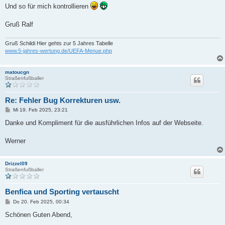
Und so für mich kontrollieren
d
Gruß Ralf
Gruß Schildi Hier gehts zur 5 Jahres Tabelle
www.5-jahres-wertung.de/UEFA-Menue.php
e
matoucgn
Straßenfußballer
o
Re: Fehler Bug Korrekturen usw.
B
Mi 19. Feb 2025, 23:21
e
i
Danke und Kompliment für die ausführlichen Infos auf der Webseite.
t
r
a
Werner
g
Drizzel09
Straßenfußballer
Benfica und Sporting vertauscht
B
Do 20. Feb 2025, 00:34
e
i
Schönen Guten Abend,
t