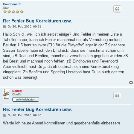
Couchcoach
Star
Re: Fehler Bug Korrekturen usw.
B
Do 20. Feb 2025, 09:21
e
i
Hallo Schildi, weil ich ich selbst einige? Und Fehler in meinen Liste u
t
Tabellen habe, kann ich Fehler manchmal nur als Vermutung melden.
r
a
Bei den 1,5 bonuspunkte (CL) für die PlayoffsSieger in der TK nächste
g
Saison Tabelle habe ich den Eindruck, dass sie manchmal schon drin
sind, zB Real und Benfica, manchmal versehentlich gegeben wurden zB
bei Brest und machmal noch fehlen, zB Eindhoven und Feyenoord
Aber vielleicht hast Du ja da eh erstmal noch eine Korrektursitzung
eingeplant. Zb Benfica und Sporting Lissabon hast Du ja auch gestern
schon was bereinigt.
Schildi
Cheffe
Re: Fehler Bug Korrekturen usw.
B
Do 20. Feb 2025, 09:46
e
i
Werde ich heute Abend kontrollieren und gegebenenfalls einbessern
t
r
a