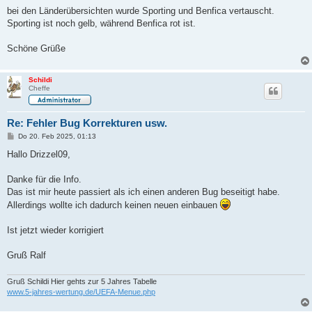
r
a
bei den Länderübersichten wurde Sporting und Benfica vertauscht.
g
Sporting ist noch gelb, während Benfica rot ist.
Schöne Grüße
Schildi
Cheffe
Re: Fehler Bug Korrekturen usw.
B
Do 20. Feb 2025, 01:13
e
i
Hallo Drizzel09,
t
r
a
Danke für die Info.
g
Das ist mir heute passiert als ich einen anderen Bug beseitigt habe.
Allerdings wollte ich dadurch keinen neuen einbauen
Ist jetzt wieder korrigiert
Gruß Ralf
Gruß Schildi Hier gehts zur 5 Jahres Tabelle
www.5-jahres-wertung.de/UEFA-Menue.php