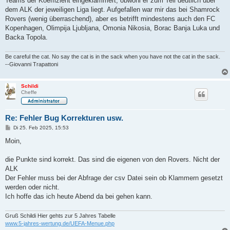
Teams der Koeffizient eingeklammert, obwohl er zum Teil deutlich über
r
a
dem ALK der jeweiligen Liga liegt. Aufgefallen war mir das bei Shamrock
g
Rovers (wenig überraschend), aber es betrifft mindestens auch den FC
Kopenhagen, Olimpija Ljubljana, Omonia Nikosia, Borac Banja Luka und
Backa Topola.
Be careful the cat. No say the cat is in the sack when you have not the cat in the sack.
--Giovanni Trapattoni
Schildi
Cheffe
Re: Fehler Bug Korrekturen usw.
B
Di 25. Feb 2025, 15:53
e
i
Moin,
t
r
a
die Punkte sind korrekt. Das sind die eigenen von den Rovers. Nicht der
g
ALK
Der Fehler muss bei der Abfrage der csv Datei sein ob Klammern gesetzt
werden oder nicht.
Ich hoffe das ich heute Abend da bei gehen kann.
Gruß Schildi Hier gehts zur 5 Jahres Tabelle
www.5-jahres-wertung.de/UEFA-Menue.php