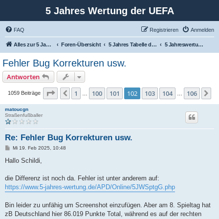
5 Jahres Wertung der UEFA
FAQ
Registrieren
Anmelden
Alles zur 5 Jahreswertung / Tabelle der UEFA mit vielen Statistiken.
Foren-Übersicht
5 Jahres Tabelle der UEFA
5 Jahreswertung der UEFA
Fehler Bug Korrekturen usw.
Antworten
Seite
102
von
106
1
100
101
102
103
104
106
Vorherige
N
1059 Beiträge
…
…
matoucgn
Straßenfußballer
Re: Fehler Bug Korrekturen usw.
B
Mi 19. Feb 2025, 10:48
e
i
Hallo Schildi,
t
r
a
die Differenz ist noch da. Fehler ist unter anderem auf:
g
https://www.5-jahres-wertung.de/APD/Online/5JWSptgG.php
Bin leider zu unfähig um Screenshot einzufügen. Aber am 8. Spieltag hat
zB Deutschland hier 86.019 Punkte Total, während es auf der rechten