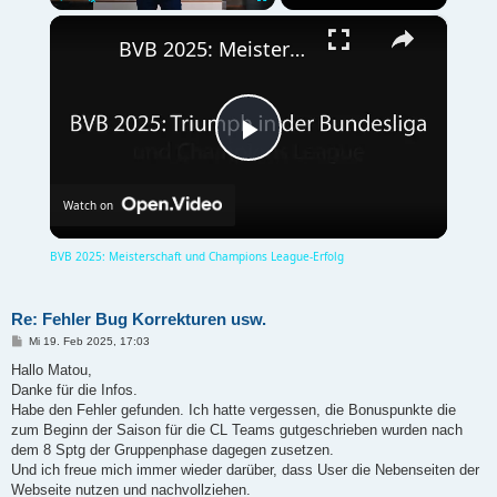
×
Play
Unmute
Fullscreen
BVB 2025: Meisterschaft und Champions League-Erfolg
P
Watch on
l
BVB 2025: Meisterschaft und Champions League-Erfolg
a
Re: Fehler Bug Korrekturen usw.
B
Mi 19. Feb 2025, 17:03
y
e
i
Hallo Matou,
t
Danke für die Infos.
r
a
Habe den Fehler gefunden. Ich hatte vergessen, die Bonuspunkte die
V
g
zum Beginn der Saison für die CL Teams gutgeschrieben wurden nach
dem 8 Sptg der Gruppenphase dagegen zusetzen.
Und ich freue mich immer wieder darüber, dass User die Nebenseiten der
i
Webseite nutzen und nachvollziehen.