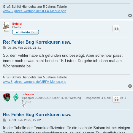
g
Gruß Schildi Hier gehts zur 5 Jahres Tabelle
www.5-jahres-wertung.de/UEFA-Menue.php
Schildi
Cheffe
Re: Fehler Bug Korrekturen usw.
B
Do 20. Feb 2025, 21:41
e
i
So, den Fehler habe ich gefunden und beseitigt. Aber scheinbar passt
t
immer noch etwas nicht bei den TK Listen. Da gehe ich dann mal am
r
a
Wochenende bei.
g
Gruß Schildi Hier gehts zur 5 Jahres Tabelle
www.5-jahres-wertung.de/UEFA-Menue.php
ccfcsvw
Tippspiel 2020/2021: Silber TOTO-Wertung --- Insgesamt: 4 Gold, 4 Silber, 1
Bronze
Re: Fehler Bug Korrekturen usw.
B
So 23. Feb 2025, 22:02
e
i
In der Tabelle der Teamkoeffizienten für die nächste Saison ist bei einigen
t