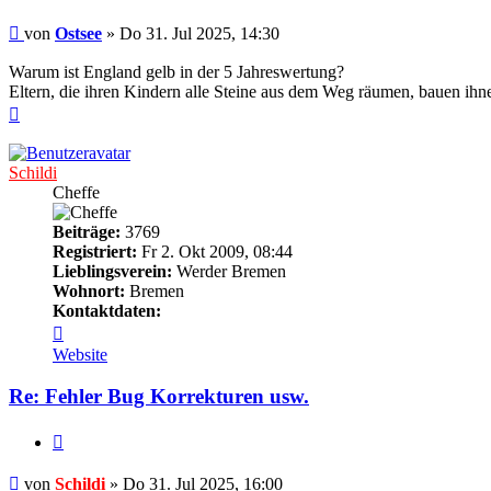
Beitrag
von
Ostsee
»
Do 31. Jul 2025, 14:30
Warum ist England gelb in der 5 Jahreswertung?
Eltern, die ihren Kindern alle Steine aus dem Weg räumen, bauen ihn
Nach
oben
Schildi
Cheffe
Beiträge:
3769
Registriert:
Fr 2. Okt 2009, 08:44
Lieblingsverein:
Werder Bremen
Wohnort:
Bremen
Kontaktdaten:
Kontaktdaten
von
Website
Schildi
Re: Fehler Bug Korrekturen usw.
Zitieren
Beitrag
von
Schildi
»
Do 31. Jul 2025, 16:00