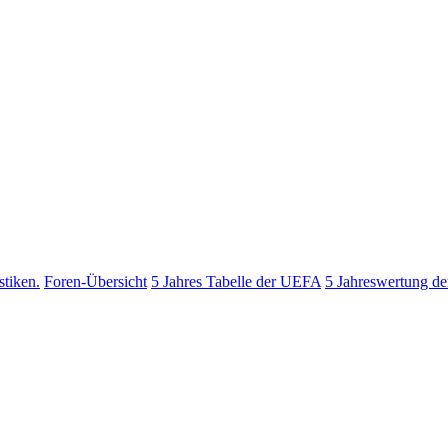
stiken.
Foren-Übersicht
5 Jahres Tabelle der UEFA
5 Jahreswertung d