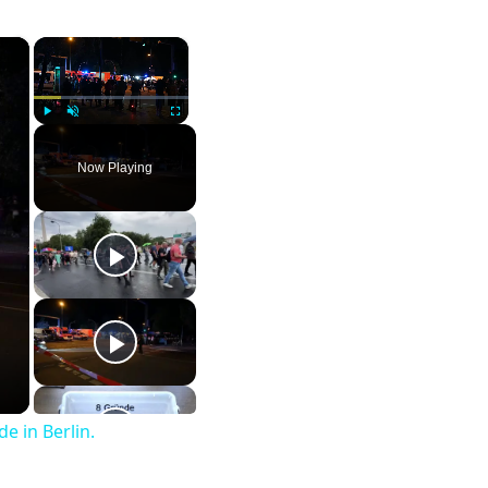
×
×
Play
Unmute
Fullscreen
Now Playing
e in Berlin.