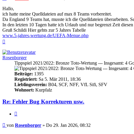
Hallo,
ich hatte meine Quelldateien auf max 8 Teams vorbereitet.
Da England 9 Teams hat, musste ich die Quelldateien überarbeiten. Sch
In den letzten 10 Tagen hatte ich Urlaub und nur begrenzt Zeit diesen
Gruß Schildi Hier gehts zur 5 Jahres Tabelle
www.5-jahres-wertung.de/UEFA-Menue.php
Nach
oben
Rosenborger
Tippspiel 2021/2022: Bronze Toto-Wertung --- Insgesamt: 4 Gol
Beiträge:
1395
Registriert:
Sa 5. Mär 2011, 18:36
Lieblingsverein:
B04, SCF, NFF, VfL Sifi, SFV
Wohnort:
Kurpfalz
Re: Fehler Bug Korrekturen usw.
Zitieren
Beitrag
von
Rosenborger
»
Do 29. Jan 2026, 08:32