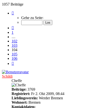
1057 Beiträge
Seite
104
Gehe zu Seite:
von
106
Vorherige
1
…
102
103
104
105
106
Nächste
Schildi
Cheffe
Beiträge:
3769
Registriert:
Fr 2. Okt 2009, 08:44
Lieblingsverein:
Werder Bremen
Wohnort:
Bremen
Kontaktdaten: