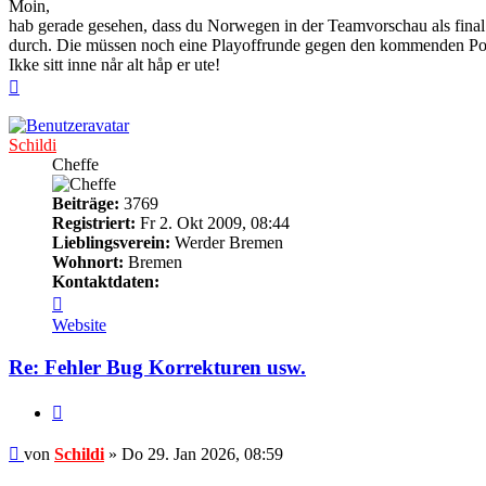
Moin,
hab gerade gesehen, dass du Norwegen in der Teamvorschau als final ma
durch. Die müssen noch eine Playoffrunde gegen den kommenden Pokal
Ikke sitt inne når alt håp er ute!
Nach
oben
Schildi
Cheffe
Beiträge:
3769
Registriert:
Fr 2. Okt 2009, 08:44
Lieblingsverein:
Werder Bremen
Wohnort:
Bremen
Kontaktdaten:
Kontaktdaten
von
Website
Schildi
Re: Fehler Bug Korrekturen usw.
Zitieren
Beitrag
von
Schildi
»
Do 29. Jan 2026, 08:59