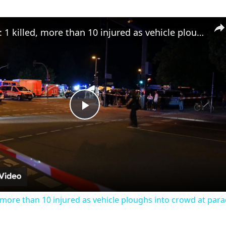
Germany: 1 killed, more than 10 injured as vehicle ploughs into crowd at parade in Berlin.
Play
Video
 more than 10 injured as vehicle ploughs into crowd at parad