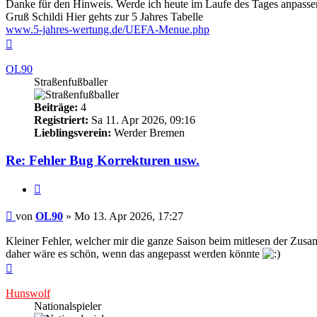
Danke für den Hinweis. Werde ich heute im Laufe des Tages anpasse
Gruß Schildi Hier gehts zur 5 Jahres Tabelle
www.5-jahres-wertung.de/UEFA-Menue.php
Nach
oben
OL90
Straßenfußballer
Beiträge:
4
Registriert:
Sa 11. Apr 2026, 09:16
Lieblingsverein:
Werder Bremen
Re: Fehler Bug Korrekturen usw.
Zitieren
Beitrag
von
OL90
»
Mo 13. Apr 2026, 17:27
Kleiner Fehler, welcher mir die ganze Saison beim mitlesen der Zusa
daher wäre es schön, wenn das angepasst werden könnte
Nach
oben
Hunswolf
Nationalspieler