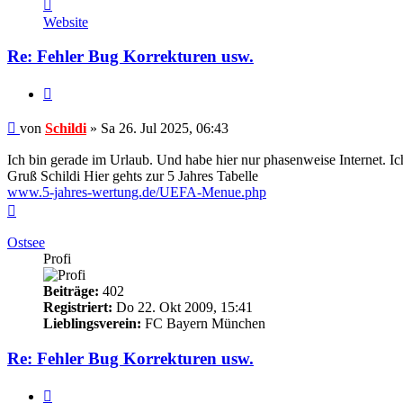
Kontaktdaten
von
Website
Schildi
Re: Fehler Bug Korrekturen usw.
Zitieren
Beitrag
von
Schildi
»
Sa 26. Jul 2025, 06:43
Ich bin gerade im Urlaub. Und habe hier nur phasenweise Internet. Ic
Gruß Schildi Hier gehts zur 5 Jahres Tabelle
www.5-jahres-wertung.de/UEFA-Menue.php
Nach
oben
Ostsee
Profi
Beiträge:
402
Registriert:
Do 22. Okt 2009, 15:41
Lieblingsverein:
FC Bayern München
Re: Fehler Bug Korrekturen usw.
Zitieren