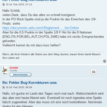
B
Di 18. Feb 2025, 07:13
e
i
Hallo Schildi,
t
vielen Dank, dass Du das alles so schnell korrigierst.
r
a
In der PO Rück-Spalte sind ja die Punkte für das Erreichen des 1/8-
g
Finals. siehe
https://documents.uefa.com/r/Reglement- ... kte-Online
Aber für die 0,5 Punkte in der Spalte 1/8 F Hin für die 8 Nationen
(ENG,ITA,POR,BEL,AUT,CH,POL,SWE) habe ich nichts Entsprechendes
gefunden.
Vielleicht kannst du mit dazu kurz helfen?
Eltern, die ihren Kindern alle Steine aus dem Weg räumen, bauen ihnen damit Mauern
fürs Leben auf.
Schildi
Cheffe
Re: Fehler Bug Korrekturen usw.
B
Di 18. Feb 2025, 09:39
e
i
Hallo, ich gucke im Laufe des Tages noch mal nach. Wahrscheinlich wird
t
das aber erst heute Abend sein. Eventuell ist noch irgendwo eine Spalte
r
a
falsch zugeordnet. Aber das muss ich erst noch kontrollieren. Nochmals
g
danke für den Hinweis.