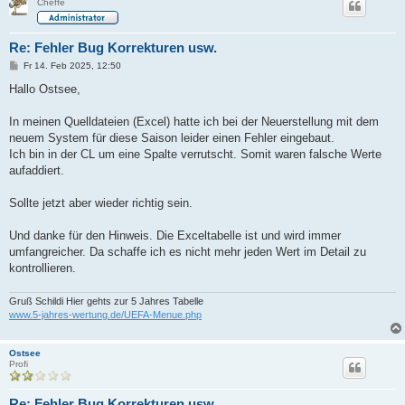
Cheffe
Re: Fehler Bug Korrekturen usw.
B
Fr 14. Feb 2025, 12:50
e
i
Hallo Ostsee,
t
r
a
In meinen Quelldateien (Excel) hatte ich bei der Neuerstellung mit dem
g
neuem System für diese Saison leider einen Fehler eingebaut.
Ich bin in der CL um eine Spalte verrutscht. Somit waren falsche Werte
aufaddiert.
Sollte jetzt aber wieder richtig sein.
Und danke für den Hinweis. Die Exceltabelle ist und wird immer
umfangreicher. Da schaffe ich es nicht mehr jeden Wert im Detail zu
kontrollieren.
Gruß Schildi Hier gehts zur 5 Jahres Tabelle
www.5-jahres-wertung.de/UEFA-Menue.php
Ostsee
Profi
Re: Fehler Bug Korrekturen usw.