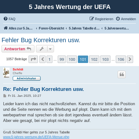
5 Jahres Wertung der UEFA
FAQ
Registrieren
Anmelden
Alles zur 5 Jahreswertung / Tabelle der UEFA mit vielen Statistiken.
Foren-Übersicht
5 Jahres Tabelle der UEFA
5 Jahreswertung der UEFA
Fehler Bug Korrekturen usw.
Antworten
Seite
101
von
106
1
99
100
101
102
103
106
Vorherige
Nä
1057 Beiträge
…
…
Schildi
Cheffe
Re: Fehler Bug Korrekturen usw.
B
Fr 31. Jan 2025, 10:27
e
i
Leider kann ich das nicht nachvollziehen. Kannst du mir bitte die Position
t
und die Seite nennen wo die Werbung auf plopt. Dann kann ich mit dem
r
a
werbepartner mal sprechen ob sie dort irgendwas eventuell ändern lässt.
g
Aber wie gesagt, bei mir plopt nichts negativ auf.
Gruß Schildi Hier gehts zur 5 Jahres Tabelle
www.5-jahres-wertung.de/UEFA-Menue.php