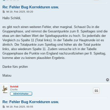
Re: Fehler Bug Korrekturen usw.
B
Mi 19. Feb 2025, 00:20
e
i
Hallo Schildi,
t
r
a
es gibt noch einen weiteren Fehler, eher marginal. Schaust Du in die
g
Gruppenphase, und nimmst die Gesamtpunkte zum 8. Spieltages sind die
etwa um den halben Wert der Spieltagspunkte zu hoch. So jedenfalls der
Vergleich zu Spalte 11 (Total links). In der Tabelle zur Hauptrunde ist es
ähnlich. Die Totalpunkte zum Spieltag sind höher als die Total punkte
links, also wiederum Spalte 11. Zudem versuche ich in der Tabelle
Gruppenphase die Punkte von England nachzuvollziehen per 8. Spieltag,
komme aber zu keinem plausiblen Ergebnis.
Danke fürs prüfen
Matou
Schildi
Cheffe
Re: Fehler Bug Korrekturen usw.
B
Mi 19. Feb 2025, 00:55
e