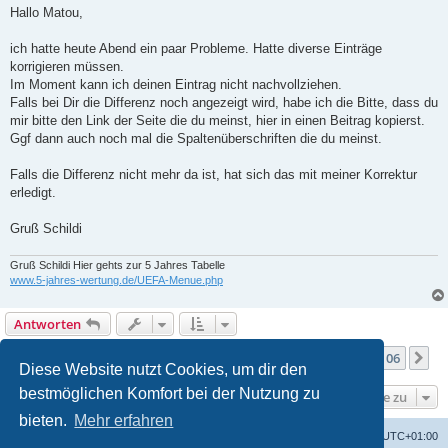
i
Hallo Matou,
t
r
a
ich hatte heute Abend ein paar Probleme. Hatte diverse Einträge
g
korrigieren müssen.
Im Moment kann ich deinen Eintrag nicht nachvollziehen.
Falls bei Dir die Differenz noch angezeigt wird, habe ich die Bitte, dass du
mir bitte den Link der Seite die du meinst, hier in einen Beitrag kopierst.
Ggf dann auch noch mal die Spaltenüberschriften die du meinst.
Falls die Differenz nicht mehr da ist, hat sich das mit meiner Korrektur
erledigt.
Gruß Schildi
Gruß Schildi Hier gehts zur 5 Jahres Tabelle
www.5-jahres-wertung.de/UEFA-Menue.php
Antworten
Seite
101
von
106
1
99
100
101
102
103
106
Vorherige
Nä
1057 Beiträge
…
…
Diese Website nutzt Cookies, um dir den
bestmöglichen Komfort bei der Nutzung zu
Gehe zu
bieten.
Mehr erfahren
Alles zur 5 Jahreswertung / Tabelle der UEFA mit vielen Statistiken.
Foren-Übersicht
Alle Zeiten sind
UTC+01:00