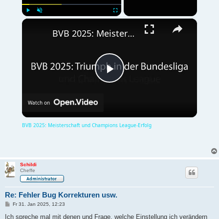
×
Play
Unmute
Fullscreen
BVB 2025: Meisterschaft und Champions League-Erfolg
P
Watch on
l
BVB 2025: Meisterschaft und Champions League-Erfolg
a
Schildi
y
Cheffe
Re: Fehler Bug Korrekturen usw.
V
B
Fr 31. Jan 2025, 12:23
e
i
Ich spreche mal mit denen und Frage, welche Einstellung ich verändern