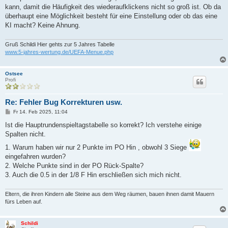
t
i
kann, damit die Häufigkeit des wiederaufklickens nicht so groß ist. Ob da
r
a
überhaupt eine Möglichkeit besteht für eine Einstellung oder ob das eine
g
KI macht? Keine Ahnung.
d
Gruß Schildi Hier gehts zur 5 Jahres Tabelle
www.5-jahres-wertung.de/UEFA-Menue.php
e
Ostsee
Profi
o
Re: Fehler Bug Korrekturen usw.
B
Fr 14. Feb 2025, 11:04
e
i
Ist die Hauptrundenspieltagstabelle so korrekt? Ich verstehe einige
t
Spalten nicht.
r
a
1. Warum haben wir nur 2 Punkte im PO Hin , obwohl 3 Siege
g
eingefahren wurden?
2. Welche Punkte sind in der PO Rück-Spalte?
3. Auch die 0.5 in der 1/8 F Hin erschließen sich mich nicht.
Eltern, die ihren Kindern alle Steine aus dem Weg räumen, bauen ihnen damit Mauern
fürs Leben auf.
Schildi