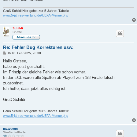
Gruß Schildi Hier gehts zur 5 Jahres Tabelle
www.5-jahres-wertung.de/UEFA-Menue.php
Schildi
Cheffe
Re: Fehler Bug Korrekturen usw.
B
Di 18. Feb 2025, 20:38
e
i
Hallo Ostsee,
t
habe es jetzt geschafft.
r
a
Im Prinzip der gleiche Fehler wie schon vorher.
g
In der ECL waren alle Spalten ab Playoff zum 1/8 Finale falsch
zugeordnet.
Ich hoffe, dass jetzt alles richtig ist.
Gruß Schildi
Gruß Schildi Hier gehts zur 5 Jahres Tabelle
www.5-jahres-wertung.de/UEFA-Menue.php
matoucgn
Straßenfußballer