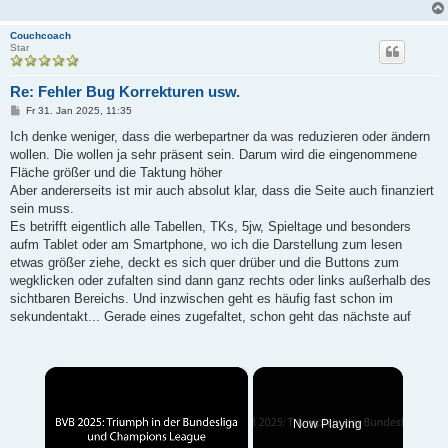
Couchcoach
Star
Re: Fehler Bug Korrekturen usw.
B
Fr 31. Jan 2025, 11:35
e
i
Ich denke weniger, dass die werbepartner da was reduzieren oder ändern
t
wollen. Die wollen ja sehr präsent sein. Darum wird die eingenommene
r
a
Fläche größer und die Taktung höher
g
Aber andererseits ist mir auch absolut klar, dass die Seite auch finanziert
sein muss.
Es betrifft eigentlich alle Tabellen, TKs, 5jw, Spieltage und besonders
aufm Tablet oder am Smartphone, wo ich die Darstellung zum lesen
etwas größer ziehe, deckt es sich quer drüber und die Buttons zum
wegklicken oder zufalten sind dann ganz rechts oder links außerhalb des
sichtbaren Bereichs. Und inzwischen geht es häufig fast schon im
sekundentakt... Gerade eines zugefaltet, schon geht das nächste auf
×
Now Playing