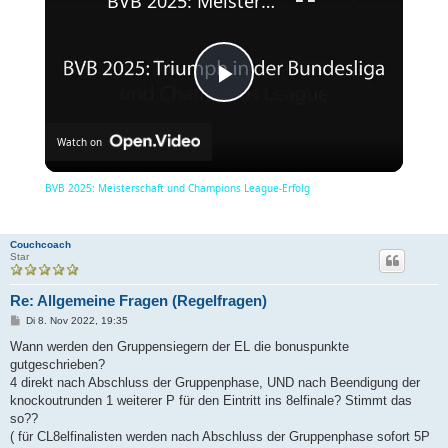
BVB 2025: Meisterschaft und Champions League-Erfolg
P
Watch on
l
BVB 2025: Meisterschaft und Champions League-Erfolg
a
Couchcoach
Star
y
Re: Allgemeine Fragen (Regelfragen)
B
Di 8. Nov 2022, 19:35
V
e
i
Wann werden den Gruppensiegern der EL die bonuspunkte
t
gutgeschrieben?
r
a
4 direkt nach Abschluss der Gruppenphase, UND nach Beendigung der
i
g
knockoutrunden 1 weiterer P für den Eintritt ins 8elfinale? Stimmt das
so??
( für CL8elfinalisten werden nach Abschluss der Gruppenphase sofort 5P