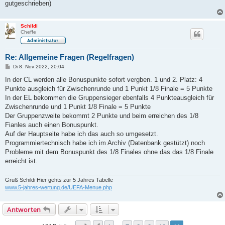
d
gutgeschrieben)
Schildi
e
Cheffe
Re: Allgemeine Fragen (Regelfragen)
o
B
Di 8. Nov 2022, 20:04
e
i
In der CL werden alle Bonuspunkte sofort vergben. 1 und 2. Platz: 4
t
Punkte ausgleich für Zwischenrunde und 1 Punkt 1/8 Finale = 5 Punkte
r
a
In der EL bekommen die Gruppensieger ebenfalls 4 Punkteausgleich für
g
Zwischenrunde und 1 Punkt 1/8 Finale = 5 Punkte
Der Gruppenzweite bekommt 2 Punkte und beim erreichen des 1/8
Fianles auch einen Bonuspunkt.
Auf der Hauptseite habe ich das auch so umgesetzt.
Programmiertechnisch habe ich im Archiv (Datenbank gestützt) noch
Probleme mit dem Bonuspunkt des 1/8 Finales ohne das das 1/8 Finale
erreicht ist.
Gruß Schildi Hier gehts zur 5 Jahres Tabelle
www.5-jahres-wertung.de/UEFA-Menue.php
Antworten