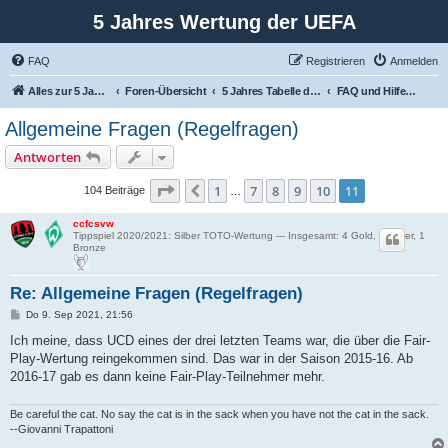
5 Jahres Wertung der UEFA
FAQ
Registrieren
Anmelden
Alles zur 5 Jahreswertung / Tabelle der UEFA mit vielen Statistiken.
Foren-Übersicht
5 Jahres Tabelle der UEFA
FAQ und Hilfebereich zur 5JW, Homepage und den Downloaddaten
Allgemeine Fragen (Regelfragen)
Antworten
Seite
11
von
11
1
7
8
9
10
11
Vorherige
104 Beiträge
…
ccfcsvw
Tippspiel 2020/2021: Silber TOTO-Wertung --- Insgesamt: 4 Gold, 4 Silber, 1
Bronze
Re: Allgemeine Fragen (Regelfragen)
B
Do 9. Sep 2021, 21:56
e
i
Ich meine, dass UCD eines der drei letzten Teams war, die über die Fair-
t
Play-Wertung reingekommen sind. Das war in der Saison 2015-16. Ab
r
a
2016-17 gab es dann keine Fair-Play-Teilnehmer mehr.
g
Be careful the cat. No say the cat is in the sack when you have not the cat in the sack.
--Giovanni Trapattoni