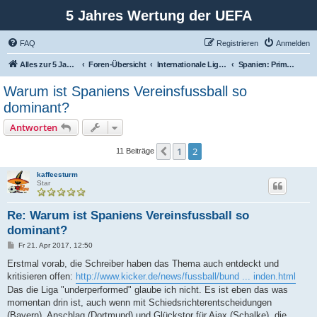
5 Jahres Wertung der UEFA
FAQ
Registrieren
Anmelden
Alles zur 5 Jahreswertung / Tabelle der UEFA mit vielen Statistiken.
Foren-Übersicht
Internationale Ligen und ihre Vertreter
Spanien: Primera Division und ihre internationalen Vertreter
Warum ist Spaniens Vereinsfussball so
dominant?
Antworten
1
2
Vorherige
11 Beiträge
kaffeesturm
Star
Re: Warum ist Spaniens Vereinsfussball so
dominant?
B
Fr 21. Apr 2017, 12:50
e
i
Erstmal vorab, die Schreiber haben das Thema auch entdeckt und
t
kritisieren offen:
http://www.kicker.de/news/fussball/bund ... inden.html
r
a
Das die Liga "underperformed" glaube ich nicht. Es ist eben das was
g
momentan drin ist, auch wenn mit Schiedsrichterentscheidungen
(Bayern), Anschlag (Dortmund) und Glückstor für Ajax (Schalke), die