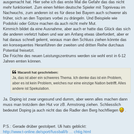
ausgemacht hat. Hier sehe ich das erste Mal die Gefahr das das nicht
mehr funktioniert. Zum einen fehlen deutsche Spieler mit Topniveau im
Nachwuchs, zum anderen ist es für diese bei Bayern auch schwerer als
früher, sich an den Topstars vorbei zu drängeln. Und Beispiele wie
Podolski oder Götze machen da auch nicht mehr Mut.
Kimmich bildet da eine Ausnahme, aber auch er hatte das Glück das sich
die anderen verletzt haben und war am Anfang etwas überfordert, aber er
hat daraus schnell gelernt, woraus man den Schluss ziehen könnte das
ein konsequentes Heranführen der zweiten und dritten Reihe durchaus
Potential freisetzt.
Die Früchte des neuen Leistungszentrums werden sie wohl erst in 6-12
Jahren ernten können.
Macaroli hat geschrieben:
Ja, das ist aber ein schweres Thema. Ich denke das ist ein Problem,
aber es ist kein Problem, welches nur eine einzige Nation betrifft. Alles
andere ist Spekulation.
Ja. Doping ist zwar ungesund und dumm, aber wenn alles machen dann
muss man trotzdem den Hut vor zB. Armstrong ziehen. Schliesslich
bedeutet Doping ja auch nicht das die Radler den Berg hochfliegen
.
P.S.: Gerade drüber gestolpert. Uli hats geblickt:
http://www.t-online.de/sport/fussball/b ... chtig.html