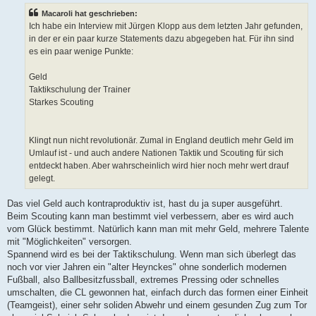
Macaroli hat geschrieben:
Ich habe ein Interview mit Jürgen Klopp aus dem letzten Jahr gefunden,
in der er ein paar kurze Statements dazu abgegeben hat. Für ihn sind
es ein paar wenige Punkte:
Geld
Taktikschulung der Trainer
Starkes Scouting
Klingt nun nicht revolutionär. Zumal in England deutlich mehr Geld im
Umlauf ist - und auch andere Nationen Taktik und Scouting für sich
entdeckt haben. Aber wahrscheinlich wird hier noch mehr wert drauf
gelegt.
Das viel Geld auch kontraproduktiv ist, hast du ja super ausgeführt.
Beim Scouting kann man bestimmt viel verbessern, aber es wird auch
vom Glück bestimmt. Natürlich kann man mit mehr Geld, mehrere Talente
mit "Möglichkeiten" versorgen.
Spannend wird es bei der Taktikschulung. Wenn man sich überlegt das
noch vor vier Jahren ein "alter Heynckes" ohne sonderlich modernen
Fußball, also Ballbesitzfussball, extremes Pressing oder schnelles
umschalten, die CL gewonnen hat, einfach durch das formen einer Einheit
(Teamgeist), einer sehr soliden Abwehr und einem gesunden Zug zum Tor