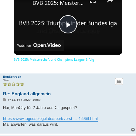
BVB 2025: Meisterschaft und Champions League-Erfolg
P
Watch on
l
BVB 2025: Meisterschaft und Champions League-Erfolg
a
BenSchreck
Star
y
Re: England allgemein
B
Fr 14. Feb 2020, 19:59
V
e
i
Hui, ManCity für 2 Jahre aus CL gesperrt?
t
r
a
https://www.tagesspiegel.de/sport/verst ... 48968.html
i
g
Mal abwarten, was daraus wird.