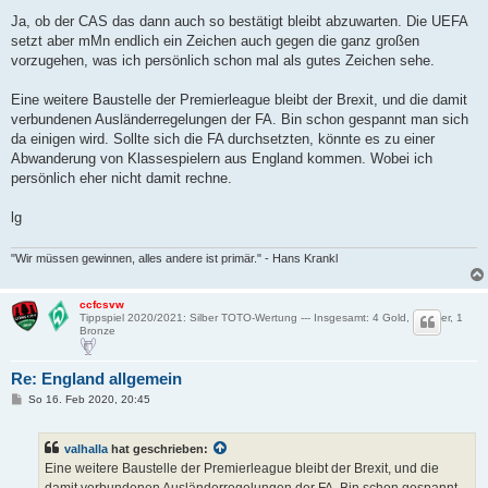
e
i
Ja, ob der CAS das dann auch so bestätigt bleibt abzuwarten. Die UEFA
t
setzt aber mMn endlich ein Zeichen auch gegen die ganz großen
r
a
vorzugehen, was ich persönlich schon mal als gutes Zeichen sehe.
g
Eine weitere Baustelle der Premierleague bleibt der Brexit, und die damit
verbundenen Ausländerregelungen der FA. Bin schon gespannt man sich
da einigen wird. Sollte sich die FA durchsetzten, könnte es zu einer
Abwanderung von Klassespielern aus England kommen. Wobei ich
persönlich eher nicht damit rechne.
lg
"Wir müssen gewinnen, alles andere ist primär." - Hans Krankl
ccfcsvw
Tippspiel 2020/2021: Silber TOTO-Wertung --- Insgesamt: 4 Gold, 4 Silber, 1
Bronze
Re: England allgemein
B
So 16. Feb 2020, 20:45
e
i
t
valhalla
hat geschrieben:
r
a
Eine weitere Baustelle der Premierleague bleibt der Brexit, und die
g
damit verbundenen Ausländerregelungen der FA. Bin schon gespannt