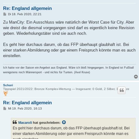
Re: England allgemein
B
Di 18. Feb 2020, 22:21
e
i
Zu ManCity: Ein Ausschluss wäre natürlich der Worst Case für City. Aber
t
wie dreist die diesmal vorgegangen sind darf es eigentlich keine Revision
r
a
geben. Wiederholungstäter sind sie auch noch.
g
Es geht hier durchaus darum, ob das FFP überhaupt glaubhaft ist. Bei
einer starken Abmilderung oder gar einem Freispruch könnte man es auch
einstellen.
Ich hatte vor der Saison ein Angebot aus England. Wäre ich bloß hingegangen. In England ist Fußball
wenigstens noch Männersport - und nichts für Tunten. (Axel Kruse)
Schori
Tippspiel 2021/2022: Bronze Komplex-Wertung --- Insgesamt: 0 Gold, 2 Silber, 1 Bronze
Re: England allgemein
B
Mi 19. Feb 2020, 16:13
e
i
t
Macaroli
hat geschrieben:
r
a
Es geht hier durchaus darum, ob das FFP überhaupt glaubhaft ist. Bei
g
einer starken Abmilderung oder gar einem Freispruch könnte man es