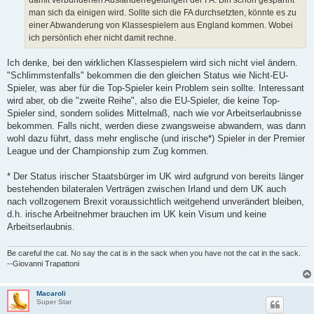
man sich da einigen wird. Sollte sich die FA durchsetzten, könnte es zu
einer Abwanderung von Klassespielern aus England kommen. Wobei
ich persönlich eher nicht damit rechne.
Ich denke, bei den wirklichen Klassespielern wird sich nicht viel ändern.
"Schlimmstenfalls" bekommen die den gleichen Status wie Nicht-EU-
Spieler, was aber für die Top-Spieler kein Problem sein sollte. Interessant
wird aber, ob die "zweite Reihe", also die EU-Spieler, die keine Top-
Spieler sind, sondern solides Mittelmaß, nach wie vor Arbeitserlaubnisse
bekommen. Falls nicht, werden diese zwangsweise abwandern, was dann
wohl dazu führt, dass mehr englische (und irische*) Spieler in der Premier
League und der Championship zum Zug kommen.
* Der Status irischer Staatsbürger im UK wird aufgrund von bereits länger
bestehenden bilateralen Verträgen zwischen Irland und dem UK auch
nach vollzogenem Brexit voraussichtlich weitgehend unverändert bleiben,
d.h. irische Arbeitnehmer brauchen im UK kein Visum und keine
Arbeitserlaubnis.
Be careful the cat. No say the cat is in the sack when you have not the cat in the sack.
--Giovanni Trapattoni
Macaroli
Super Star