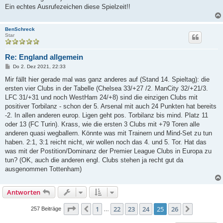
Ein echtes Ausrufezeichen diese Spielzeit!!
BenSchreck
Star
Re: England allgemein
B
Do 2. Dez 2021, 22:33
e
i
Mir fällt hier gerade mal was ganz anderes auf (Stand 14. Spieltag): die
t
ersten vier Clubs in der Tabelle (Chelsea 33/+27 /2. ManCity 32/+21/3.
r
a
LFC 31/+31 und noch WestHam 24/+8) sind die einzigen Clubs mit
g
positiver Torbilanz - schon der 5. Arsenal mit auch 24 Punkten hat bereits
-2. In allen anderen europ. Ligen geht pos. Torbilanz bis mind. Platz 11
oder 13 (FC Turin). Krass, wie die ersten 3 Clubs mit +79 Toren alle
anderen quasi wegballern. Könnte was mit Trainern und Mind-Set zu tun
haben. 2:1, 3:1 reicht nicht, wir wollen noch das 4. und 5. Tor. Hat das
was mit der Postition/Dominanz der Premier League Clubs in Europa zu
tun? (OK, auch die anderen engl. Clubs stehen ja recht gut da
ausgenommen Tottenham)
Antworten
Seite
25
von
26
1
22
23
24
25
26
Vorherige
Nächste
257 Beiträge
…