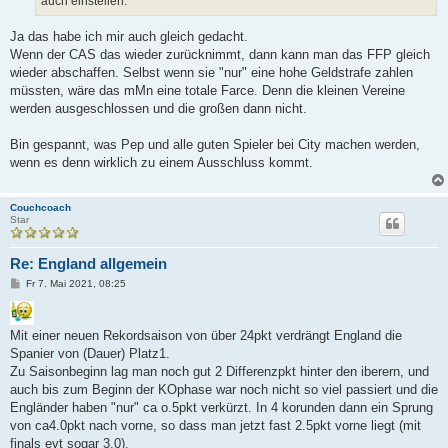
auch einstellen.
Ja das habe ich mir auch gleich gedacht.
Wenn der CAS das wieder zurücknimmt, dann kann man das FFP gleich
wieder abschaffen. Selbst wenn sie "nur" eine hohe Geldstrafe zahlen
müssten, wäre das mMn eine totale Farce. Denn die kleinen Vereine
werden ausgeschlossen und die großen dann nicht.
Bin gespannt, was Pep und alle guten Spieler bei City machen werden,
wenn es denn wirklich zu einem Ausschluss kommt.
Couchcoach
Star
Re: England allgemein
B
Fr 7. Mai 2021, 08:25
e
i
t
r
Mit einer neuen Rekordsaison von über 24pkt verdrängt England die
a
Spanier von (Dauer) Platz1.
g
Zu Saisonbeginn lag man noch gut 2 Differenzpkt hinter den iberern, und
auch bis zum Beginn der KOphase war noch nicht so viel passiert und die
Engländer haben "nur" ca o.5pkt verkürzt. In 4 korunden dann ein Sprung
von ca4.0pkt nach vorne, so dass man jetzt fast 2.5pkt vorne liegt (mit
finals evt sogar 3.0).