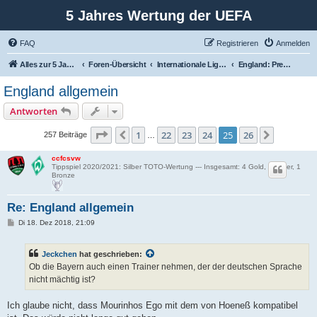
5 Jahres Wertung der UEFA
FAQ
Registrieren
Anmelden
Alles zur 5 Jahreswertung / Tabelle der UEFA mit vielen Statistiken.
Foren-Übersicht
Internationale Ligen und ihre Vertreter
England: Premier League und ihre internationalen Vertreter
England allgemein
Antworten
Seite
25
von
26
1
22
23
24
25
26
Vorherige
Nächste
257 Beiträge
…
ccfcsvw
Tippspiel 2020/2021: Silber TOTO-Wertung --- Insgesamt: 4 Gold, 4 Silber, 1
Bronze
Re: England allgemein
B
Di 18. Dez 2018, 21:09
e
i
t
Jeckchen
hat geschrieben:
r
a
Ob die Bayern auch einen Trainer nehmen, der der deutschen Sprache
g
nicht mächtig ist?
Ich glaube nicht, dass Mourinhos Ego mit dem von Hoeneß kompatibel