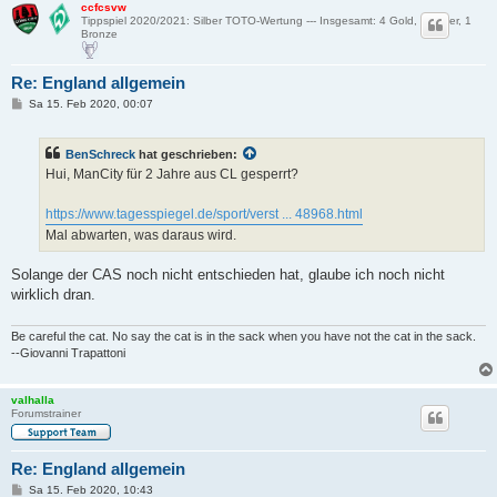
ccfcsvw
d
Tippspiel 2020/2021: Silber TOTO-Wertung --- Insgesamt: 4 Gold, 4 Silber, 1
Bronze
e
Re: England allgemein
B
Sa 15. Feb 2020, 00:07
e
i
t
o
BenSchreck
hat geschrieben:
r
a
Hui, ManCity für 2 Jahre aus CL gesperrt?
g
https://www.tagesspiegel.de/sport/verst ... 48968.html
Mal abwarten, was daraus wird.
Solange der CAS noch nicht entschieden hat, glaube ich noch nicht
wirklich dran.
Be careful the cat. No say the cat is in the sack when you have not the cat in the sack.
--Giovanni Trapattoni
valhalla
Forumstrainer
Re: England allgemein
B
Sa 15. Feb 2020, 10:43