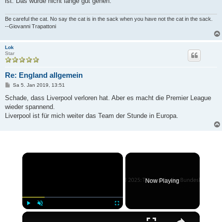
ist. Das würde nicht lange gut gehen.
Be careful the cat. No say the cat is in the sack when you have not the cat in the sack.
--Giovanni Trapattoni
Lok
Star
Re: England allgemein
B
Sa 5. Jan 2019, 13:51
e
i
Schade, dass Liverpool verloren hat. Aber es macht die Premier League
t
wieder spannend.
r
a
Liverpool ist für mich weiter das Team der Stunde in Europa.
g
×
Now Playing
×
Play
Unmute
Fullscreen