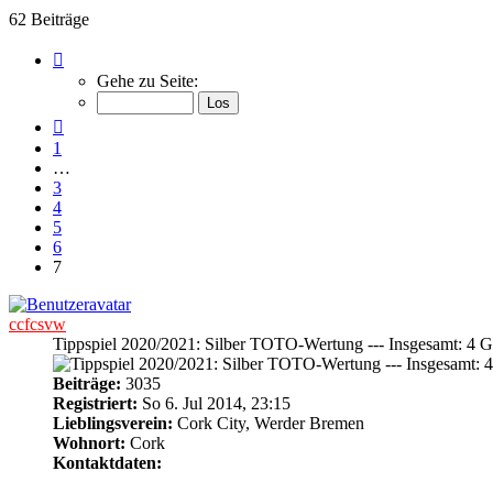
62 Beiträge
Seite
7
Gehe zu Seite:
von
7
Vorherige
1
…
3
4
5
6
7
ccfcsvw
Tippspiel 2020/2021: Silber TOTO-Wertung --- Insgesamt: 4 Go
Beiträge:
3035
Registriert:
So 6. Jul 2014, 23:15
Lieblingsverein:
Cork City, Werder Bremen
Wohnort:
Cork
Kontaktdaten: