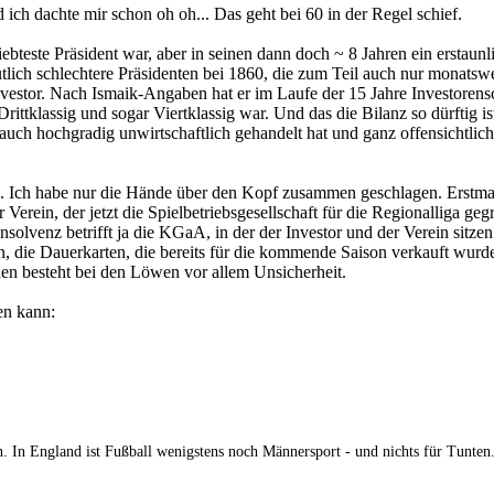
 ich dachte mir schon oh oh... Das geht bei 60 in der Regel schief.
ebteste Präsident war, aber in seinen dann doch ~ 8 Jahren ein erstaun
lich schlechtere Präsidenten bei 1860, die zum Teil auch nur monatswei
stor. Nach Ismaik-Angaben hat er im Laufe der 15 Jahre Investorensch
rittklassig und sogar Viertklassig war. Und das die Bilanz so dürftig ist
auch hochgradig unwirtschaftlich gehandelt hat und ganz offensichtli
h! ... Ich habe nur die Hände über den Kopf zusammen geschlagen. Erstm
erein, der jetzt die Spielbetriebsgesellschaft für die Regionalliga geg
nsolvenz betrifft ja die KGaA, in der der Investor und der Verein sitze
 die Dauerkarten, die bereits für die kommende Saison verkauft wurde
en besteht bei den Löwen vor allem Unsicherheit.
en kann:
. In England ist Fußball wenigstens noch Männersport - und nichts für Tunten