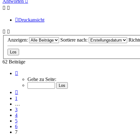
Antworten
Druckansicht
Anzeigen:
Sortiere nach:
Richt
62 Beiträge
Seite
7
Gehe zu Seite:
von
7
Vorherige
1
…
3
4
5
6
7