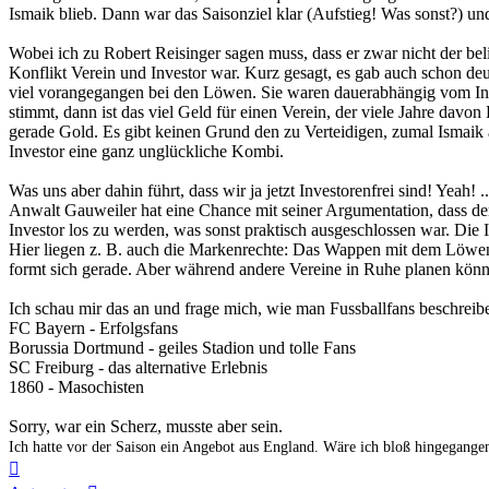
Ismaik blieb. Dann war das Saisonziel klar (Aufstieg! Was sonst?) und
Wobei ich zu Robert Reisinger sagen muss, dass er zwar nicht der beli
Konflikt Verein und Investor war. Kurz gesagt, es gab auch schon deut
viel vorangegangen bei den Löwen. Sie waren dauerabhängig vom Inve
stimmt, dann ist das viel Geld für einen Verein, der viele Jahre davon D
gerade Gold. Es gibt keinen Grund den zu Verteidigen, zumal Ismaik 
Investor eine ganz unglückliche Kombi.
Was uns aber dahin führt, dass wir ja jetzt Investorenfrei sind! Yea
Anwalt Gauweiler hat eine Chance mit seiner Argumentation, dass der V
Investor los zu werden, was sonst praktisch ausgeschlossen war. Die I
Hier liegen z. B. auch die Markenrechte: Das Wappen mit dem Löwen,
formt sich gerade. Aber während andere Vereine in Ruhe planen könn
Ich schau mir das an und frage mich, wie man Fussballfans beschreib
FC Bayern - Erfolgsfans
Borussia Dortmund - geiles Stadion und tolle Fans
SC Freiburg - das alternative Erlebnis
1860 - Masochisten
Sorry, war ein Scherz, musste aber sein.
Ich hatte vor der Saison ein Angebot aus England. Wäre ich bloß hingegangen
Nach
oben