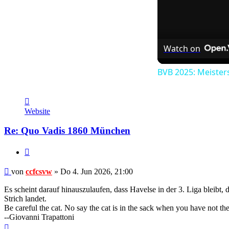
Watch on
BVB 2025: Meister
Kontaktdaten
von
Website
ccfcsvw
Re: Quo Vadis 1860 München
Zitieren
Beitrag
von
ccfcsvw
»
Do 4. Jun 2026, 21:00
Es scheint darauf hinauszulaufen, dass Havelse in der 3. Liga bleibt
Strich landet.
Be careful the cat. No say the cat is in the sack when you have not the
--Giovanni Trapattoni
Nach