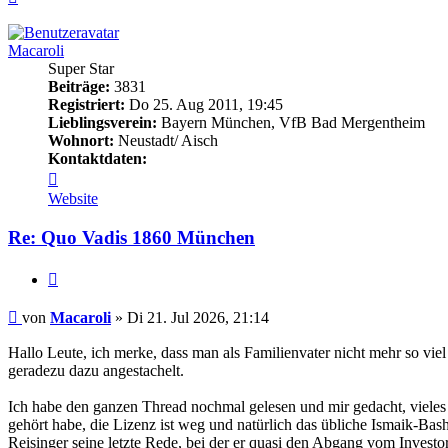
oben
Macaroli
Super Star
Beiträge:
3831
Registriert:
Do 25. Aug 2011, 19:45
Lieblingsverein:
Bayern München, VfB Bad Mergentheim
Wohnort:
Neustadt/ Aisch
Kontaktdaten:
Kontaktdaten
von
Website
Macaroli
Re: Quo Vadis 1860 München
Zitieren
Beitrag
von
Macaroli
»
Di 21. Jul 2026, 21:14
Hallo Leute, ich merke, dass man als Familienvater nicht mehr so viel
geradezu dazu angestachelt.
Ich habe den ganzen Thread nochmal gelesen und mir gedacht, vieles
gehört habe, die Lizenz ist weg und natürlich das übliche Ismaik-Bash
Reisinger seine letzte Rede, bei der er quasi den Abgang vom Investo