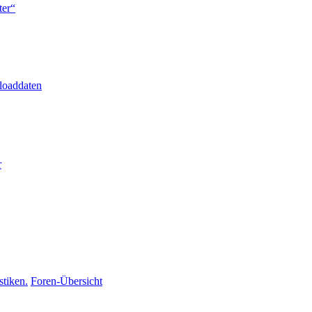
ter“
loaddaten
r
stiken.
Foren-Übersicht