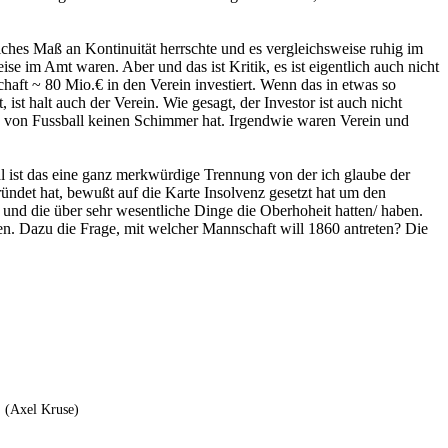
liches Maß an Kontinuität herrschte und es vergleichsweise ruhig im
se im Amt waren. Aber und das ist Kritik, es ist eigentlich auch nicht
aft ~ 80 Mio.€ in den Verein investiert. Wenn das in etwas so
, ist halt auch der Verein. Wie gesagt, der Investor ist auch nicht
ch von Fussball keinen Schimmer hat. Irgendwie waren Verein und
al ist das eine ganz merkwürdige Trennung von der ich glaube der
ründet hat, bewußt auf die Karte Insolvenz gesetzt hat um den
n und die über sehr wesentliche Dinge die Oberhoheit hatten/ haben.
n. Dazu die Frage, mit welcher Mannschaft will 1860 antreten? Die
. (Axel Kruse)