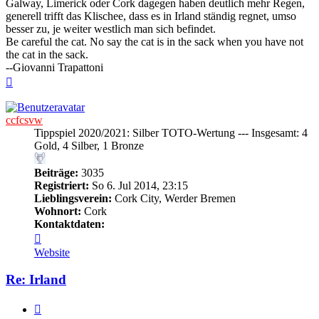
Galway, Limerick oder Cork dagegen haben deutlich mehr Regen,
generell trifft das Klischee, dass es in Irland ständig regnet, umso
besser zu, je weiter westlich man sich befindet.
Be careful the cat. No say the cat is in the sack when you have not
the cat in the sack.
--Giovanni Trapattoni
Nach
oben
ccfcsvw
Tippspiel 2020/2021: Silber TOTO-Wertung --- Insgesamt: 4
Gold, 4 Silber, 1 Bronze
Beiträge:
3035
Registriert:
So 6. Jul 2014, 23:15
Lieblingsverein:
Cork City, Werder Bremen
Wohnort:
Cork
Kontaktdaten:
Kontaktdaten
von
Website
ccfcsvw
Re: Irland
Zitieren