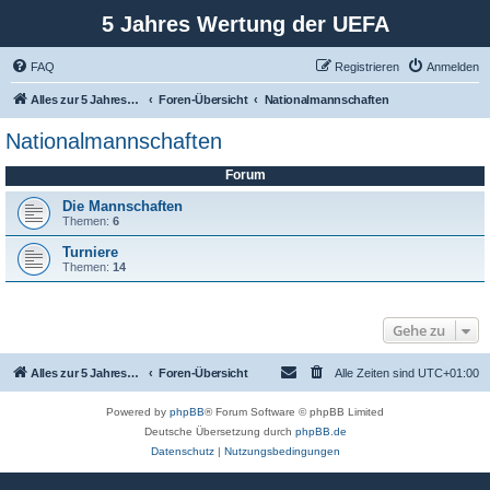
5 Jahres Wertung der UEFA
FAQ
Registrieren
Anmelden
Alles zur 5 Jahreswertung / Tabelle der UEFA mit vielen Statistiken.
Foren-Übersicht
Nationalmannschaften
Nationalmannschaften
Forum
Die Mannschaften
Themen:
6
Turniere
Themen:
14
Gehe zu
Alles zur 5 Jahreswertung / Tabelle der UEFA mit vielen Statistiken.
Foren-Übersicht
Alle Zeiten sind
UTC+01:00
Powered by
phpBB
® Forum Software © phpBB Limited
Deutsche Übersetzung durch
phpBB.de
Datenschutz
|
Nutzungsbedingungen