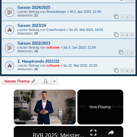
Saison 2024/2025
Letzter Beitrag von
Rosenborger
«
Mi 2. Apr 2025, 21:58
Antworten:
22
1
2
3
Saison 2023/24
Letzter Beitrag von
Couchcoach
«
So 26. Mai 2024, 18:00
Antworten:
28
1
2
3
Saison 2022/2023
Letzter Beitrag von
ccfcsvw
«
Sa 3. Jun 2023, 21:09
Antworten:
16
1
2
2. Hauptrunde 2021/22
Letzter Beitrag von
ccfcsvw
«
So 22. Mai 2022, 22:55
Antworten:
26
1
2
3
Neues Thema
×
Now Playing
×
Unmute
BVB 2025: Meisterschaft und Champions League-Erfolg