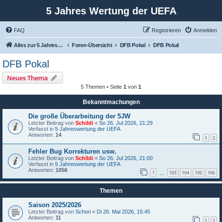
5 Jahres Wertung der UEFA
FAQ
Registrieren
Anmelden
Alles zur 5 Jahreswertung / Tabelle der UEFA mit vielen Statistiken.
Foren-Übersicht
DFB Pokal
DFB Pokal
DFB Pokal
Neues Thema
5 Themen • Seite
1
von
1
Bekanntmachungen
Die große Überarbeitung der 5JW
Letzter Beitrag von
Schildi
«
So 26. Jul 2026, 21:29
Verfasst in
5 Jahreswertung der UEFA
Antworten:
14
1
2
Fehler Bug Korrekturen usw.
Letzter Beitrag von
Schildi
«
So 26. Jul 2026, 21:00
Verfasst in
5 Jahreswertung der UEFA
Antworten:
1056
1
103
104
105
106
…
Themen
Saison 2025/2026
Letzter Beitrag von
Schori
«
Di 26. Mai 2026, 15:45
Antworten:
11
1
2