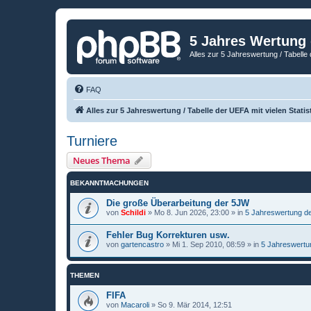
5 Jahres Wertung
Alles zur 5 Jahreswertung / Tabelle 
FAQ
Alles zur 5 Jahreswertung / Tabelle der UEFA mit vielen Statis
Turniere
Neues Thema
BEKANNTMACHUNGEN
Die große Überarbeitung der 5JW
von
Schildi
»
Mo 8. Jun 2026, 23:00
» in
5 Jahreswertung d
Fehler Bug Korrekturen usw.
von
gartencastro
»
Mi 1. Sep 2010, 08:59
» in
5 Jahreswertu
THEMEN
FIFA
von
Macaroli
»
So 9. Mär 2014, 12:51