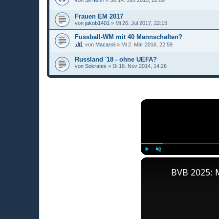
Frauen EM 2017
von
jakob1401
»
Mi 26. Jul 2017, 22:15
Fussball-WM mit 40 Mannschaften?
von
Macaroli
»
Mi 2. Mär 2016, 22:59
Russland '18 - ohne UEFA?
von
Sokrates
»
Di 18. Nov 2014, 14:26
Play
Unmute
BVB 2025: 