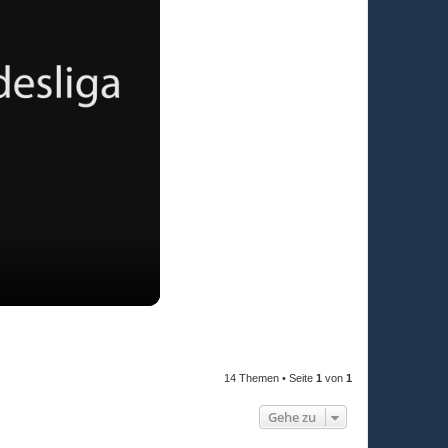
14 Themen • Seite
1
von
1
Gehe zu