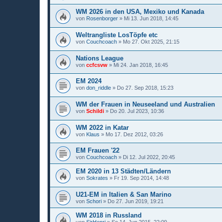
WM 2026 in den USA, Mexiko und Kanada
von
Rosenborger
»
Mi 13. Jun 2018, 14:45
Weltrangliste LosTöpfe etc
von
Couchcoach
»
Mo 27. Okt 2025, 21:15
Nations League
von
ccfcsvw
»
Mi 24. Jan 2018, 16:45
EM 2024
von
don_riddle
»
Do 27. Sep 2018, 15:23
WM der Frauen in Neuseeland und Australien
von
Schildi
»
Do 20. Jul 2023, 10:36
WM 2022 in Katar
von
Klaus
»
Mo 17. Dez 2012, 03:26
EM Frauen '22
von
Couchcoach
»
Di 12. Jul 2022, 20:45
EM 2020 in 13 Städten/Ländern
von
Sokrates
»
Fr 19. Sep 2014, 14:48
U21-EM in Italien & San Marino
von
Schori
»
Do 27. Jun 2019, 19:21
WM 2018 in Russland
von
SirHenri
»
So 14. Jun 2015, 22:09