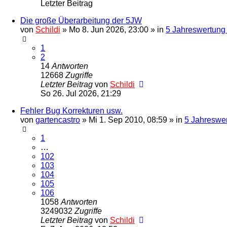
Letzter Beitrag
Die große Überarbeitung der 5JW
von
Schildi
»
Mo 8. Jun 2026, 23:00
» in
5 Jahreswertung
1
2
14
Antworten
12668
Zugriffe
Letzter Beitrag
von
Schildi
So 26. Jul 2026, 21:29
Fehler Bug Korrekturen usw.
von
gartencastro
»
Mi 1. Sep 2010, 08:59
» in
5 Jahreswe
1
…
102
103
104
105
106
1058
Antworten
3249032
Zugriffe
Letzter Beitrag
von
Schildi