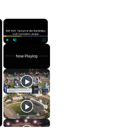
×
×
Play
Unmute
Fullscreen
Now Playing