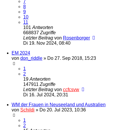
7
8
9
10
11
101
Antworten
668837
Zugriffe
Letzter Beitrag
von
Rosenborger
Di 19. Nov 2024, 08:40
EM 2024
von
don_riddle
»
Do 27. Sep 2018, 15:23
1
2
19
Antworten
147911
Zugriffe
Letzter Beitrag
von
ccfcsvw
Di 16. Jul 2024, 20:31
WM der Frauen in Neuseeland und Australien
von
Schildi
»
Do 20. Jul 2023, 10:36
1
2