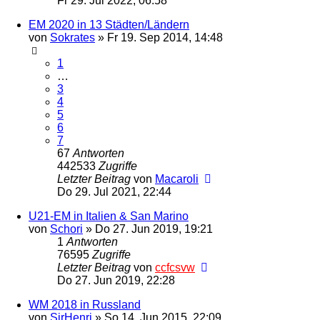
Fr 29. Jul 2022, 06:58
EM 2020 in 13 Städten/Ländern
von
Sokrates
»
Fr 19. Sep 2014, 14:48
1
…
3
4
5
6
7
67
Antworten
442533
Zugriffe
Letzter Beitrag
von
Macaroli
Do 29. Jul 2021, 22:44
U21-EM in Italien & San Marino
von
Schori
»
Do 27. Jun 2019, 19:21
1
Antworten
76595
Zugriffe
Letzter Beitrag
von
ccfcsvw
Do 27. Jun 2019, 22:28
WM 2018 in Russland
von
SirHenri
»
So 14. Jun 2015, 22:09