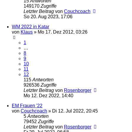
15
Antworten
149170
Zugriffe
Letzter Beitrag
von
Couchcoach
So 20. Aug 2023, 17:06
WM 2022 in Katar
von
Klaus
»
Mo 17. Dez 2012, 03:26
1
…
8
9
10
11
12
115
Antworten
926536
Zugriffe
Letzter Beitrag
von
Rosenborger
Mo 12. Dez 2022, 14:40
EM Frauen '22
von
Couchcoach
»
Di 12. Jul 2022, 20:45
5
Antworten
79452
Zugriffe
Letzter Beitrag
von
Rosenborger