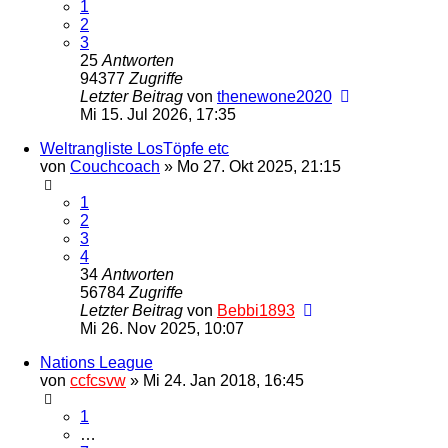
1
2
3
25
Antworten
94377
Zugriffe
Letzter Beitrag
von
thenewone2020
Mi 15. Jul 2026, 17:35
Weltrangliste LosTöpfe etc
von
Couchcoach
»
Mo 27. Okt 2025, 21:15
1
2
3
4
34
Antworten
56784
Zugriffe
Letzter Beitrag
von
Bebbi1893
Mi 26. Nov 2025, 10:07
Nations League
von
ccfcsvw
»
Mi 24. Jan 2018, 16:45
1
…