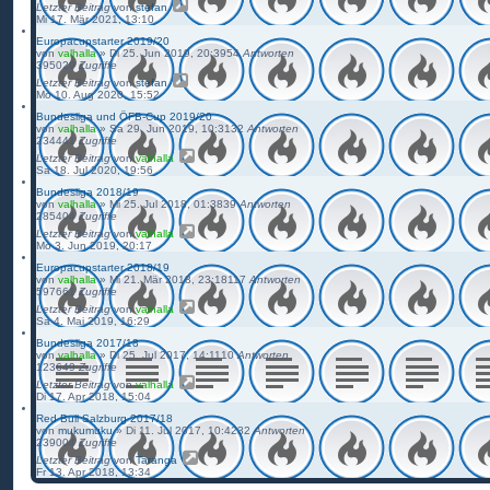
Letzter Beitrag
von
stefan
Mi 17. Mär 2021, 13:10
Europacupstarter 2019/20
von
valhalla
»
Di 25. Jun 2019, 20:39
54
Antworten
395029
Zugriffe
Letzter Beitrag
von
stefan
Mo 10. Aug 2020, 15:52
Bundesliga und ÖFB-Cup 2019/20
von
valhalla
»
Sa 29. Jun 2019, 10:31
32
Antworten
234441
Zugriffe
Letzter Beitrag
von
valhalla
Sa 18. Jul 2020, 19:56
Bundesliga 2018/19
von
valhalla
»
Mi 25. Jul 2018, 01:38
39
Antworten
285404
Zugriffe
Letzter Beitrag
von
valhalla
Mo 3. Jun 2019, 20:17
Europacupstarter 2018/19
von
valhalla
»
Mi 21. Mär 2018, 23:18
117
Antworten
597661
Zugriffe
Letzter Beitrag
von
valhalla
Sa 4. Mai 2019, 16:29
Bundesliga 2017/18
von
valhalla
»
Di 25. Jul 2017, 14:11
10
Antworten
123649
Zugriffe
Letzter Beitrag
von
valhalla
Di 17. Apr 2018, 15:04
Red Bull Salzburg 2017/18
von
mukumuku
»
Di 11. Jul 2017, 10:42
32
Antworten
239004
Zugriffe
Letzter Beitrag
von
Taranga
Fr 13. Apr 2018, 13:34