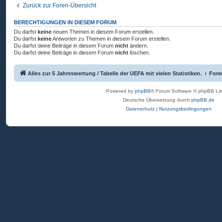
y
Zurück zur Foren-Übersicht
BERECHTIGUNGEN IN DIESEM FORUM
Du darfst
keine
neuen Themen in diesem Forum erstellen.
V
Du darfst
keine
Antworten zu Themen in diesem Forum erstellen.
Du darfst deine Beiträge in diesem Forum
nicht
ändern.
Du darfst deine Beiträge in diesem Forum
nicht
löschen.
i
Alles zur 5 Jahreswertung / Tabelle der UEFA mit vielen Statistiken.
Fore
Powered by
phpBB
® Forum Software © phpBB Lim
d
Deutsche Übersetzung durch
phpBB.de
Datenschutz
|
Nutzungsbedingungen
e
o