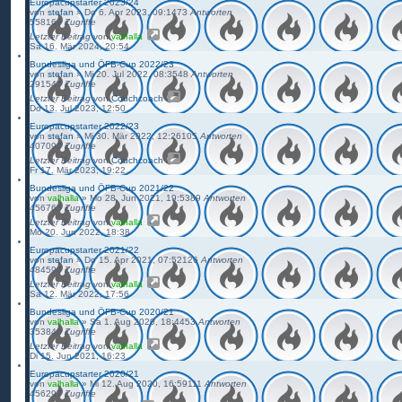
Europacupstarter 2023/24
von
stefan
»
Do 6. Apr 2023, 09:14
73
Antworten
558169
Zugriffe
Letzter Beitrag
von
valhalla
Sa 16. Mär 2024, 20:54
Bundesliga und ÖFB-Cup 2022/23
von
stefan
»
Mi 20. Jul 2022, 08:35
48
Antworten
291547
Zugriffe
Letzter Beitrag
von
Couchcoach
Do 13. Jul 2023, 12:50
Europacupstarter 2022/23
von
stefan
»
Mi 30. Mär 2022, 12:26
105
Antworten
407090
Zugriffe
Letzter Beitrag
von
Couchcoach
Fr 17. Mär 2023, 19:22
Bundesliga und ÖFB-Cup 2021/22
von
valhalla
»
Mo 28. Jun 2021, 19:53
89
Antworten
456765
Zugriffe
Letzter Beitrag
von
valhalla
Mo 20. Jun 2022, 18:38
Europacupstarter 2021/22
von
stefan
»
Do 15. Apr 2021, 07:52
126
Antworten
484590
Zugriffe
Letzter Beitrag
von
valhalla
Sa 12. Mär 2022, 17:56
Bundesliga und ÖFB-Cup 2020/21
von
valhalla
»
Sa 1. Aug 2020, 18:44
53
Antworten
353840
Zugriffe
Letzter Beitrag
von
valhalla
Di 15. Jun 2021, 16:23
Europacupstarter 2020/21
von
valhalla
»
Mi 12. Aug 2020, 16:59
111
Antworten
456297
Zugriffe