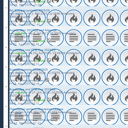
Letzter Beitrag
von
valhalla
So 29. Mär 2026, 15:08
Re: Europacupstarter 2025/26
von
stefan
»
So 2. Mär 2025, 11:31
99
Antworten
799855
Zugriffe
Letzter Beitrag
von
valhalla
Fr 30. Jan 2026, 17:40
Austria Wien 2017/18 und folgende
von
valhalla
»
Mo 3. Jul 2017, 21:33
15
Antworten
131175
Zugriffe
Letzter Beitrag
von
valhalla
Mi 23. Jul 2025, 23:48
Bundesliga und ÖFB-Cup 2024/25
von
valhalla
»
Sa 22. Jun 2024, 17:49
108
Antworten
311641
Zugriffe
Letzter Beitrag
von
valhalla
So 1. Jun 2025, 19:31
Europacupstarter 2024/2025
von
stefan
»
Di 2. Apr 2024, 12:10
155
Antworten
336665
Zugriffe
Letzter Beitrag
von
stefan
Fr 18. Apr 2025, 20:48
Bundesliga und ÖFB-Cup 2023/24
von
valhalla
»
Di 27. Jun 2023, 14:35
38
Antworten
182013
Zugriffe
Letzter Beitrag
von
valhalla
Sa 8. Jun 2024, 19:31
Österreicher gewinnt Champions League
von
stefan
»
Mi 8. Mai 2024, 11:37
4
Antworten
46228
Zugriffe
Letzter Beitrag
von
Couchcoach
So 12. Mai 2024, 07:47