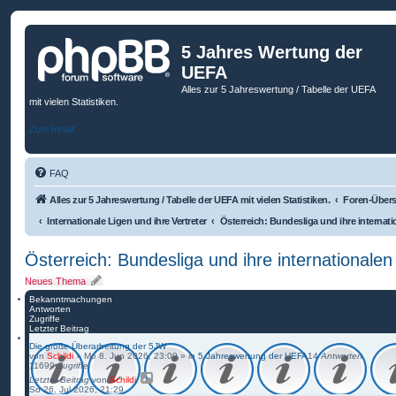
5 Jahres Wertung der
UEFA
Alles zur 5 Jahreswertung / Tabelle der UEFA
mit vielen Statistiken.
Zum Inhalt
FAQ
Alles zur 5 Jahreswertung / Tabelle der UEFA mit vielen Statistiken.
Foren-Übers
Internationale Ligen und ihre Vertreter
Österreich: Bundesliga und ihre internatio
Österreich: Bundesliga und ihre internationalen
Neues Thema
Bekanntmachungen
Antworten
Zugriffe
Letzter Beitrag
Die große Überarbeitung der 5JW
von
Schildi
»
Mo 8. Jun 2026, 23:00
» in
5 Jahreswertung der UEFA
14
Antworten
11699
Zugriffe
Letzter Beitrag
von
Schildi
So 26. Jul 2026, 21:29