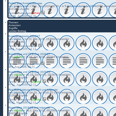
Fehler Bug Korrekturen usw.
von
gartencastro
»
Mi 1. Sep 2010, 08:59
» in
5 Jahreswertung der UEFA
1056
Antworten
3227220
Zugriffe
Letzter Beitrag
von
Schildi
So 26. Jul 2026, 21:00
Themen
Antworten
Zugriffe
Letzter Beitrag
Europacupstarter 2026/27
von
stefan
»
So 22. Mär 2026, 15:56
30
Antworten
5194
Zugriffe
Letzter Beitrag
von
Indii
Do 6. Aug 2026, 22:13
Bundesliga und ÖFB-Cup 2026/27
von
valhalla
»
Di 23. Jun 2026, 15:04
4
Antworten
1048
Zugriffe
Letzter Beitrag
von
stefan
Di 4. Aug 2026, 00:31
Bundesliga und ÖFB-Cup 2025/26
von
valhalla
»
Do 19. Jun 2025, 19:28
75
Antworten
132693
Zugriffe
Letzter Beitrag
von
valhalla
Fr 12. Jun 2026, 15:22
Red Bull Salzburg 2018/19 und folgende
von
jakob1401
»
Do 19. Jul 2018, 07:23
60
Antworten
312844
Zugriffe
Letzter Beitrag
von
valhalla
Fr 22. Mai 2026, 13:23
Rapid Wien 2018/19 und folgende
von
valhalla
»
Sa 1. Sep 2018, 00:20
69
Antworten
348280
Zugriffe