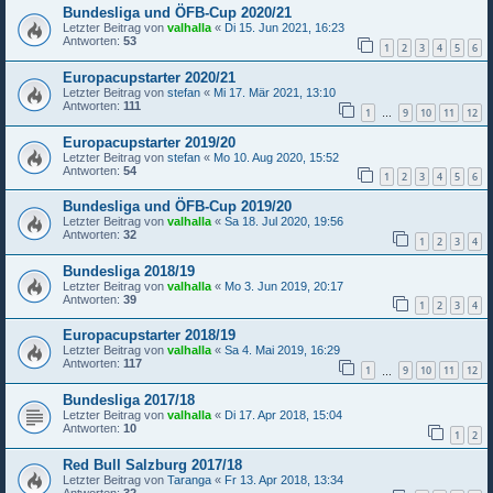
Bundesliga und ÖFB-Cup 2020/21
Letzter Beitrag von
valhalla
«
Di 15. Jun 2021, 16:23
Antworten:
53
1
2
3
4
5
6
Europacupstarter 2020/21
Letzter Beitrag von
stefan
«
Mi 17. Mär 2021, 13:10
Antworten:
111
1
9
10
11
12
…
Europacupstarter 2019/20
Letzter Beitrag von
stefan
«
Mo 10. Aug 2020, 15:52
Antworten:
54
1
2
3
4
5
6
Bundesliga und ÖFB-Cup 2019/20
Letzter Beitrag von
valhalla
«
Sa 18. Jul 2020, 19:56
Antworten:
32
1
2
3
4
Bundesliga 2018/19
Letzter Beitrag von
valhalla
«
Mo 3. Jun 2019, 20:17
Antworten:
39
1
2
3
4
Europacupstarter 2018/19
Letzter Beitrag von
valhalla
«
Sa 4. Mai 2019, 16:29
Antworten:
117
1
9
10
11
12
…
Bundesliga 2017/18
Letzter Beitrag von
valhalla
«
Di 17. Apr 2018, 15:04
Antworten:
10
1
2
Red Bull Salzburg 2017/18
Letzter Beitrag von
Taranga
«
Fr 13. Apr 2018, 13:34
Antworten:
32