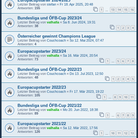
Europacupstarter 2024/2025
Letzter Beitrag von
stefan
«
Fr 18. Apr 2025, 20:48
Antworten:
155
1
13
14
15
16
…
Bundesliga und ÖFB-Cup 2023/24
Letzter Beitrag von
valhalla
«
Sa 8. Jun 2024, 19:31
Antworten:
38
1
2
3
4
Österreicher gewinnt Champions League
Letzter Beitrag von
Couchcoach
«
So 12. Mai 2024, 07:47
Antworten:
4
Europacupstarter 2023/24
Letzter Beitrag von
valhalla
«
Sa 16. Mär 2024, 20:54
Antworten:
73
1
5
6
7
8
…
Bundesliga und ÖFB-Cup 2022/23
Letzter Beitrag von
Couchcoach
«
Do 13. Jul 2023, 12:50
Antworten:
48
1
2
3
4
5
Europacupstarter 2022/23
Letzter Beitrag von
Couchcoach
«
Fr 17. Mär 2023, 19:22
Antworten:
105
1
8
9
10
11
…
Bundesliga und ÖFB-Cup 2021/22
Letzter Beitrag von
valhalla
«
Mo 20. Jun 2022, 18:38
Antworten:
89
1
6
7
8
9
…
Europacupstarter 2021/22
Letzter Beitrag von
valhalla
«
Sa 12. Mär 2022, 17:56
Antworten:
126
1
10
11
12
13
…