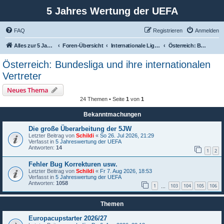
5 Jahres Wertung der UEFA
FAQ
Registrieren
Anmelden
Alles zur 5 Jahreswertung / Tabelle der UEFA mit vielen Statistiken.
Foren-Übersicht
Internationale Ligen und ihre Vertreter
Österreich: Bundesliga und ihre internationalen Vertreter
Österreich: Bundesliga und ihre internationalen
Vertreter
Neues Thema
24 Themen • Seite
1
von
1
Bekanntmachungen
Die große Überarbeitung der 5JW
Letzter Beitrag von
Schildi
«
So 26. Jul 2026, 21:29
Verfasst in
5 Jahreswertung der UEFA
Antworten:
14
1
2
Fehler Bug Korrekturen usw.
Letzter Beitrag von
Schildi
«
Fr 7. Aug 2026, 18:53
Verfasst in
5 Jahreswertung der UEFA
Antworten:
1058
1
103
104
105
106
…
Themen
Europacupstarter 2026/27