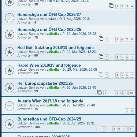
Letzter Beitrag von
Indii
«
Do 6. Aug 2026, 22:13
Antworten:
30
1
2
3
4
Bundesliga und ÖFB-Cup 2026/27
Letzter Beitrag von
stefan
«
Di 4. Aug 2026, 00:31
Antworten:
4
Bundesliga und ÖFB-Cup 2025/26
Letzter Beitrag von
valhalla
«
Fr 12. Jun 2026, 15:22
Antworten:
75
1
5
6
7
8
…
Red Bull Salzburg 2018/19 und folgende
Letzter Beitrag von
valhalla
«
Fr 22. Mai 2026, 13:23
Antworten:
60
1
4
5
6
7
…
Rapid Wien 2018/19 und folgende
Letzter Beitrag von
valhalla
«
So 29. Mär 2026, 15:08
Antworten:
69
1
4
5
6
7
…
Re: Europacupstarter 2025/26
Letzter Beitrag von
valhalla
«
Fr 30. Jan 2026, 17:40
Antworten:
99
1
7
8
9
10
…
Austria Wien 2017/18 und folgende
Letzter Beitrag von
valhalla
«
Mi 23. Jul 2025, 23:48
Antworten:
15
1
2
Bundesliga und ÖFB-Cup 2024/25
Letzter Beitrag von
valhalla
«
So 1. Jun 2025, 19:31
Antworten:
108
1
8
9
10
11
…