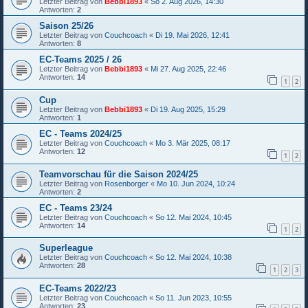
Letzter Beitrag von
Bebbi1893
«
So 2. Aug 2026, 14:30
Antworten:
2
Saison 25/26
Letzter Beitrag von
Couchcoach
«
Di 19. Mai 2026, 12:41
Antworten:
8
EC-Teams 2025 / 26
Letzter Beitrag von
Bebbi1893
«
Mi 27. Aug 2025, 22:46
Antworten:
14
1
2
Cup
Letzter Beitrag von
Bebbi1893
«
Di 19. Aug 2025, 15:29
Antworten:
1
EC - Teams 2024/25
Letzter Beitrag von
Couchcoach
«
Mo 3. Mär 2025, 08:17
Antworten:
12
1
2
Teamvorschau für die Saison 2024/25
Letzter Beitrag von
Rosenborger
«
Mo 10. Jun 2024, 10:24
Antworten:
2
EC - Teams 23/24
Letzter Beitrag von
Couchcoach
«
So 12. Mai 2024, 10:45
Antworten:
14
1
2
Superleague
Letzter Beitrag von
Couchcoach
«
So 12. Mai 2024, 10:38
Antworten:
28
1
2
3
EC-Teams 2022/23
Letzter Beitrag von
Couchcoach
«
So 11. Jun 2023, 10:55
Antworten:
23