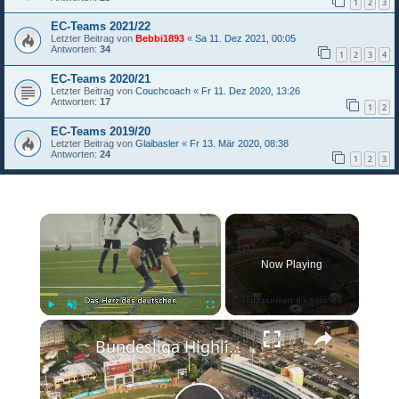
1
2
3
EC-Teams 2021/22
Letzter Beitrag von
Bebbi1893
«
Sa 11. Dez 2021, 00:05
Antworten:
34
1
2
3
4
EC-Teams 2020/21
Letzter Beitrag von
Couchcoach
«
Fr 11. Dez 2020, 13:26
Antworten:
17
1
2
EC-Teams 2019/20
Letzter Beitrag von
Glaibasler
«
Fr 13. Mär 2020, 08:38
Antworten:
24
1
2
3
×
Now Playing
×
Play
Unmute
Fullscreen
Bundesliga Highlights: Spannung pur in der deutschen Fußballliga