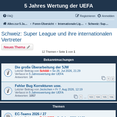
5 Jahres Wertung der UEFA
FAQ
Registrieren
Anmelden
Alles zur 5 Jahreswertung / Tabelle der UEFA mit vielen Statistiken.
Foren-Übersicht
Internationale Ligen und ihre Vertreter
Schweiz: Super League und ihre internationalen Vertreter
Schweiz: Super League und ihre internationalen
Vertreter
Neues Thema
12 Themen • Seite
1
von
1
Bekanntmachungen
Die große Überarbeitung der 5JW
Letzter Beitrag von
Schildi
«
So 26. Jul 2026, 21:29
Verfasst in
5 Jahreswertung der UEFA
Antworten:
14
1
2
Fehler Bug Korrekturen usw.
Letzter Beitrag von
Jeckchen
«
Fr 7. Aug 2026, 12:19
Verfasst in
5 Jahreswertung der UEFA
Antworten:
1057
1
103
104
105
106
…
Themen
EC-Teams 2026 / 27