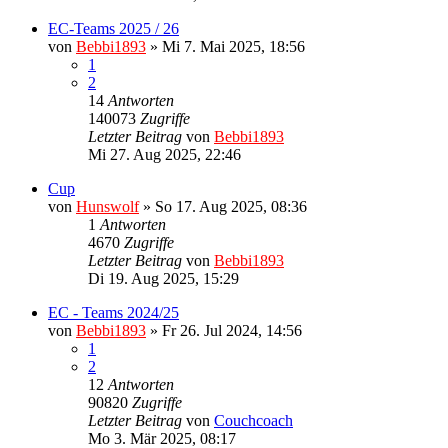
EC-Teams 2025 / 26
von
Bebbi1893
»
Mi 7. Mai 2025, 18:56
1
2
14
Antworten
140073
Zugriffe
Letzter Beitrag
von
Bebbi1893
Mi 27. Aug 2025, 22:46
Cup
von
Hunswolf
»
So 17. Aug 2025, 08:36
1
Antworten
4670
Zugriffe
Letzter Beitrag
von
Bebbi1893
Di 19. Aug 2025, 15:29
EC - Teams 2024/25
von
Bebbi1893
»
Fr 26. Jul 2024, 14:56
1
2
12
Antworten
90820
Zugriffe
Letzter Beitrag
von
Couchcoach
Mo 3. Mär 2025, 08:17