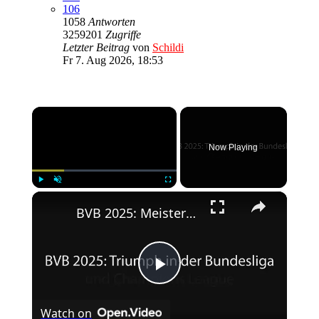
106
1058
Antworten
3259201
Zugriffe
Letzter Beitrag
von
Schildi
Fr 7. Aug 2026, 18:53
×
Now Playing
×
Play
Unmute
Fullscreen
BVB 2025: Meisterschaft und Champions League-Erfolg
Play
Watch on