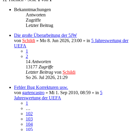
Bekanntmachungen
Antworten
Zugriffe
Letzter Beitrag
Die große Überarbeitung der 5JW
von
Schildi
»
Mo 8. Jun 2026, 23:00
» in
5 Jahreswertung der
UEFA
1
2
14
Antworten
13177
Zugriffe
Letzter Beitrag
von
Schildi
So 26. Jul 2026, 21:29
Fehler Bug Korrekturen usw.
von
gartencastro
»
Mi 1. Sep 2010, 08:59
» in
5
Jahreswertung der UEFA
1
…
102
103
104
105