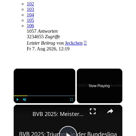
102
103
104
105
106
1057
Antworten
3234655
Zugriffe
Letzter Beitrag
von
Jeckchen
Fr 7. Aug 2026, 12:19
×
Now Playing
×
Play
Unmute
Fullscreen
BVB 2025: Meisterschaft und Champions League-Erfolg