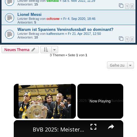
Letzter Beitrag von
valhalla
«
Sa 5. Nov 2022, 11:29
Antworten:
15
1
2
Lionel Messi
Letzter Beitrag von
ccfcsvw
«
Fr 4. Sep 2020, 18:46
Antworten:
5
Warum ist Spaniens Vereinsfussball so dominant?
Letzter Beitrag von
kaffeesturm
«
Fr 21. Apr 2017, 12:50
Antworten:
10
1
2
Neues Thema
3 Themen • Seite
1
von
1
Gehe zu
×
Now Playing
×
Unmute
BVB 2025: Meisterschaft und Champions League-Erfolg