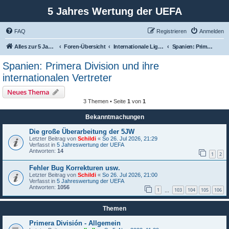
5 Jahres Wertung der UEFA
FAQ
Registrieren
Anmelden
Alles zur 5 Jahreswertung / Tabelle der UEFA mit vielen Statistiken.
Foren-Übersicht
Internationale Ligen und ihre Vertreter
Spanien: Primera Division und ihre internationalen Vertreter
Spanien: Primera Division und ihre
internationalen Vertreter
Neues Thema
3 Themen • Seite
1
von
1
Bekanntmachungen
Die große Überarbeitung der 5JW
Letzter Beitrag von
Schildi
«
So 26. Jul 2026, 21:29
Verfasst in
5 Jahreswertung der UEFA
Antworten:
14
1
2
Fehler Bug Korrekturen usw.
Letzter Beitrag von
Schildi
«
So 26. Jul 2026, 21:00
Verfasst in
5 Jahreswertung der UEFA
Antworten:
1056
1
103
104
105
106
…
Themen
Primera División - Allgemein