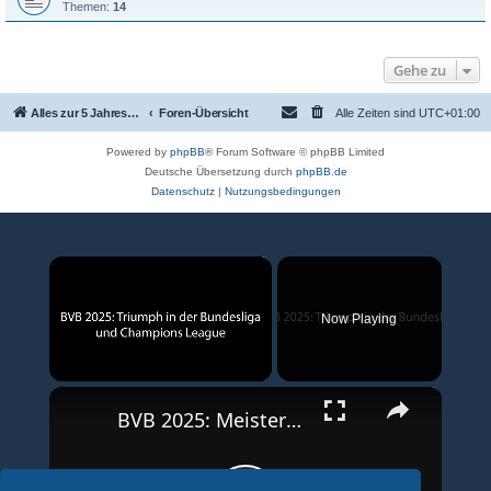
Themen:
14
Gehe zu
Alles zur 5 Jahreswertung / Tabelle der UEFA mit vielen Statistiken.
Foren-Übersicht
Alle Zeiten sind
UTC+01:00
Powered by
phpBB
® Forum Software © phpBB Limited
Deutsche Übersetzung durch
phpBB.de
Datenschutz
|
Nutzungsbedingungen
×
Now Playing
×
Unmute
BVB 2025: Meisterschaft und Champions League-Erfolg