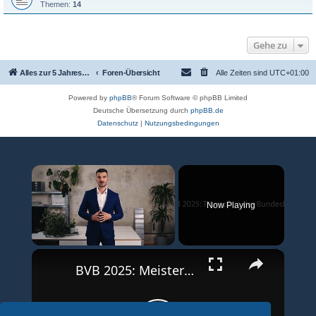
Themen:
14
Gehe zu
Alles zur 5 Jahreswertung / Tabelle der UEFA mit vielen Statistiken.
Foren-Übersicht
Alle Zeiten sind
UTC+01:00
Powered by
phpBB
® Forum Software © phpBB Limited
Deutsche Übersetzung durch
phpBB.de
Datenschutz
|
Nutzungsbedingungen
×
Now Playing
×
Unmute
BVB 2025: Meisterschaft und Champions League-Erfolg