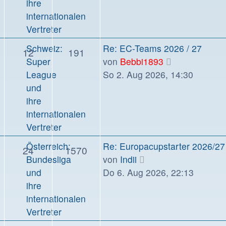
ihre
internationalen
Vertreter
Letzter
Schweiz:
Re: EC-Teams 2026 / 27
Themen
Beiträge
12
191
Beitrag
Neuester
Super
von
Bebbi1893
Beitrag
League
So 2. Aug 2026, 14:30
und
ihre
internationalen
Vertreter
Letzter
Österreich:
Re: Europacupstarter 2026/27
Themen
Beiträge
24
1570
Beitrag
Neuester
Bundesliga
von
Indii
Beitrag
und
Do 6. Aug 2026, 22:13
ihre
internationalen
Vertreter