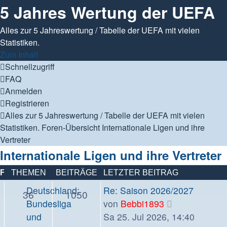
5 Jahres Wertung der UEFA
Alles zur 5 Jahreswertung / Tabelle der UEFA mit vielen
Statistiken.
Zum Inhalt
Schnellzugriff
FAQ
Anmelden
Registrieren
Alles zur 5 Jahreswertung / Tabelle der UEFA mit vielen
Statistiken.
Foren-Übersicht
Internationale Ligen und ihre
Vertreter
Internationale Ligen und ihre Vertreter
FORUM
THEMEN
BEITRÄGE
LETZTER BEITRAG
Letzter
Deutschland:
Re: Saison 2026/2027
Themen
Beiträge
36
1050
Beitrag
Neuester
Bundesliga
von
Bebbi1893
Beitrag
und
Sa 25. Jul 2026, 14:40