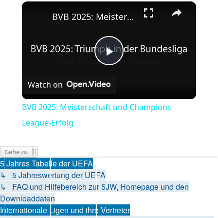
×
Play
Unmute
Fullscreen
BVB 2025: Meisterschaft und Champions League-Erfolg
Play
Watch on
Video
BVB 2025: Meisterschaft und Champions
League-Erfolg
Gehe zu
5 Jahres Tabelle der UEFA
↳ 5 Jahreswertung der UEFA
↳ FAQ und Hilfebereich zur 5JW, Homepage und den
Downloaddaten
Internationale Ligen und ihre Vertreter