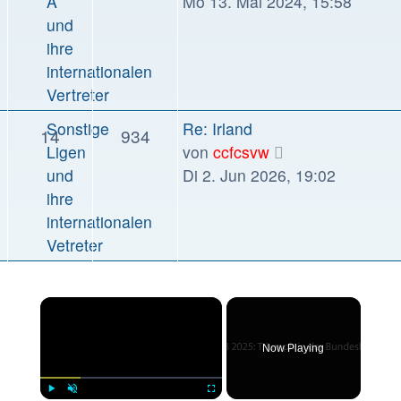
Beitrag
A
Mo 13. Mai 2024, 15:58
und
ihre
internationalen
Vertreter
Letzter
Sonstige
Re: Irland
Themen
Beiträge
14
934
Beitrag
Neuester
Ligen
von
ccfcsvw
Beitrag
und
Di 2. Jun 2026, 19:02
ihre
internationalen
Vetreter
×
Now Playing