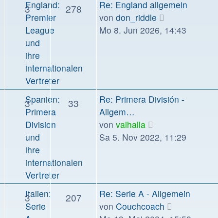
Letzter
England:
Re: England allgemein
Themen
Beiträge
3
278
Beitrag
Neuester
Premier
von
don_riddle
Beitrag
League
Mo 8. Jun 2026, 14:43
und
ihre
internationalen
Vertreter
Letzter
Spanien:
Re: Primera División -
Themen
Beiträge
3
33
Beitrag
Primera
Allgem…
Neuester
Division
von
valhalla
Beitrag
und
Sa 5. Nov 2022, 11:29
ihre
internationalen
Vertreter
Letzter
Italien:
Re: Serie A - Allgemein
Themen
Beiträge
3
207
Beitrag
Neuester
Serie
von
Couchcoach