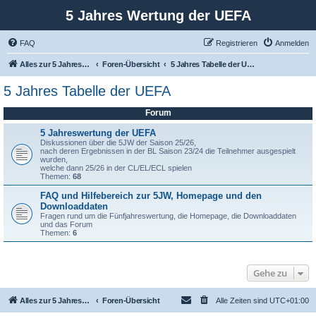
5 Jahres Wertung der UEFA
FAQ
Registrieren
Anmelden
Alles zur 5 Jahreswertung / Tabelle der UEFA mit vielen Statistiken.
Foren-Übersicht
5 Jahres Tabelle der UEFA
5 Jahres Tabelle der UEFA
Forum
5 Jahreswertung der UEFA
Diskussionen über die 5JW der Saison 25/26,
nach deren Ergebnissen in der BL Saison 23/24 die Teilnehmer ausgespielt
wurden,
welche dann 25/26 in der CL/EL/ECL spielen
Themen:
68
FAQ und Hilfebereich zur 5JW, Homepage und den
Downloaddaten
Fragen rund um die Fünfjahreswertung, die Homepage, die Downloaddaten
und das Forum
Themen:
6
Gehe zu
Alles zur 5 Jahreswertung / Tabelle der UEFA mit vielen Statistiken.
Foren-Übersicht
Alle Zeiten sind
UTC+01:00