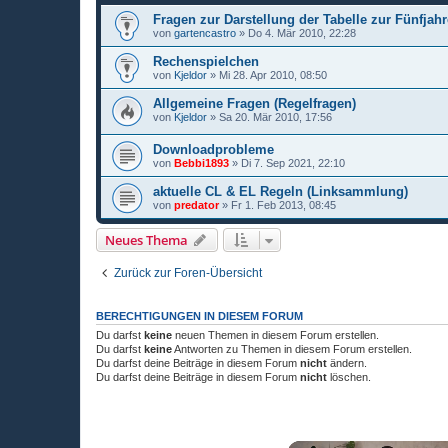
Fragen zur Darstellung der Tabelle zur Fünfjah
von
gartencastro
»
Do 4. Mär 2010, 22:28
Rechenspielchen
von
Kjeldor
»
Mi 28. Apr 2010, 08:50
Allgemeine Fragen (Regelfragen)
von
Kjeldor
»
Sa 20. Mär 2010, 17:56
Downloadprobleme
von
Bebbi1893
»
Di 7. Sep 2021, 22:10
aktuelle CL & EL Regeln (Linksammlung)
von
predator
»
Fr 1. Feb 2013, 08:45
Neues Thema
Zurück zur Foren-Übersicht
BERECHTIGUNGEN IN DIESEM FORUM
Du darfst
keine
neuen Themen in diesem Forum erstellen.
Du darfst
keine
Antworten zu Themen in diesem Forum erstellen.
Du darfst deine Beiträge in diesem Forum
nicht
ändern.
Du darfst deine Beiträge in diesem Forum
nicht
löschen.