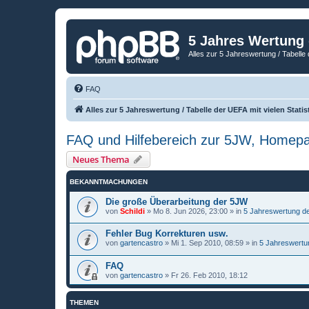
5 Jahres Wertung
Alles zur 5 Jahreswertung / Tabelle 
FAQ
Alles zur 5 Jahreswertung / Tabelle der UEFA mit vielen Statis
FAQ und Hilfebereich zur 5JW, Homep
Neues Thema
BEKANNTMACHUNGEN
Die große Überarbeitung der 5JW
von
Schildi
»
Mo 8. Jun 2026, 23:00
» in
5 Jahreswertung d
Fehler Bug Korrekturen usw.
von
gartencastro
»
Mi 1. Sep 2010, 08:59
» in
5 Jahreswertu
FAQ
von
gartencastro
»
Fr 26. Feb 2010, 18:12
THEMEN