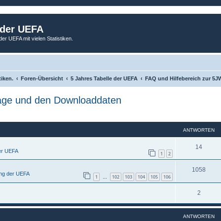
 der UEFA
der UEFA mit vielen Statistiken.
tiken.
Foren-Übersicht
5 Jahres Tabelle der UEFA
FAQ und Hilfebereich zur 5
age und den Downloaddaten
ANTWORTEN
A
14
er UEFA
1
2
n
A
1058
t
ng der UEFA
1
102
103
104
105
106
…
n
w
A
2
t
o
n
w
r
ANTWORTEN
t
o