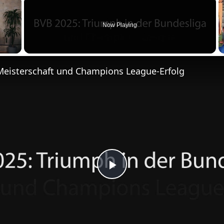
×
Now Playing
Meisterschaft und Champions League-Erfolg
P
l