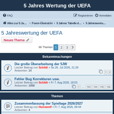
5 Jahres Wertung der UEFA
FAQ
Registrieren
Anmelden
Alles zur 5 Jahreswertung / Tabelle der UEFA mit vielen Statistiken.
Foren-Übersicht
5 Jahres Tabelle der UEFA
5 Jahreswertung der UEFA
5 Jahreswertung der UEFA
Neues Thema
1
2
3
Nächste
66 Themen
Bekanntmachungen
Die große Überarbeitung der 5JW
Letzter Beitrag von
Schildi
«
So 26. Jul 2026, 21:29
Antworten:
14
1
2
Fehler Bug Korrekturen usw.
Letzter Beitrag von
Schildi
«
Fr 7. Aug 2026, 18:53
Antworten:
1058
1
103
104
105
106
…
Themen
Zusammenfassung der Spieltage 2026/2027
Letzter Beitrag von
Hunswolf
«
Fr 7. Aug 2026, 09:44
Antworten:
4