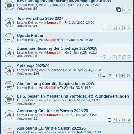
Erweiterungen/Veränderungen/Vorschläge zur 5JW
Letzter Beitrag von
Frankenstein
«
Sa 4. Jul 2026, 17:22
Antworten:
18
1
2
Teamvorschau 2026/2027
Letzter Beitrag von
Hunswolf
«
Fr 3. Jul 2026, 13:38
Antworten:
49
1
2
3
4
5
Update Forum
Letzter Beitrag von
Schildi
«
Fr 19. Jun 2026, 15:30
Zusammenfassung der Spieltage 2025/2026
Letzter Beitrag von
Hunswolf
«
Mo 1. Jun 2026, 20:10
Antworten:
68
1
4
5
6
7
…
Spieltage 2025/26
Letzter Beitrag von
Couchcoach
«
Sa 30. Mai 2026, 18:10
Antworten:
194
1
17
18
19
20
…
Abstimmung über die Hauptseite der 5JW
Letzter Beitrag von
Schildi
«
Fr 29. Mai 2026, 14:34
EPS, bester TK Meister und Verfolger, etc -Sonderwertungen
Letzter Beitrag von
Couchcoach
«
Di 26. Mai 2026, 11:30
Antworten:
8
Auslosung CoL für die Saison 2025/26
Letzter Beitrag von
Hunswolf
«
Fr 27. Feb 2026, 14:34
Antworten:
32
1
2
3
4
Auslosung EL für die Saison 2025/26
Letzter Beitrag von
Couchcoach
«
Fr 27. Feb 2026, 14:03