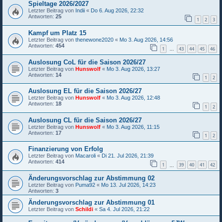
Spieltage 2026/2027
Letzter Beitrag von
Indii
«
Do 6. Aug 2026, 22:32
Antworten:
25
1
2
3
Kampf um Platz 15
Letzter Beitrag von
thenewone2020
«
Mo 3. Aug 2026, 14:56
Antworten:
454
1
43
44
45
46
…
Auslosung CoL für die Saison 2026/27
Letzter Beitrag von
Hunswolf
«
Mo 3. Aug 2026, 13:27
Antworten:
14
1
2
Auslosung EL für die Saison 2026/27
Letzter Beitrag von
Hunswolf
«
Mo 3. Aug 2026, 12:48
Antworten:
18
1
2
Auslosung CL für die Saison 2026/27
Letzter Beitrag von
Hunswolf
«
Mo 3. Aug 2026, 11:15
Antworten:
17
1
2
Finanzierung von Erfolg
Letzter Beitrag von
Macaroli
«
Di 21. Jul 2026, 21:39
Antworten:
414
1
39
40
41
42
…
Änderungsvorschlag zur Abstimmung 02
Letzter Beitrag von
Puma92
«
Mo 13. Jul 2026, 14:23
Antworten:
3
Änderungsvorschlag zur Abstimmung 01
Letzter Beitrag von
Schildi
«
Sa 4. Jul 2026, 21:22