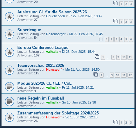
Antworten:
20
1
2
3
Auslosung CL für die Saison 2025/26
Letzter Beitrag von
Couchcoach
«
Fr 27. Feb 2026, 13:47
Antworten:
27
1
2
3
Superleague
Letzter Beitrag von
Rosenborger
«
Mi 25. Feb 2026, 07:45
Antworten:
54
1
2
3
4
5
6
Europa Conference League
Letzter Beitrag von
valhalla
«
Di 23. Dez 2025, 15:44
Antworten:
107
1
8
9
10
11
…
Teamvorschau 2025/2026
Letzter Beitrag von
Hunswolf
«
Mo 11. Aug 2025, 14:50
Antworten:
115
1
9
10
11
12
…
Modus 2025/26 CL / EL / CoL
Letzter Beitrag von
valhalla
«
Fr 11. Jul 2025, 14:21
Antworten:
3
neue Regeln im Fussball
Letzter Beitrag von
valhalla
«
So 15. Jun 2025, 19:38
Antworten:
7
Zusammenfassung der Spieltage 2024/2025
Letzter Beitrag von
Hunswolf
«
So 1. Jun 2025, 12:16
Antworten:
26
1
2
3