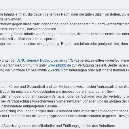
ine Inhalte enthält, die gegen geltendes Recht oder die guten Sitten verstoßen. Du 
 zu verwenden.
erstößen gegen diese Nutzungsbedingungen oder anderer im Board veröffentlichte
ßen und dir ein Hausverbot erteilen.
ortung für die Inhalte von Beiträgen übernimmt, die er nicht selbst erstellt hat od
jederzeit zu löschen oder zu sperren.
räge abzuändern, sofern sie gegen o. g. Regeln verstoßen oder geeignet sind, dem
 unter der „
GNU General Public License v2
“ (GPL) bereitgestellten Foren-Softwar
tschsprachige Community unter
www.phpbb.de
zur Verfügung gestellt. Beide haben 
g der Software für bestimmte Zwecke nicht untersagen oder auf Inhalte fremder F
ben, Körper und Gesundheit und der Verletzung wesentlicher Vertragspflichten (Kard
gilt auch für mittelbare Folgeschäden wie insbesondere entgangenen Gewinn.
ätzlichem oder grob fahrlässigem Verhalten oder bei Schäden aus der Verletzung 
 die bei Vertragsschluss typischerweise vorhersehbaren Schäden und im übrigen de
wie insbesondere entgangenen Gewinn.
erletzung von Leben, Körper und Gesundheit oder vorsätzlichem oder grob fahrläs
der Höhe nach auf die vertragstypischen Durchschnittsschäden begrenzt. Dies gi
mäß auch zugunsten der Mitarbeiter und Erfüllungsgehilfen des Betreibers.