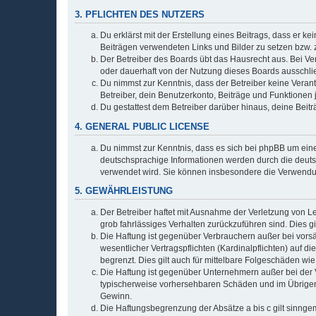
3. PFLICHTEN DES NUTZERS
Du erklärst mit der Erstellung eines Beitrags, dass er ke
Beiträgen verwendeten Links und Bilder zu setzen bzw.
Der Betreiber des Boards übt das Hausrecht aus. Bei V
oder dauerhaft von der Nutzung dieses Boards ausschlie
Du nimmst zur Kenntnis, dass der Betreiber keine Verantw
Betreiber, dein Benutzerkonto, Beiträge und Funktionen 
Du gestattest dem Betreiber darüber hinaus, deine Beit
4. GENERAL PUBLIC LICENSE
Du nimmst zur Kenntnis, dass es sich bei phpBB um eine
deutschsprachige Informationen werden durch die deu
verwendet wird. Sie können insbesondere die Verwendun
5. GEWÄHRLEISTUNG
Der Betreiber haftet mit Ausnahme der Verletzung von Le
grob fahrlässiges Verhalten zurückzuführen sind. Dies 
Die Haftung ist gegenüber Verbrauchern außer bei vors
wesentlicher Vertragspflichten (Kardinalpflichten) auf
begrenzt. Dies gilt auch für mittelbare Folgeschäden 
Die Haftung ist gegenüber Unternehmern außer bei der V
typischerweise vorhersehbaren Schäden und im Übrigen 
Gewinn.
Die Haftungsbegrenzung der Absätze a bis c gilt sinnge