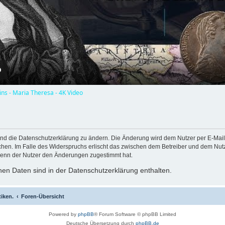
l
a
y
ns - Maria Theresa - 4K Video
V
i
und die Datenschutzerklärung zu ändern. Die Änderung wird dem Nutzer per E-Mail m
chen. Im Falle des Widerspruchs erlischt das zwischen dem Betreiber und dem Nutze
wenn der Nutzer den Änderungen zugestimmt hat.
d
en Daten sind in der Datenschutzerklärung enthalten.
tiken.
Foren-Übersicht
e
Powered by
phpBB
® Forum Software © phpBB Limited
Deutsche Übersetzung durch
phpBB.de