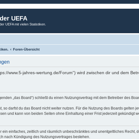
 der UEFA
der UEFA mit vielen Statistiken.
tiken.
Foren-Übersicht
ngen
tps://www.5-jahres-wertung.de/Forum“) wird zwischen dir und dem Betr
genden „das Board“) schließt du einen Nutzungsvertrag mit dem Betreiber des Board
 so darfst du das Board nicht weiter nutzen. Für die Nutzung des Boards gelten jew
sen und kann von beiden Seiten ohne Einhaltung einer Frist jederzeit gekündigt w
ber ein einfaches, zeitlich und räumlich unbeschränktes und unentgeltliches Recht
auch nach Kündigung des Nutzungsvertrages bestehen.