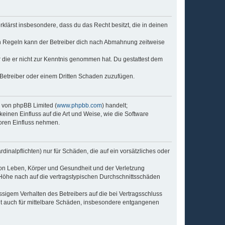
erklärst insbesondere, dass du das Recht besitzt, die in deinen
n Regeln kann der Betreiber dich nach Abmahnung zeitweise
er die er nicht zur Kenntnis genommen hat. Du gestattest dem
 Betreiber oder einem Dritten Schaden zuzufügen.
e von phpBB Limited (
www.phpbb.com
) handelt;
keinen Einfluss auf die Art und Weise, wie die Software
oren Einfluss nehmen.
inalpflichten) nur für Schäden, die auf ein vorsätzliches oder
von Leben, Körper und Gesundheit und der Verletzung
r Höhe nach auf die vertragstypischen Durchschnittsschäden
sigem Verhalten des Betreibers auf die bei Vertragsschluss
lt auch für mittelbare Schäden, insbesondere entgangenen