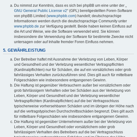
y
Du nimmst zur Kenntnis, dass es sich bei phpBB um eine unter der „
GNU General Public License v2
“ (GPL) bereitgestellten Foren-Software
von phpBB Limited (
www.phpbb.com
) handelt; deutschsprachige
Informationen werden durch die deutschsprachige Community unter
V
www.phpbb.de
zur Verfügung gestellt. Beide haben keinen Einfluss auf
die Art und Weise, wie die Software verwendet wird. Sie können
insbesondere die Verwendung der Software für bestimmte Zwecke nicht
i
untersagen oder auf Inhalte fremder Foren Einfluss nehmen.
5. GEWÄHRLEISTUNG
d
Der Betreiber haftet mit Ausnahme der Verletzung von Leben, Körper
und Gesundheit und der Verletzung wesentlicher Vertragspflichten
(Kardinalpflichten) nur für Schäden, die auf ein vorsätzliches oder grob
fahrlässiges Verhalten zurückzuführen sind. Dies gilt auch für mittelbare
e
Folgeschäden wie insbesondere entgangenen Gewinn.
Die Haftung ist gegenüber Verbrauchern außer bei vorsätzlichem oder
grob fahrlässigem Verhalten oder bei Schäden aus der Verletzung von
o
Leben, Körper und Gesundheit und der Verletzung wesentlicher
Vertragspflichten (Kardinalpflichten) auf die bei Vertragsschluss
typischerweise vorhersehbaren Schäden und im übrigen der Höhe nach
auf die vertragstypischen Durchschnittsschäden begrenzt. Dies gilt auch
für mittelbare Folgeschäden wie insbesondere entgangenen Gewinn.
Die Haftung ist gegenüber Unternehmern außer bei der Verletzung von
Leben, Körper und Gesundheit oder vorsätzlichem oder grob
fahrlässigem Verhalten des Betreibers auf die bei Vertragsschluss