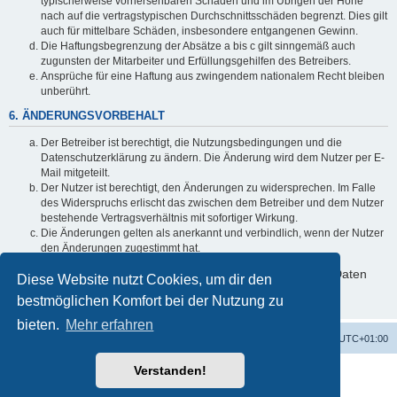
typischerweise vorhersehbaren Schäden und im Übrigen der Höhe
nach auf die vertragstypischen Durchschnittsschäden begrenzt. Dies gilt
auch für mittelbare Schäden, insbesondere entgangenen Gewinn.
Die Haftungsbegrenzung der Absätze a bis c gilt sinngemäß auch
zugunsten der Mitarbeiter und Erfüllungsgehilfen des Betreibers.
Ansprüche für eine Haftung aus zwingendem nationalem Recht bleiben
unberührt.
6. ÄNDERUNGSVORBEHALT
Der Betreiber ist berechtigt, die Nutzungsbedingungen und die
Datenschutzerklärung zu ändern. Die Änderung wird dem Nutzer per E-
Mail mitgeteilt.
Der Nutzer ist berechtigt, den Änderungen zu widersprechen. Im Falle
des Widerspruchs erlischt das zwischen dem Betreiber und dem Nutzer
bestehende Vertragsverhältnis mit sofortiger Wirkung.
Die Änderungen gelten als anerkannt und verbindlich, wenn der Nutzer
den Änderungen zugestimmt hat.
Informationen über den Umgang mit deinen persönlichen Daten
Diese Website nutzt Cookies, um dir den
sind in der Datenschutzerklärung enthalten.
bestmöglichen Komfort bei der Nutzung zu
bieten.
Mehr erfahren
Alles zur 5 Jahreswertung / Tabelle der UEFA mit vielen Statistiken.
Foren-Übersicht
Alle Zeiten sind
UTC+01:00
Verstanden!
Powered by
phpBB
® Forum Software © phpBB Limited
Deutsche Übersetzung durch
phpBB.de