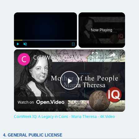
×
Now Playing
×
Play
Unmute
Fullscreen
CoinWeek IQ: A Legacy in Coins - Maria Theresa - 4K Video
P
Watch on
l
CoinWeek IQ: A Legacy in Coins - Maria Theresa - 4K Video
a
4. GENERAL PUBLIC LICENSE