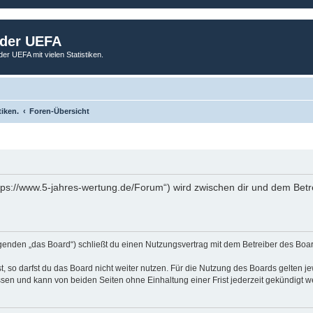
 der UEFA
der UEFA mit vielen Statistiken.
tiken.
Foren-Übersicht
tps://www.5-jahres-wertung.de/Forum“) wird zwischen dir und dem Betr
genden „das Board“) schließt du einen Nutzungsvertrag mit dem Betreiber des Board
 so darfst du das Board nicht weiter nutzen. Für die Nutzung des Boards gelten jew
sen und kann von beiden Seiten ohne Einhaltung einer Frist jederzeit gekündigt w