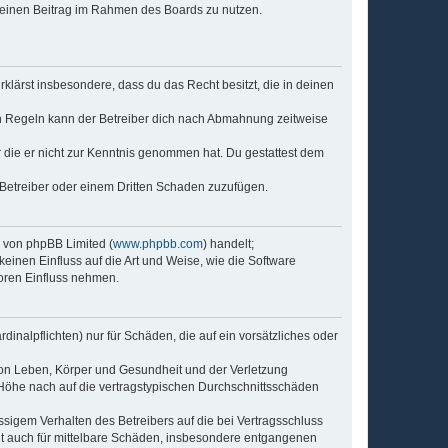
, deinen Beitrag im Rahmen des Boards zu nutzen.
erklärst insbesondere, dass du das Recht besitzt, die in deinen
n Regeln kann der Betreiber dich nach Abmahnung zeitweise
er die er nicht zur Kenntnis genommen hat. Du gestattest dem
 Betreiber oder einem Dritten Schaden zuzufügen.
e von phpBB Limited (
www.phpbb.com
) handelt;
keinen Einfluss auf die Art und Weise, wie die Software
oren Einfluss nehmen.
inalpflichten) nur für Schäden, die auf ein vorsätzliches oder
von Leben, Körper und Gesundheit und der Verletzung
r Höhe nach auf die vertragstypischen Durchschnittsschäden
sigem Verhalten des Betreibers auf die bei Vertragsschluss
lt auch für mittelbare Schäden, insbesondere entgangenen