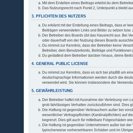
Mit dem Erstellen eines Beitrags erteilst du dem Betrei
Das Nutzungsrecht nach Punkt 2, Unterpunkt a bleibt 
3. PFLICHTEN DES NUTZERS
Du erklärst mit der Erstellung eines Beitrags, dass er ke
Beiträgen verwendeten Links und Bilder zu setzen bzw.
Der Betreiber des Boards übt das Hausrecht aus. Bei V
oder dauerhaft von der Nutzung dieses Boards ausschlie
Du nimmst zur Kenntnis, dass der Betreiber keine Verantw
Betreiber, dein Benutzerkonto, Beiträge und Funktionen 
Du gestattest dem Betreiber darüber hinaus, deine Beit
4. GENERAL PUBLIC LICENSE
Du nimmst zur Kenntnis, dass es sich bei phpBB um eine
deutschsprachige Informationen werden durch die deu
verwendet wird. Sie können insbesondere die Verwendun
5. GEWÄHRLEISTUNG
Der Betreiber haftet mit Ausnahme der Verletzung von Le
grob fahrlässiges Verhalten zurückzuführen sind. Dies 
Die Haftung ist gegenüber Verbrauchern außer bei vors
wesentlicher Vertragspflichten (Kardinalpflichten) auf
begrenzt. Dies gilt auch für mittelbare Folgeschäden 
Die Haftung ist gegenüber Unternehmern außer bei der V
typischerweise vorhersehbaren Schäden und im Übrigen 