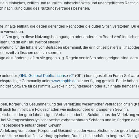
ber ein einfaches, zeitlich und räumlich unbeschränktes und unentgeltliches Recht
auch nach Kündigung des Nutzungsvertrages bestehen.
ine Inhalte enthält, die gegen geltendes Recht oder die guten Sitten verstoßen. Du 
 zu verwenden.
erstößen gegen diese Nutzungsbedingungen oder anderer im Board veröffentlichte
ßen und dir ein Hausverbot erteilen.
ortung für die Inhalte von Beiträgen übernimmt, die er nicht selbst erstellt hat od
jederzeit zu löschen oder zu sperren.
räge abzuändern, sofern sie gegen o. g. Regeln verstoßen oder geeignet sind, dem
 unter der „
GNU General Public License v2
“ (GPL) bereitgestellten Foren-Softwar
tschsprachige Community unter
www.phpbb.de
zur Verfügung gestellt. Beide haben 
g der Software für bestimmte Zwecke nicht untersagen oder auf Inhalte fremder F
ben, Körper und Gesundheit und der Verletzung wesentlicher Vertragspflichten (Kard
gilt auch für mittelbare Folgeschäden wie insbesondere entgangenen Gewinn.
ätzlichem oder grob fahrlässigem Verhalten oder bei Schäden aus der Verletzung 
 die bei Vertragsschluss typischerweise vorhersehbaren Schäden und im übrigen de
wie insbesondere entgangenen Gewinn.
erletzung von Leben, Körper und Gesundheit oder vorsätzlichem oder grob fahrläs
der Höhe nach auf die vertragstypischen Durchschnittsschäden begrenzt. Dies gi