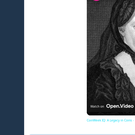
Watch on
CoinWeek IQ: A Legacy in Coins -