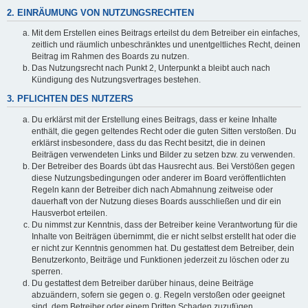
2. EINRÄUMUNG VON NUTZUNGSRECHTEN
Mit dem Erstellen eines Beitrags erteilst du dem Betreiber ein einfaches,
zeitlich und räumlich unbeschränktes und unentgeltliches Recht, deinen
Beitrag im Rahmen des Boards zu nutzen.
Das Nutzungsrecht nach Punkt 2, Unterpunkt a bleibt auch nach
Kündigung des Nutzungsvertrages bestehen.
3. PFLICHTEN DES NUTZERS
Du erklärst mit der Erstellung eines Beitrags, dass er keine Inhalte
enthält, die gegen geltendes Recht oder die guten Sitten verstoßen. Du
erklärst insbesondere, dass du das Recht besitzt, die in deinen
Beiträgen verwendeten Links und Bilder zu setzen bzw. zu verwenden.
Der Betreiber des Boards übt das Hausrecht aus. Bei Verstößen gegen
diese Nutzungsbedingungen oder anderer im Board veröffentlichten
Regeln kann der Betreiber dich nach Abmahnung zeitweise oder
dauerhaft von der Nutzung dieses Boards ausschließen und dir ein
Hausverbot erteilen.
Du nimmst zur Kenntnis, dass der Betreiber keine Verantwortung für die
Inhalte von Beiträgen übernimmt, die er nicht selbst erstellt hat oder die
er nicht zur Kenntnis genommen hat. Du gestattest dem Betreiber, dein
Benutzerkonto, Beiträge und Funktionen jederzeit zu löschen oder zu
sperren.
Du gestattest dem Betreiber darüber hinaus, deine Beiträge
abzuändern, sofern sie gegen o. g. Regeln verstoßen oder geeignet
sind, dem Betreiber oder einem Dritten Schaden zuzufügen.