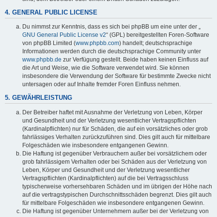
4. GENERAL PUBLIC LICENSE
Du nimmst zur Kenntnis, dass es sich bei phpBB um eine unter der „
GNU General Public License v2
“ (GPL) bereitgestellten Foren-Software
von phpBB Limited (
www.phpbb.com
) handelt; deutschsprachige
Informationen werden durch die deutschsprachige Community unter
www.phpbb.de
zur Verfügung gestellt. Beide haben keinen Einfluss auf
die Art und Weise, wie die Software verwendet wird. Sie können
insbesondere die Verwendung der Software für bestimmte Zwecke nicht
untersagen oder auf Inhalte fremder Foren Einfluss nehmen.
5. GEWÄHRLEISTUNG
Der Betreiber haftet mit Ausnahme der Verletzung von Leben, Körper
und Gesundheit und der Verletzung wesentlicher Vertragspflichten
(Kardinalpflichten) nur für Schäden, die auf ein vorsätzliches oder grob
fahrlässiges Verhalten zurückzuführen sind. Dies gilt auch für mittelbare
Folgeschäden wie insbesondere entgangenen Gewinn.
Die Haftung ist gegenüber Verbrauchern außer bei vorsätzlichem oder
grob fahrlässigem Verhalten oder bei Schäden aus der Verletzung von
Leben, Körper und Gesundheit und der Verletzung wesentlicher
Vertragspflichten (Kardinalpflichten) auf die bei Vertragsschluss
typischerweise vorhersehbaren Schäden und im übrigen der Höhe nach
auf die vertragstypischen Durchschnittsschäden begrenzt. Dies gilt auch
für mittelbare Folgeschäden wie insbesondere entgangenen Gewinn.
Die Haftung ist gegenüber Unternehmern außer bei der Verletzung von