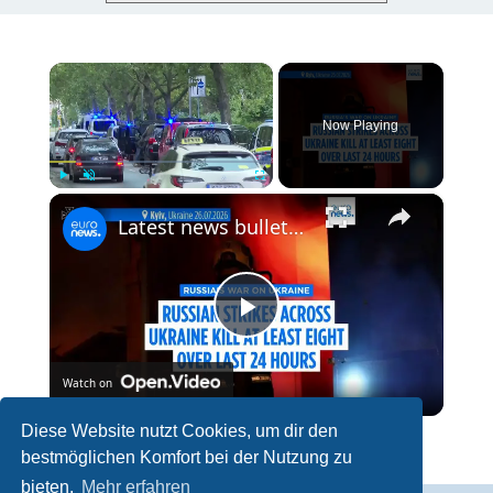
×
Now Playing
×
Play
Unmute
Fullscreen
Latest news bulletin | July 27th, 2026 – Morning
P
Watch on
l
Diese Website nutzt Cookies, um dir den
Latest news bulletin | July 27th, 2026 – Morning
bestmöglichen Komfort bei der Nutzung zu
a
bieten.
Mehr erfahren