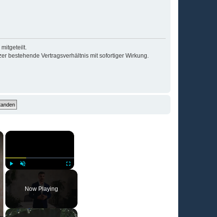
itgeteilt.
r bestehende Vertragsverhältnis mit sofortiger Wirkung.
×
×
Play
Unmute
Fullscreen
Now Playing