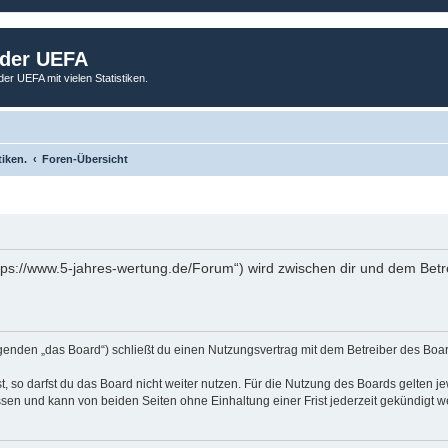
 der UEFA
der UEFA mit vielen Statistiken.
tiken.
Foren-Übersicht
tps://www.5-jahres-wertung.de/Forum“) wird zwischen dir und dem Betr
genden „das Board“) schließt du einen Nutzungsvertrag mit dem Betreiber des Board
 so darfst du das Board nicht weiter nutzen. Für die Nutzung des Boards gelten jew
sen und kann von beiden Seiten ohne Einhaltung einer Frist jederzeit gekündigt w