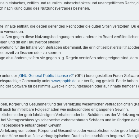
ber ein einfaches, zeitlich und räumlich unbeschränktes und unentgeltliches Recht
auch nach Kündigung des Nutzungsvertrages bestehen.
ine Inhalte enthält, die gegen geltendes Recht oder die guten Sitten verstoßen. Du 
 zu verwenden.
erstößen gegen diese Nutzungsbedingungen oder anderer im Board veröffentlichte
ßen und dir ein Hausverbot erteilen.
ortung für die Inhalte von Beiträgen übernimmt, die er nicht selbst erstellt hat od
jederzeit zu löschen oder zu sperren.
räge abzuändern, sofern sie gegen o. g. Regeln verstoßen oder geeignet sind, dem
 unter der „
GNU General Public License v2
“ (GPL) bereitgestellten Foren-Softwar
tschsprachige Community unter
www.phpbb.de
zur Verfügung gestellt. Beide haben 
g der Software für bestimmte Zwecke nicht untersagen oder auf Inhalte fremder F
ben, Körper und Gesundheit und der Verletzung wesentlicher Vertragspflichten (Kard
gilt auch für mittelbare Folgeschäden wie insbesondere entgangenen Gewinn.
ätzlichem oder grob fahrlässigem Verhalten oder bei Schäden aus der Verletzung 
 die bei Vertragsschluss typischerweise vorhersehbaren Schäden und im übrigen de
wie insbesondere entgangenen Gewinn.
erletzung von Leben, Körper und Gesundheit oder vorsätzlichem oder grob fahrläs
der Höhe nach auf die vertragstypischen Durchschnittsschäden begrenzt. Dies gi