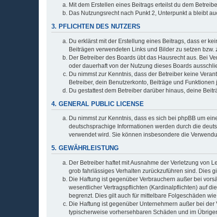
Mit dem Erstellen eines Beitrags erteilst du dem Betrei
Das Nutzungsrecht nach Punkt 2, Unterpunkt a bleibt 
3. PFLICHTEN DES NUTZERS
Du erklärst mit der Erstellung eines Beitrags, dass er ke
Beiträgen verwendeten Links und Bilder zu setzen bzw.
Der Betreiber des Boards übt das Hausrecht aus. Bei V
oder dauerhaft von der Nutzung dieses Boards ausschlie
Du nimmst zur Kenntnis, dass der Betreiber keine Verantw
Betreiber, dein Benutzerkonto, Beiträge und Funktionen 
Du gestattest dem Betreiber darüber hinaus, deine Beit
4. GENERAL PUBLIC LICENSE
Du nimmst zur Kenntnis, dass es sich bei phpBB um eine
deutschsprachige Informationen werden durch die deu
verwendet wird. Sie können insbesondere die Verwendun
5. GEWÄHRLEISTUNG
Der Betreiber haftet mit Ausnahme der Verletzung von Le
grob fahrlässiges Verhalten zurückzuführen sind. Dies 
Die Haftung ist gegenüber Verbrauchern außer bei vors
wesentlicher Vertragspflichten (Kardinalpflichten) auf
begrenzt. Dies gilt auch für mittelbare Folgeschäden 
Die Haftung ist gegenüber Unternehmern außer bei der V
typischerweise vorhersehbaren Schäden und im Übrigen 