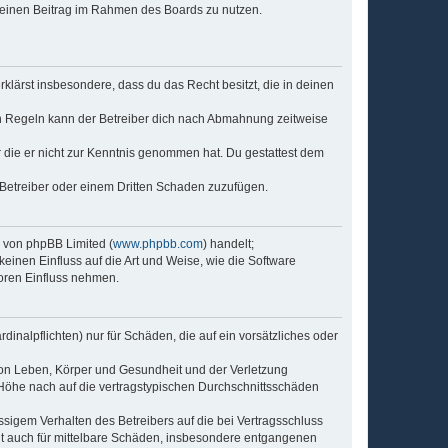
, deinen Beitrag im Rahmen des Boards zu nutzen.
erklärst insbesondere, dass du das Recht besitzt, die in deinen
n Regeln kann der Betreiber dich nach Abmahnung zeitweise
er die er nicht zur Kenntnis genommen hat. Du gestattest dem
 Betreiber oder einem Dritten Schaden zuzufügen.
e von phpBB Limited (
www.phpbb.com
) handelt;
keinen Einfluss auf die Art und Weise, wie die Software
oren Einfluss nehmen.
inalpflichten) nur für Schäden, die auf ein vorsätzliches oder
von Leben, Körper und Gesundheit und der Verletzung
r Höhe nach auf die vertragstypischen Durchschnittsschäden
sigem Verhalten des Betreibers auf die bei Vertragsschluss
lt auch für mittelbare Schäden, insbesondere entgangenen