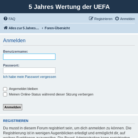
5 Jahres Wertung der UEFA
FAQ
Registrieren
Anmelden
Alles zur 5 Jahreswertung / Tabelle der UEFA mit vielen Statistiken.
Foren-Übersicht
Anmelden
Benutzername:
Passwort:
Ich habe mein Passwort vergessen
Angemeldet bleiben
Meinen Online-Status während dieser Sitzung verbergen
REGISTRIEREN
Du musst in diesem Forum registriert sein, um dich anmelden zu können. Die
Registrierung ist in wenigen Augenblicken erledigt und ermöglicht dir, auf
weitere Funktionen zuzugreifen. Die Board-Administration kann registrierten