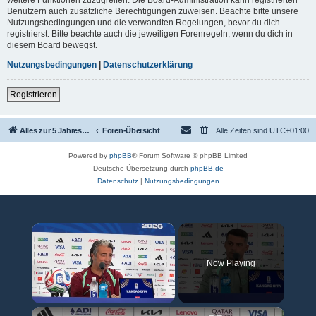
Benutzern auch zusätzliche Berechtigungen zuweisen. Beachte bitte unsere
Nutzungsbedingungen und die verwandten Regelungen, bevor du dich
registrierst. Bitte beachte auch die jeweiligen Forenregeln, wenn du dich in
diesem Board bewegst.
Nutzungsbedingungen
|
Datenschutzerklärung
Registrieren
Alles zur 5 Jahreswertung / Tabelle der UEFA mit vielen Statistiken.
Foren-Übersicht
Alle Zeiten sind
UTC+01:00
Powered by
phpBB
® Forum Software © phpBB Limited
Deutsche Übersetzung durch
phpBB.de
Datenschutz
|
Nutzungsbedingungen
×
Now Playing
×
Unmute