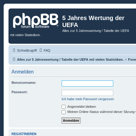
5 Jahres Wertung der
UEFA
Alles zur 5 Jahreswertung / Tabelle der UEFA
mit vielen Statistiken.
Schnellzugriff
FAQ
Alles zur 5 Jahreswertung / Tabelle der UEFA mit vielen Statistiken.
Fore
Anmelden
Benutzername:
Passwort:
Ich habe mein Passwort vergessen
Angemeldet bleiben
Meinen Online-Status während dieser Sitzung
REGISTRIEREN