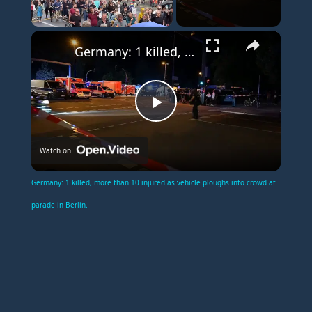
×
Unmute
Germany: 1 killed, more than 10 injured as vehicle ploughs into crowd at parade in Berlin.
P
Watch on
l
Germany: 1 killed, more than 10 injured as vehicle ploughs into crowd at
a
parade in Berlin.
y
V