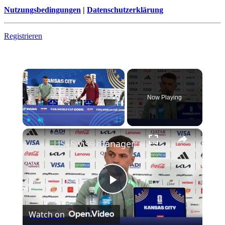
Nutzungsbedingungen
|
Datenschutzerklärung
Registrieren
×
Now Playing
×
Play
Unmute
Fullscreen
US: Swiss manager, captain vow compact display against Argentina in World Cup showdown.
Play
Watch on
Video