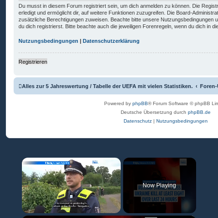
Du musst in diesem Forum registriert sein, um dich anmelden zu können. Die Registr
erledigt und ermöglicht dir, auf weitere Funktionen zuzugreifen. Die Board-Administra
zusätzliche Berechtigungen zuweisen. Beachte bitte unsere Nutzungsbedingungen 
du dich registrierst. Bitte beachte auch die jeweiligen Forenregeln, wenn du dich in
Nutzungsbedingungen
|
Datenschutzerklärung
Registrieren
Alles zur 5 Jahreswertung / Tabelle der UEFA mit vielen Statistiken.
Foren-
Powered by
phpBB
® Forum Software © phpBB Lim
Deutsche Übersetzung durch
phpBB.de
Datenschutz
|
Nutzungsbedingungen
×
Now Playing
Unmute