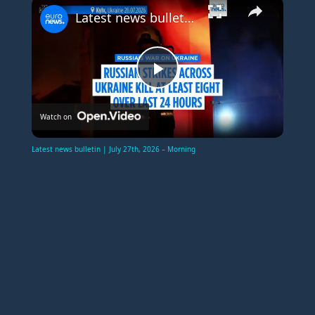
×
Latest news bulletin | July 27th, 2026 – Morning
P
Watch on
l
Latest news bulletin | July 27th, 2026 – Morning
a
y
V
i