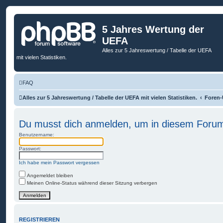
5 Jahres Wertung der
UEFA
Alles zur 5 Jahreswertung / Tabelle der UEFA
mit vielen Statistiken.
FAQ
Alles zur 5 Jahreswertung / Tabelle der UEFA mit vielen Statistiken.
Foren-
Du musst dich anmelden, um in diesem Forum 
Benutzername:
Passwort:
Ich habe mein Passwort vergessen
Angemeldet bleiben
Meinen Online-Status während dieser Sitzung verbergen
REGISTRIEREN