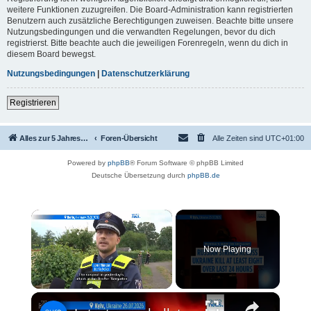
weitere Funktionen zuzugreifen. Die Board-Administration kann registrierten
Benutzern auch zusätzliche Berechtigungen zuweisen. Beachte bitte unsere
Nutzungsbedingungen und die verwandten Regelungen, bevor du dich
registrierst. Bitte beachte auch die jeweiligen Forenregeln, wenn du dich in
diesem Board bewegst.
Nutzungsbedingungen
|
Datenschutzerklärung
Registrieren
Alles zur 5 Jahreswertung / Tabelle der UEFA mit vielen Statistiken.
Foren-Übersicht
Alle Zeiten sind
UTC+01:00
Powered by
phpBB
® Forum Software © phpBB Limited
Deutsche Übersetzung durch
phpBB.de
×
Now Playing
×
Unmute