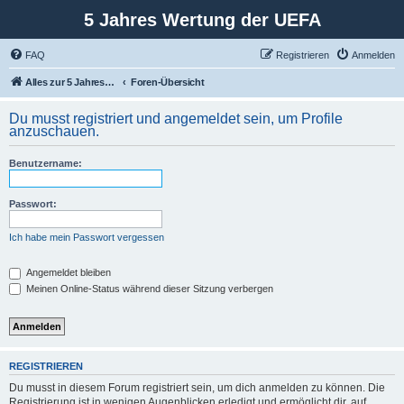
5 Jahres Wertung der UEFA
FAQ
Registrieren
Anmelden
Alles zur 5 Jahreswertung / Tabelle der UEFA mit vielen Statistiken.
Foren-Übersicht
Du musst registriert und angemeldet sein, um Profile
anzuschauen.
Benutzername:
Passwort:
Ich habe mein Passwort vergessen
Angemeldet bleiben
Meinen Online-Status während dieser Sitzung verbergen
REGISTRIEREN
Du musst in diesem Forum registriert sein, um dich anmelden zu können. Die
Registrierung ist in wenigen Augenblicken erledigt und ermöglicht dir, auf