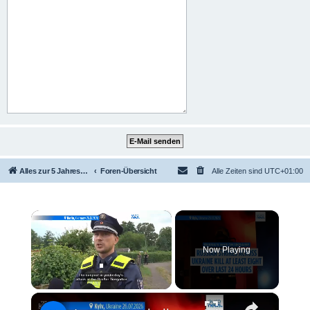
Alles zur 5 Jahreswertung / Tabelle der UEFA mit vielen Statistiken.
Foren-Übersicht
Alle Zeiten sind
UTC+01:00
×
Now Playing
×
Unmute