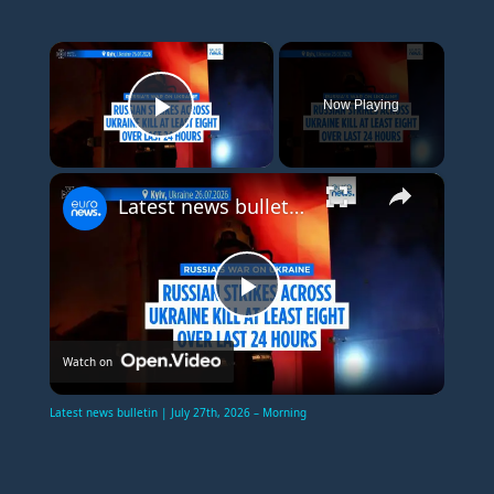
×
Now Playing
Play Video
×
Latest news bulletin | July 27th, 2026 – Morning
P
Watch on
l
Latest news bulletin | July 27th, 2026 – Morning
a