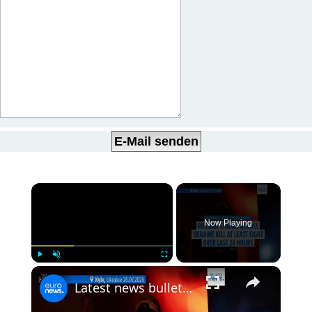
×
Now Playing
×
Play
Unmute
Fullscreen
Latest news bulletin | July 27th, 2026 – Morning