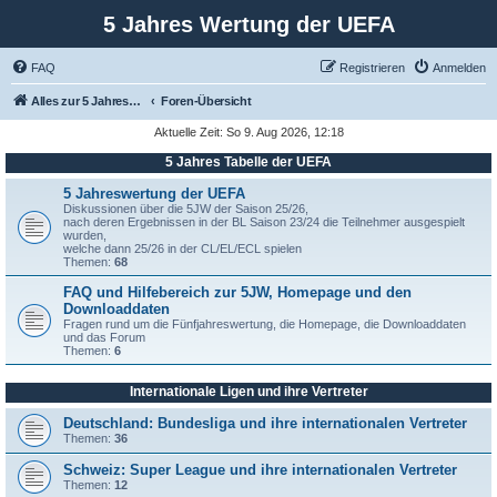
5 Jahres Wertung der UEFA
FAQ
Registrieren
Anmelden
Alles zur 5 Jahreswertung / Tabelle der UEFA mit vielen Statistiken.
Foren-Übersicht
Aktuelle Zeit: So 9. Aug 2026, 12:18
5 Jahres Tabelle der UEFA
5 Jahreswertung der UEFA
Diskussionen über die 5JW der Saison 25/26,
nach deren Ergebnissen in der BL Saison 23/24 die Teilnehmer ausgespielt
wurden,
welche dann 25/26 in der CL/EL/ECL spielen
Themen:
68
FAQ und Hilfebereich zur 5JW, Homepage und den
Downloaddaten
Fragen rund um die Fünfjahreswertung, die Homepage, die Downloaddaten
und das Forum
Themen:
6
Internationale Ligen und ihre Vertreter
Deutschland: Bundesliga und ihre internationalen Vertreter
Themen:
36
Schweiz: Super League und ihre internationalen Vertreter
Themen:
12