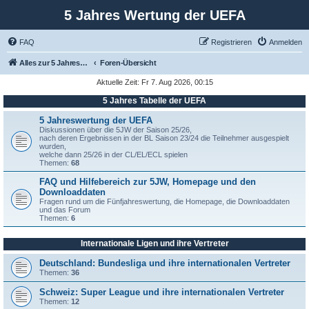
5 Jahres Wertung der UEFA
FAQ
Registrieren
Anmelden
Alles zur 5 Jahreswertung / Tabelle der UEFA mit vielen Statistiken.
Foren-Übersicht
Aktuelle Zeit: Fr 7. Aug 2026, 00:15
5 Jahres Tabelle der UEFA
5 Jahreswertung der UEFA
Diskussionen über die 5JW der Saison 25/26,
nach deren Ergebnissen in der BL Saison 23/24 die Teilnehmer ausgespielt
wurden,
welche dann 25/26 in der CL/EL/ECL spielen
Themen:
68
FAQ und Hilfebereich zur 5JW, Homepage und den
Downloaddaten
Fragen rund um die Fünfjahreswertung, die Homepage, die Downloaddaten
und das Forum
Themen:
6
Internationale Ligen und ihre Vertreter
Deutschland: Bundesliga und ihre internationalen Vertreter
Themen:
36
Schweiz: Super League und ihre internationalen Vertreter
Themen:
12