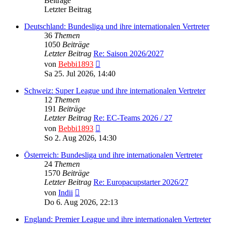
Beiträge
Letzter Beitrag
Deutschland: Bundesliga und ihre internationalen Vertreter
36
Themen
1050
Beiträge
Letzter Beitrag
Re: Saison 2026/2027
Neuester
von
Bebbi1893
Beitrag
Sa 25. Jul 2026, 14:40
Schweiz: Super League und ihre internationalen Vertreter
12
Themen
191
Beiträge
Letzter Beitrag
Re: EC-Teams 2026 / 27
Neuester
von
Bebbi1893
Beitrag
So 2. Aug 2026, 14:30
Österreich: Bundesliga und ihre internationalen Vertreter
24
Themen
1570
Beiträge
Letzter Beitrag
Re: Europacupstarter 2026/27
Neuester
von
Indii
Beitrag
Do 6. Aug 2026, 22:13
England: Premier League und ihre internationalen Vertreter