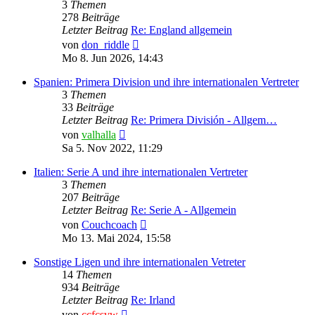
3
Themen
278
Beiträge
Letzter Beitrag
Re: England allgemein
Neuester
von
don_riddle
Beitrag
Mo 8. Jun 2026, 14:43
Spanien: Primera Division und ihre internationalen Vertreter
3
Themen
33
Beiträge
Letzter Beitrag
Re: Primera División - Allgem…
Neuester
von
valhalla
Beitrag
Sa 5. Nov 2022, 11:29
Italien: Serie A und ihre internationalen Vertreter
3
Themen
207
Beiträge
Letzter Beitrag
Re: Serie A - Allgemein
Neuester
von
Couchcoach
Beitrag
Mo 13. Mai 2024, 15:58
Sonstige Ligen und ihre internationalen Vetreter
14
Themen
934
Beiträge
Letzter Beitrag
Re: Irland
Neuester
von
ccfcsvw