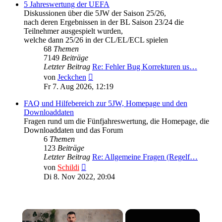
5 Jahreswertung der UEFA
Diskussionen über die 5JW der Saison 25/26,
nach deren Ergebnissen in der BL Saison 23/24 die
Teilnehmer ausgespielt wurden,
welche dann 25/26 in der CL/EL/ECL spielen
68
Themen
7149
Beiträge
Letzter Beitrag
Re: Fehler Bug Korrekturen us…
Neuester
von
Jeckchen
Beitrag
Fr 7. Aug 2026, 12:19
FAQ und Hilfebereich zur 5JW, Homepage und den
Downloaddaten
Fragen rund um die Fünfjahreswertung, die Homepage, die
Downloaddaten und das Forum
6
Themen
123
Beiträge
Letzter Beitrag
Re: Allgemeine Fragen (Regelf…
Neuester
von
Schildi
Beitrag
Di 8. Nov 2022, 20:04
×