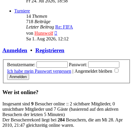
Fr 24. Jul 2026, 18:58
Turniere
14
Themen
718
Beiträge
Letzter Beitrag
Re: FIFA
Neuester
von
Hunswolf
Beitrag
Sa 1. Aug 2026, 12:12
Anmelden
•
Registrieren
Benutzername:
Passwort:
Ich habe mein Passwort vergessen
|
Angemeldet bleiben
Wer ist online?
Insgesamt sind
9
Besucher online :: 2 sichtbare Mitglieder, 0
unsichtbare Mitglieder und 7 Gäste (basierend auf den aktiven
Besuchern der letzten 5 Minuten)
Der Besucherrekord liegt bei
284
Besuchern, die am Mi 28. Apr
2010, 21:47 gleichzeitig online waren.