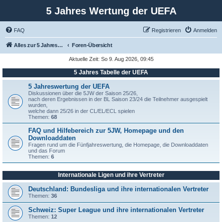
5 Jahres Wertung der UEFA
FAQ
Registrieren
Anmelden
Alles zur 5 Jahreswertung / Tabelle der UEFA mit vielen Statistiken.
Foren-Übersicht
Aktuelle Zeit: So 9. Aug 2026, 09:45
5 Jahres Tabelle der UEFA
5 Jahreswertung der UEFA
Diskussionen über die 5JW der Saison 25/26,
nach deren Ergebnissen in der BL Saison 23/24 die Teilnehmer ausgespielt
wurden,
welche dann 25/26 in der CL/EL/ECL spielen
Themen:
68
FAQ und Hilfebereich zur 5JW, Homepage und den
Downloaddaten
Fragen rund um die Fünfjahreswertung, die Homepage, die Downloaddaten
und das Forum
Themen:
6
Internationale Ligen und ihre Vertreter
Deutschland: Bundesliga und ihre internationalen Vertreter
Themen:
36
Schweiz: Super League und ihre internationalen Vertreter
Themen:
12