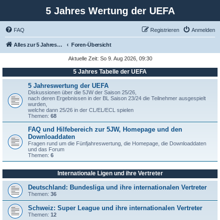
5 Jahres Wertung der UEFA
FAQ
Registrieren
Anmelden
Alles zur 5 Jahreswertung / Tabelle der UEFA mit vielen Statistiken.
Foren-Übersicht
Aktuelle Zeit: So 9. Aug 2026, 09:30
5 Jahres Tabelle der UEFA
5 Jahreswertung der UEFA
Diskussionen über die 5JW der Saison 25/26,
nach deren Ergebnissen in der BL Saison 23/24 die Teilnehmer ausgespielt
wurden,
welche dann 25/26 in der CL/EL/ECL spielen
Themen:
68
FAQ und Hilfebereich zur 5JW, Homepage und den
Downloaddaten
Fragen rund um die Fünfjahreswertung, die Homepage, die Downloaddaten
und das Forum
Themen:
6
Internationale Ligen und ihre Vertreter
Deutschland: Bundesliga und ihre internationalen Vertreter
Themen:
36
Schweiz: Super League und ihre internationalen Vertreter
Themen:
12