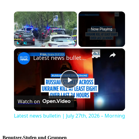
×
Now Playing
×
Play
Unmute
Fullscreen
Latest news bulletin | July 27th, 2026 – Morning
Play
Watch on
Video
Latest news bulletin | July 27th, 2026 – Morning
Benutzer-Stufen und Gruppen