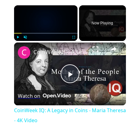
×
Now Playing
×
Play
Unmute
Fullscreen
CoinWeek IQ: A Legacy in Coins - Maria Theresa - 4K Video
Play
Watch on
Video
CoinWeek IQ: A Legacy in Coins - Maria Theresa
- 4K Video