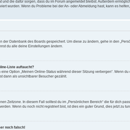
 hat und die dafür sorgen, dass du im Forum angemeldet bleibst. Außerdem ermögli
tiviert wurden. Wenn du Probleme bei der An- oder Abmeldung hast, kann es helfen
n in der Datenbank des Boards gespeichert. Um diese zu ändern, gehe in den „Persö
nst du alle deine Einstellungen ändern.
ine-Liste auftaucht?
n eine Option „Meinen Online-Status während dieser Sitzung verbergen“. Wenn du d
st dann als unsichtbarer Besucher gezählt.
en Zeitzone. In diesem Fall solltest du im „Persönlichen Bereich“ die für dich passe
den. Wenn du noch nicht registriert bist, ist dies ein guter Grund, dies jetzt zu tun
mer noch falsch!