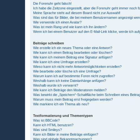
Die Forenuhr geht falsch!
Ich habe die Zeitzone eingestellt, aber die Forenuhr geht immer noch f
Meine Sprache steht auf diesem Board nicht zur Auswahl!
Was sind das für Bilder, die bei meinem Benutzernamen angezeigt we
Wie verwende ich einen Avatar?
Was ist mein Rang und wie kann ich ihn ändern?
Wenn ich bei einem Benutzer auf den E-Mail-Link klicke, werde ich au
Beiträge schreiben
Wie erstelle ich ein neues Thema oder eine Antwort?
Wie kann ich einen Beitrag bearbeiten oder löschen?
Wie kann ich meinem Beitrag eine Signatur anfügen?
Wie kann ich eine Umfrage erstellen?
Wieso kann ich nicht mehr Antwortmöglichkeiten erstellen?
Wie bearbeite oder lösche ich eine Umfrage?
Warum kann ich auf bestimmte Foren nicht zugreifen?
Weshalb kann ich keine Dateianhänge anfügen?
Weshalb wurde ich verwarnt?
Wie kann ich Beiträge den Moderatoren melden?
Was bewirkt die „Speichern“-Schaltfläche beim Schreiben eines Beitra
Warum muss mein Beitrag erst freigegeben werden?
Wie markiere ich ein Thema als neu?
Textformatierung und Thementypen
Was ist BBCode?
Kann ich HTML benutzen?
Was sind Smileys?
Kann ich Bilder in meine Beiträge einfügen?
Was sind globale Bekanntmachungen?