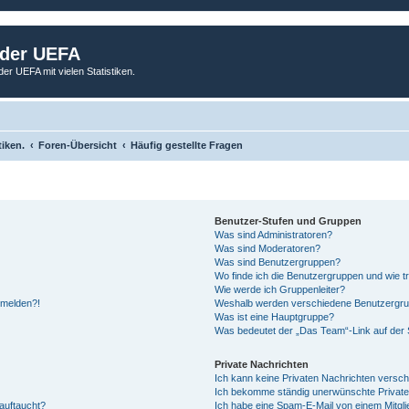
 der UEFA
der UEFA mit vielen Statistiken.
tiken.
Foren-Übersicht
Häufig gestellte Fragen
Benutzer-Stufen und Gruppen
Was sind Administratoren?
Was sind Moderatoren?
Was sind Benutzergruppen?
Wo finde ich die Benutzergruppen und wie tr
Wie werde ich Gruppenleiter?
anmelden?!
Weshalb werden verschiedene Benutzergrupp
Was ist eine Hauptgruppe?
Was bedeutet der „Das Team“-Link auf der S
Private Nachrichten
Ich kann keine Privaten Nachrichten versch
Ich bekomme ständig unerwünschte Private
auftaucht?
Ich habe eine Spam-E-Mail von einem Mitgli