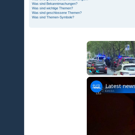
Was sind Bekanntmachungen?
Was sind wichtige Themen?
Was sind geschlossene Themen?
Was sind Themen-Symbole?
Play
Unmute
Latest news