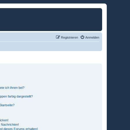
Registrieren
Anmelden
ete ich ihnen bei?
en farbig dargestellt?
tartseite?
icken!
 Nachrichten!
ed dieses Forums erhalten!