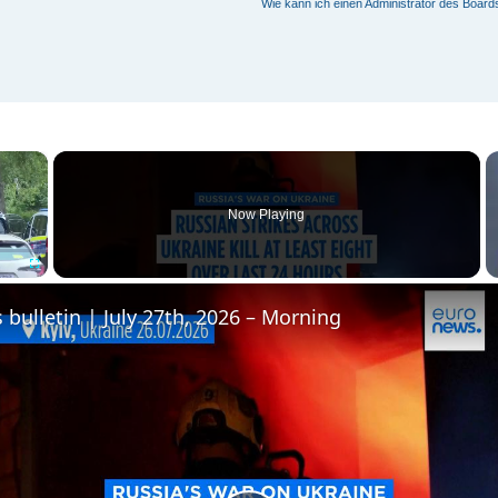
Wie kann ich einen Administrator des Board
×
Now Playing
Fullscreen
 bulletin | July 27th, 2026 – Morning