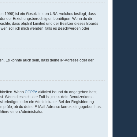
n 1998) ist ein Gesetz in den USA, welches festlegt, dass
der der Erziehungsberechtigten benötigen. Wenn du dir
te beachte, dass phpBB Limited und der Besitzer dieses Boards
An wen soll ich mich wenden, falls es Beschwerden oder
en. Es könnte auch sein, dass deine IP-Adresse oder der
ichkeiten. Wenn
COPPA
aktiviert ist und du angegeben hast,
st. Wenn dies nicht der Fall ist, muss dein Benutzerkonto
t erledigen oder ein Administrator. Bei der Registrierung
ten prüfe, ob du deine E-Mail-Adresse korrekt eingegeben hast
tiere einen Administrator.