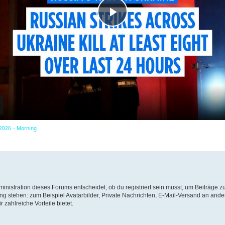
P
l
a
y
, 2026 – Morning
V
i
istration dieses Forums entscheidet, ob du registriert sein musst, um Beiträge zu s
ung stehen: zum Beispiel Avatarbilder, Private Nachrichten, E-Mail-Versand an ander
d
 zahlreiche Vorteile bietet.