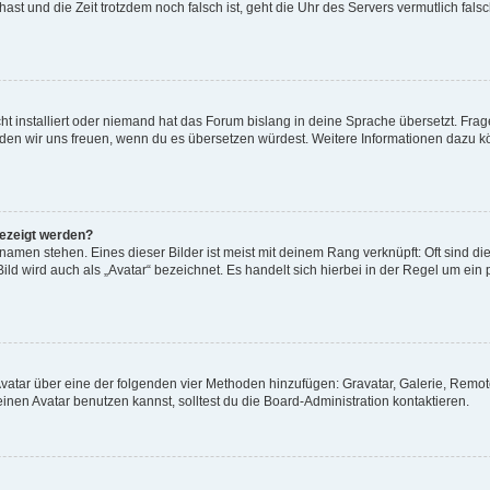
t hast und die Zeit trotzdem noch falsch ist, geht die Uhr des Servers vermutlich fal
t installiert oder niemand hat das Forum bislang in deine Sprache übersetzt. Frag
, würden wir uns freuen, wenn du es übersetzen würdest. Weitere Informationen dazu
gezeigt werden?
amen stehen. Eines dieser Bilder ist meist mit deinem Rang verknüpft: Oft sind di
ld wird auch als „Avatar“ bezeichnet. Es handelt sich hierbei in der Regel um ein
 Avatar über eine der folgenden vier Methoden hinzufügen: Gravatar, Galerie, Rem
en Avatar benutzen kannst, solltest du die Board-Administration kontaktieren.