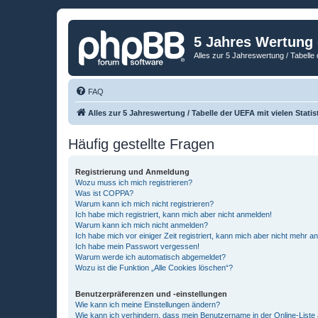
5 Jahres Wertung
Alles zur 5 Jahreswertung / Tabelle 
FAQ
Alles zur 5 Jahreswertung / Tabelle der UEFA mit vielen Statis
Häufig gestellte Fragen
Registrierung und Anmeldung
Wozu muss ich mich registrieren?
Was ist COPPA?
Warum kann ich mich nicht registrieren?
Ich habe mich registriert, kann mich aber nicht anmelden!
Warum kann ich mich nicht anmelden?
Ich habe mich vor einiger Zeit registriert, kann mich aber nicht mehr 
Ich habe mein Passwort vergessen!
Warum werde ich automatisch abgemeldet?
Wozu ist die Funktion „Alle Cookies löschen“?
Benutzerpräferenzen und -einstellungen
Wie kann ich meine Einstellungen ändern?
Wie kann ich verhindern, dass mein Benutzername in der Online-Liste 