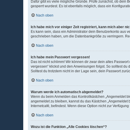
Dafür gibt es viele mögliche Gründe. Prüfe zunächst, ob dein 
gesperrt wurdest. Es ist ebenfalls möglich, dass ein Konfigurat
Nach oben
Ich habe mich vor einiger Zeit registriert, kann mich aber n
Es kann sein, dass ein Administrator dein Benutzerkonto aus v
geschrieben haben, um die Datenbankgröße zu verringern. Regis
Nach oben
Ich habe mein Passwort vergessen!
Das ist nicht schlimm! Wir können dir zwar dein altes Passwort
vergessen“ klickst und den Anweisungen folgst. So solltest du
Solltest du trotzdem nicht in der Lage sein, dein Passwort zur
Nach oben
Warum werde ich automatisch abgemeldet?
Wenn du beim Anmelden das Kontrollkästchen „Angemeldet bleib
angemeldet zu bleiben, kannst du das Kästchen „Angemeldet b
Internetcafé, befindest. Wenn diese Option nicht zur Verfügung
Nach oben
Wozu ist die Funktion „Alle Cookies löschen“?