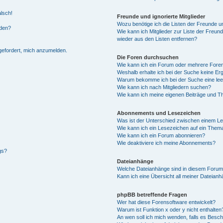
alsch!
Freunde und ignorierte Mitglieder
Wozu benötige ich die Listen der Freunde un
rden?
Wie kann ich Mitglieder zur Liste der Freund
wieder aus den Listen entfernen?
fgefordert, mich anzumelden.
Die Foren durchsuchen
Wie kann ich ein Forum oder mehrere For
Weshalb erhalte ich bei der Suche keine Er
Warum bekomme ich bei der Suche eine lee
Wie kann ich nach Mitgliedern suchen?
Wie kann ich meine eigenen Beiträge und T
Abonnements und Lesezeichen
Was ist der Unterschied zwischen einem L
Wie kann ich ein Lesezeichen auf ein Them
Wie kann ich ein Forum abonnieren?
Wie deaktiviere ich meine Abonnements?
gs?
Dateianhänge
Welche Dateianhänge sind in diesem Forum
Kann ich eine Übersicht all meiner Dateian
phpBB betreffende Fragen
Wer hat diese Forensoftware entwickelt?
Warum ist Funktion x oder y nicht enthalten
An wen soll ich mich wenden, falls es Besc