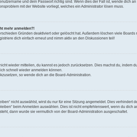
Benutzername und dein Passwort richtig sind. Wenn dies der Fall ist, wende dich a
ionsproblem mit der Website vorliegt, welches ein Administrator lösen muss.
icht mehr anmelden?!
erschieden Gründen deaktiviert oder gelöscht hat. Außerdem löschen viele Boards r
triere dich einfach erneut und nimm aktiv an den Diskussionen teil!
 nicht wieder mitteilen, du kannst es jedoch zurücksetzen. Dies machst du, indem 
 dich schnell wieder anmelden können.
ückzusetzen, so wende dich an die Board-Administration.
en“ nicht auswählst, wirst du nur für eine Sitzung angemeldet. Dies verhindert 
leiben“ beim Anmelden auswählen. Dies ist nicht empfehlenswert, wenn du dich an
 steht, dann wurde sie vermutlich von der Board-Administration ausgeschaltet.