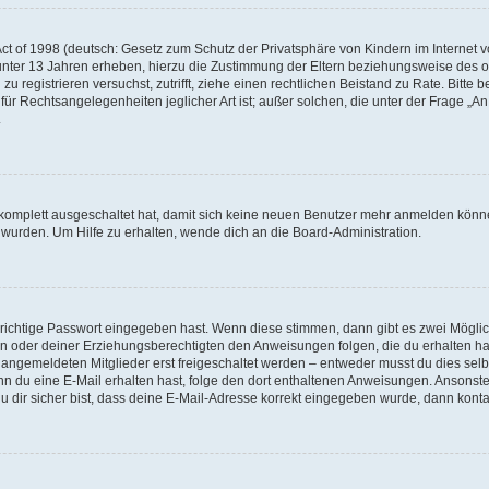
e
t of 1998 (deutsch: Gesetz zum Schutz der Privatsphäre von Kindern im Internet vo
unter 13 Jahren erheben, hierzu die Zustimmung der Eltern beziehungsweise des o
o
h zu registrieren versuchst, zutrifft, ziehe einen rechtlichen Beistand zu Rate. Bit
für Rechtsangelegenheiten jeglicher Art ist; außer solchen, die unter der Frage „
.
g komplett ausgeschaltet hat, damit sich keine neuen Benutzer mehr anmelden könn
 wurden. Um Hilfe zu erhalten, wende dich an die Board-Administration.
 richtige Passwort eingegeben hast. Wenn diese stimmen, dann gibt es zwei Mögl
tern oder deiner Erziehungsberechtigten den Anweisungen folgen, die du erhalten ha
u angemeldeten Mitglieder erst freigeschaltet werden – entweder musst du dies selbs
. Wenn du eine E-Mail erhalten hast, folge den dort enthaltenen Anweisungen. Ansons
 dir sicher bist, dass deine E-Mail-Adresse korrekt eingegeben wurde, dann kontak