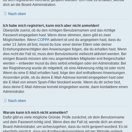
du dich registrieren möchtest, gesperrt wurden. Um Hilfe zu erhalten, wende
dich an die Board-Administration.
Nach oben
Ich habe mich registriert, kann mich aber nicht anmelden!
Überprüfe zuerst, ob du den richtigen Benutzernamen und das richtige
Passwort eingegeben hast. Wenn diese stimmen, dann gibt es zwei
Möglichkeiten. Wenn
COPPA
aktiviert ist und du angegeben hast, dass du
unter 13 Jahre alt bist, musst du bzw. einer deiner Eltern oder deiner
Erziehungsberechtigten den Anweisungen folgen, die du erhalten hast. Wenn
dies nicht der Fall ist, muss dein Benutzerkonto vielleicht aktiviert werden. Bei
einigen Boards müssen alle neu angemeldeten Mitglieder erst freigeschaltet
werden – entweder musst du dies selbst erledigen oder ein Administrator. Bei
der Registrierung wurde dir mitgeteilt, ob eine Aktivierung nötig ist oder nicht.
Wenn du eine E-Mail erhalten hast, folge den dort enthaltenen Anweisungen.
Ansonsten prüfe, ob du deine E-Mail-Adresse korrekt eingegeben hast oder
die E-Mail von einem Spam-Filter blockiert wurde. Wenn du dir sicher bist,
dass deine E-Mail-Adresse korrekt eingegeben wurde, dann kontaktiere einen
Administrator.
Nach oben
Warum kann ich mich nicht anmelden?
Dafür gibt es viele mögliche Gründe. Prüfe zunächst, ob dein Benutzername
und dein Passwort richtig sind. Wenn dies der Fall ist, wende dich an einen
Board-Administrator, um sicherzugehen, dass du nicht gesperrt wurdest. Es ist
ebenfalls möglich, dass ein Konfigurationsproblem mit der Website vorliegt,