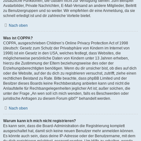
zusätzliche Funktionen, die Gästen nicht zur Verfügung stehen: zum Beispiel
Avatarbilder, Private Nachrichten, E-Mail-Versand an andere Mitglieder, Beitritt
zu Benutzergruppen und so weiter. Wir empfehlen dir eine Anmeldung, da sie
schnell erledigt ist und dir zahlreiche Vorteile bietet.
Nach oben
Was ist COPPA?
COPPA, ausgeschrieben Children’s Online Privacy Protection Act of 1998
(deutsch: Gesetz zum Schutz der Privatsphäre von Kindern im Internet von
1998) ist ein Gesetz in den USA, welches festlegt, dass Websites, die
möglicherweise persönliche Daten von Kindern unter 13 Jahren erheben,
hierzu die Zustimmung der Eltern beziehungsweise des oder der
Erziehungsberechtigten benötigen. Wenn du dir unsicher bist, ob dies auf dich
oder die Website, auf der du dich zu registrieren versuchst, zutrifft, ziehe einen
rechtlichen Beistand zu Rate. Bitte beachte, dass phpBB Limited und der
Besitzer dieses Boards keine Rechtsberatung anbieten kann und nicht die
Anlaufstelle für Rechtsangelegenheiten jeglicher Art ist; außer solchen, die
unter der Frage „An wen soll ich mich wenden, falls es Beschwerden oder
juristische Anfragen zu diesem Forum gibt?“ behandelt werden.
Nach oben
Warum kann ich mich nicht registrieren?
Es kann sein, dass die Board-Administration die Registrierung komplett
ausgeschaltet hat, damit sich keine neuen Benutzer mehr anmelden können.
Es könnte auch sein, dass deine IP-Adresse oder der Benutzername, mit dem