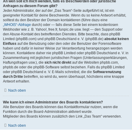
An wen soll ich mich wenden, falls es Beschwerden oder juristische
Anfragen zu diesem Forum gibt?
Jeder Administrator, der auf der „Das Team“-Seite aufgeführt ist, ist ein
geeigneter Kontakt für deine Beschwerde. Wenn du so keine Antwort erhältst,
solltest du den Besitzer der Domain kontaktieren (führe dazu eine
„WHOIS“-Abfrage
durch) oder — falls diese Seite bei einem kostenlosen
Webhoster wie z. B. Yahoo!, free.fr, funpic.de usw. liegt — den Support oder
den Abuse-Kontakt des betreffenden Dienstes. Bitte beachte, dass phpBB
Limited (phpBB.com) und phpBB Deutschland e. V. (phpBB.de)
absolut keinen
Einfluss
auf die Benutzung oder den oder die Benutzer der Forensoftware
haben und dafür in keiner Weise zur Verantwortung herangezogen werden
können. Kontaktiere daher nie phpBB Limited oder phpBB Deutschland e. V. in
Zusammenhang mit jeglichen juristischen Fragen (Unterlassungserklärungen,
Haftungsfragen usw.), die
sich nicht direkt
auf die Websiten phpbb.com,
phpbb.de oder die phpBB-Software selbst beziehen. Falls du phpBB Limited
oder phpBB Deutschland e. V. E-Mails schreibst, die die
Softwarenutzung
durch Dritte
betreffen, so wirst du, wenn überhaupt, höchstens eine knappe
Antwort erhalten.
Nach oben
Wie kann ich einen Administrator des Boards kontaktieren?
Alle Benutzer des Boards können das Kontaktformular nutzen, wenn die
Funktion durch die Board-Administration aktiviert wurde.
Mitglieder des Boards können zusätzlich den Link „Das Team“ verwenden.
Nach oben