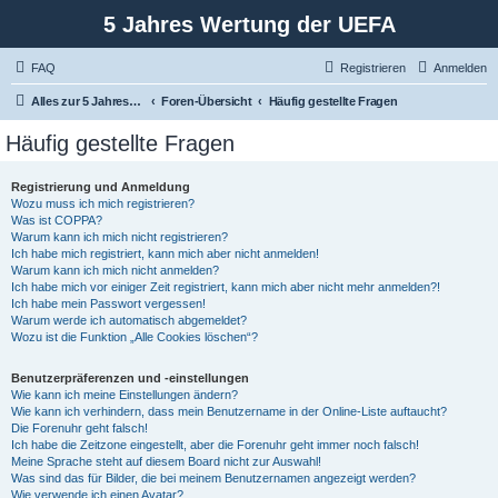
5 Jahres Wertung der UEFA
FAQ
Registrieren
Anmelden
Alles zur 5 Jahreswertung / Tabelle der UEFA mit vielen Statistiken.
Foren-Übersicht
Häufig gestellte Fragen
Häufig gestellte Fragen
Registrierung und Anmeldung
Wozu muss ich mich registrieren?
Was ist COPPA?
Warum kann ich mich nicht registrieren?
Ich habe mich registriert, kann mich aber nicht anmelden!
Warum kann ich mich nicht anmelden?
Ich habe mich vor einiger Zeit registriert, kann mich aber nicht mehr anmelden?!
Ich habe mein Passwort vergessen!
Warum werde ich automatisch abgemeldet?
Wozu ist die Funktion „Alle Cookies löschen“?
Benutzerpräferenzen und -einstellungen
Wie kann ich meine Einstellungen ändern?
Wie kann ich verhindern, dass mein Benutzername in der Online-Liste auftaucht?
Die Forenuhr geht falsch!
Ich habe die Zeitzone eingestellt, aber die Forenuhr geht immer noch falsch!
Meine Sprache steht auf diesem Board nicht zur Auswahl!
Was sind das für Bilder, die bei meinem Benutzernamen angezeigt werden?
Wie verwende ich einen Avatar?