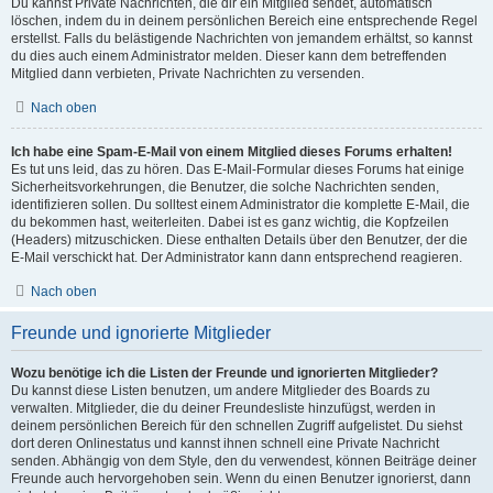
Du kannst Private Nachrichten, die dir ein Mitglied sendet, automatisch
löschen, indem du in deinem persönlichen Bereich eine entsprechende Regel
erstellst. Falls du belästigende Nachrichten von jemandem erhältst, so kannst
du dies auch einem Administrator melden. Dieser kann dem betreffenden
Mitglied dann verbieten, Private Nachrichten zu versenden.
Nach oben
Ich habe eine Spam-E-Mail von einem Mitglied dieses Forums erhalten!
Es tut uns leid, das zu hören. Das E-Mail-Formular dieses Forums hat einige
Sicherheitsvorkehrungen, die Benutzer, die solche Nachrichten senden,
identifizieren sollen. Du solltest einem Administrator die komplette E-Mail, die
du bekommen hast, weiterleiten. Dabei ist es ganz wichtig, die Kopfzeilen
(Headers) mitzuschicken. Diese enthalten Details über den Benutzer, der die
E-Mail verschickt hat. Der Administrator kann dann entsprechend reagieren.
Nach oben
Freunde und ignorierte Mitglieder
Wozu benötige ich die Listen der Freunde und ignorierten Mitglieder?
Du kannst diese Listen benutzen, um andere Mitglieder des Boards zu
verwalten. Mitglieder, die du deiner Freundesliste hinzufügst, werden in
deinem persönlichen Bereich für den schnellen Zugriff aufgelistet. Du siehst
dort deren Onlinestatus und kannst ihnen schnell eine Private Nachricht
senden. Abhängig von dem Style, den du verwendest, können Beiträge deiner
Freunde auch hervorgehoben sein. Wenn du einen Benutzer ignorierst, dann