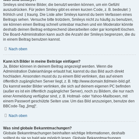
Smileys sind kleine Bilder, die benutzt werden können, um ein Gefühl
auszudrücken. Für jeden Smiley gibt es einen kurzen Code, z. B. bedeutet :)
fröhlich und :( traurig. Die Liste aller Smileys kannst du beim Verfassen eines
Beitrags sehen. Versuche bitte trotzdem, Smileys nicht zu häufig zu benutzen,
sie können einen Beitrag schnell unlesbar machen und ein Moderator könnte
deshalb deinen Beitrag entsprechend überarbeiten oder gar komplett löschen.
Die Board-Administration kann auch die Anzahl der Smileys begrenzen, die du
in einem Beitrag benutzen kannst.
Nach oben
Kann ich Bilder in meine Beiträge einfügen?
Ja, Bilder können in deinem Beitrag angezeigt werden. Wenn die
Administration Dateianhänge erlaubt hat, kannst du das Bild auch direkt
hochladen. Ansonsten musst du zu einem Bild verlinken, das auf einem
öffentlich zugänglichen Server liegt, z. B. http://www.domain.tld/mein-bild.gif.
Du kannst weder Bilder verlinken, die sich auf deinem eigenen PC befinden
(außer es ist ein öffentlich zugänglicher Server), noch zu Bildern, die nur nach
einer Anmeldung verfügbar sind, z. B. Hotmail- oder Yahoo-Mailboxen, mit
einem Passwort geschützte Seiten usw. Um das Bild anzuzeigen, benutze den
BBCode-Tag „[img]“.
Nach oben
Was sind globale Bekanntmachungen?
Globale Bekanntmachungen beinhalten wichtige Informationen, deshalb
solltest du sie so bald wie möglich lesen. Globale Bekanntmachungen