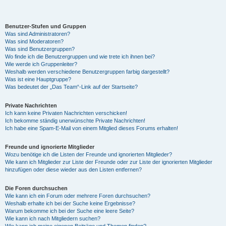
y
Benutzer-Stufen und Gruppen
Was sind Administratoren?
Was sind Moderatoren?
Was sind Benutzergruppen?
V
Wo finde ich die Benutzergruppen und wie trete ich ihnen bei?
Wie werde ich Gruppenleiter?
Weshalb werden verschiedene Benutzergruppen farbig dargestellt?
Was ist eine Hauptgruppe?
i
Was bedeutet der „Das Team“-Link auf der Startseite?
Private Nachrichten
d
Ich kann keine Privaten Nachrichten verschicken!
Ich bekomme ständig unerwünschte Private Nachrichten!
Ich habe eine Spam-E-Mail von einem Mitglied dieses Forums erhalten!
e
Freunde und ignorierte Mitglieder
Wozu benötige ich die Listen der Freunde und ignorierten Mitglieder?
Wie kann ich Mitglieder zur Liste der Freunde oder zur Liste der ignorierten Mitglieder
hinzufügen oder diese wieder aus den Listen entfernen?
o
Die Foren durchsuchen
Wie kann ich ein Forum oder mehrere Foren durchsuchen?
Weshalb erhalte ich bei der Suche keine Ergebnisse?
Warum bekomme ich bei der Suche eine leere Seite?
Wie kann ich nach Mitgliedern suchen?