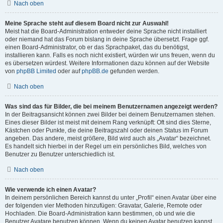
Nach oben
Meine Sprache steht auf diesem Board nicht zur Auswahl!
Meist hat die Board-Administration entweder deine Sprache nicht installiert
oder niemand hat das Forum bislang in deine Sprache übersetzt. Frage ggf.
einen Board-Administrator, ob er das Sprachpaket, das du benötigst,
installieren kann. Falls es noch nicht existiert, würden wir uns freuen, wenn du
es übersetzen würdest. Weitere Informationen dazu können auf der Website
von
phpBB Limited
oder auf
phpBB.de
gefunden werden.
Nach oben
Was sind das für Bilder, die bei meinem Benutzernamen angezeigt werden?
In der Beitragsansicht können zwei Bilder bei deinem Benutzernamen stehen.
Eines dieser Bilder ist meist mit deinem Rang verknüpft: Oft sind dies Sterne,
Kästchen oder Punkte, die deine Beitragszahl oder deinen Status im Forum
angeben. Das andere, meist größere, Bild wird auch als „Avatar“ bezeichnet.
Es handelt sich hierbei in der Regel um ein persönliches Bild, welches von
Benutzer zu Benutzer unterschiedlich ist.
Nach oben
Wie verwende ich einen Avatar?
In deinem persönlichen Bereich kannst du unter „Profil“ einen Avatar über eine
der folgenden vier Methoden hinzufügen: Gravatar, Galerie, Remote oder
Hochladen. Die Board-Administration kann bestimmen, ob und wie die
Benutzer Avatare benutzen können. Wenn du keinen Avatar benutzen kannst,