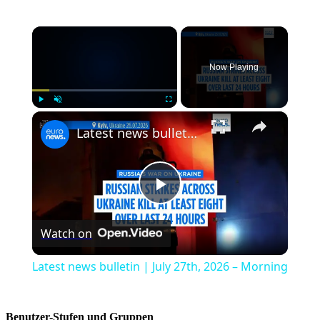
×
Now Playing
×
Play
Unmute
Fullscreen
Latest news bulletin | July 27th, 2026 – Morning
Play
Watch on
Video
Latest news bulletin | July 27th, 2026 – Morning
Benutzer-Stufen und Gruppen