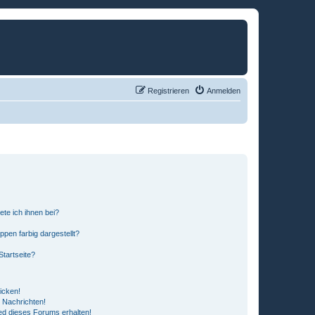
Registrieren
Anmelden
ete ich ihnen bei?
en farbig dargestellt?
tartseite?
icken!
 Nachrichten!
ed dieses Forums erhalten!