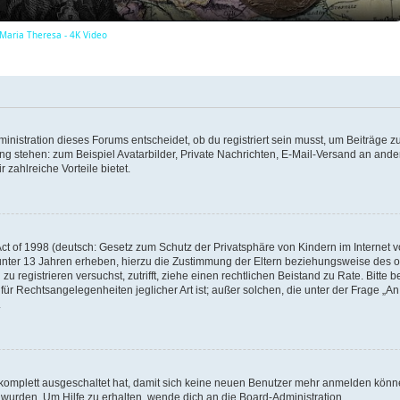
 Maria Theresa - 4K Video
y
V
istration dieses Forums entscheidet, ob du registriert sein musst, um Beiträge zu s
i
ung stehen: zum Beispiel Avatarbilder, Private Nachrichten, E-Mail-Versand an ander
 zahlreiche Vorteile bietet.
d
t of 1998 (deutsch: Gesetz zum Schutz der Privatsphäre von Kindern im Internet vo
e
unter 13 Jahren erheben, hierzu die Zustimmung der Eltern beziehungsweise des o
h zu registrieren versuchst, zutrifft, ziehe einen rechtlichen Beistand zu Rate. Bit
für Rechtsangelegenheiten jeglicher Art ist; außer solchen, die unter der Frage „
.
o
g komplett ausgeschaltet hat, damit sich keine neuen Benutzer mehr anmelden könn
 wurden. Um Hilfe zu erhalten, wende dich an die Board-Administration.