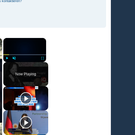
s kontaktieren?
×
×
Play
Unmute
Fullscreen
Now Playing