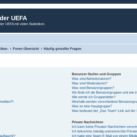
 der UEFA
der UEFA mit vielen Statistiken.
tiken.
Foren-Übersicht
Häufig gestellte Fragen
Benutzer-Stufen und Gruppen
Was sind Administratoren?
Was sind Moderatoren?
Was sind Benutzergruppen?
Wo finde ich die Benutzergruppen und wie tr
Wie werde ich Gruppenleiter?
anmelden?!
Weshalb werden verschiedene Benutzergrupp
Was ist eine Hauptgruppe?
Was bedeutet der „Das Team“-Link auf der S
Private Nachrichten
Ich kann keine Privaten Nachrichten versch
Ich bekomme ständig unerwünschte Private
auftaucht?
Ich habe eine Spam-E-Mail von einem Mitgli