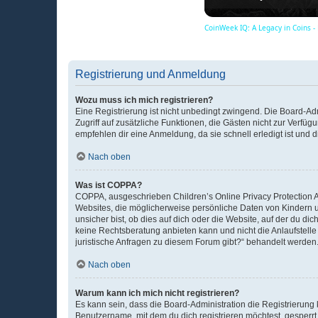
CoinWeek IQ: A Legacy in Coins -
Registrierung und Anmeldung
Wozu muss ich mich registrieren?
Eine Registrierung ist nicht unbedingt zwingend. Die Board-Admin
Zugriff auf zusätzliche Funktionen, die Gästen nicht zur Verfüg
empfehlen dir eine Anmeldung, da sie schnell erledigt ist und dir
Nach oben
Was ist COPPA?
COPPA, ausgeschrieben Children’s Online Privacy Protection Ac
Websites, die möglicherweise persönliche Daten von Kindern 
unsicher bist, ob dies auf dich oder die Website, auf der du dic
keine Rechtsberatung anbieten kann und nicht die Anlaufstelle 
juristische Anfragen zu diesem Forum gibt?“ behandelt werden
Nach oben
Warum kann ich mich nicht registrieren?
Es kann sein, dass die Board-Administration die Registrierun
Benutzername, mit dem du dich registrieren möchtest, gesperrt