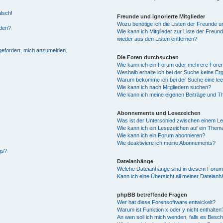
alsch!
Freunde und ignorierte Mitglieder
Wozu benötige ich die Listen der Freunde un
rden?
Wie kann ich Mitglieder zur Liste der Freund
wieder aus den Listen entfernen?
fgefordert, mich anzumelden.
Die Foren durchsuchen
Wie kann ich ein Forum oder mehrere For
Weshalb erhalte ich bei der Suche keine Er
Warum bekomme ich bei der Suche eine lee
Wie kann ich nach Mitgliedern suchen?
Wie kann ich meine eigenen Beiträge und T
Abonnements und Lesezeichen
Was ist der Unterschied zwischen einem L
Wie kann ich ein Lesezeichen auf ein Them
Wie kann ich ein Forum abonnieren?
Wie deaktiviere ich meine Abonnements?
gs?
Dateianhänge
Welche Dateianhänge sind in diesem Forum
Kann ich eine Übersicht all meiner Dateian
phpBB betreffende Fragen
Wer hat diese Forensoftware entwickelt?
Warum ist Funktion x oder y nicht enthalten
An wen soll ich mich wenden, falls es Besc