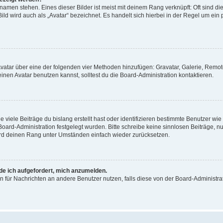
amen stehen. Eines dieser Bilder ist meist mit deinem Rang verknüpft: Oft sind di
ld wird auch als „Avatar“ bezeichnet. Es handelt sich hierbei in der Regel um ein
 Avatar über eine der folgenden vier Methoden hinzufügen: Gravatar, Galerie, Rem
en Avatar benutzen kannst, solltest du die Board-Administration kontaktieren.
viele Beiträge du bislang erstellt hast oder identifizieren bestimmte Benutzer w
 Board-Administration festgelegt wurden. Bitte schreibe keine sinnlosen Beiträge
wird deinen Rang unter Umständen einfach wieder zurücksetzen.
rde ich aufgefordert, mich anzumelden.
ion für Nachrichten an andere Benutzer nutzen, falls diese von der Board-Administ