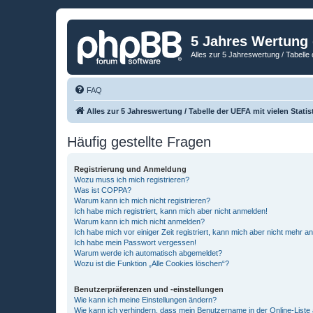
5 Jahres Wertung
Alles zur 5 Jahreswertung / Tabelle 
FAQ
Alles zur 5 Jahreswertung / Tabelle der UEFA mit vielen Statis
Häufig gestellte Fragen
Registrierung und Anmeldung
Wozu muss ich mich registrieren?
Was ist COPPA?
Warum kann ich mich nicht registrieren?
Ich habe mich registriert, kann mich aber nicht anmelden!
Warum kann ich mich nicht anmelden?
Ich habe mich vor einiger Zeit registriert, kann mich aber nicht mehr 
Ich habe mein Passwort vergessen!
Warum werde ich automatisch abgemeldet?
Wozu ist die Funktion „Alle Cookies löschen“?
Benutzerpräferenzen und -einstellungen
Wie kann ich meine Einstellungen ändern?
Wie kann ich verhindern, dass mein Benutzername in der Online-Liste 