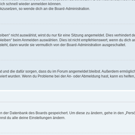
 dich schnell wieder anmelden können.
ückzusetzen, so wende dich an die Board-Administration.
en“ nicht auswählst, wirst du nur für eine Sitzung angemeldet. Dies verhindert 
leiben“ beim Anmelden auswählen. Dies ist nicht empfehlenswert, wenn du dich an
 steht, dann wurde sie vermutlich von der Board-Administration ausgeschaltet.
 hat und die dafür sorgen, dass du im Forum angemeldet bleibst. Außerdem ermögli
tiviert wurden. Wenn du Probleme bei der An- oder Abmeldung hast, kann es helfen
n in der Datenbank des Boards gespeichert. Um diese zu ändern, gehe in den „Persö
nst du alle deine Einstellungen ändern.