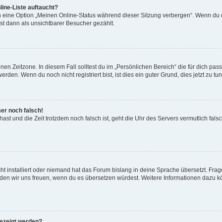
ine-Liste auftaucht?
n eine Option „Meinen Online-Status während dieser Sitzung verbergen“. Wenn du d
st dann als unsichtbarer Besucher gezählt.
en Zeitzone. In diesem Fall solltest du im „Persönlichen Bereich“ die für dich passe
den. Wenn du noch nicht registriert bist, ist dies ein guter Grund, dies jetzt zu tun
mer noch falsch!
t hast und die Zeit trotzdem noch falsch ist, geht die Uhr des Servers vermutlich fal
t installiert oder niemand hat das Forum bislang in deine Sprache übersetzt. Frag
, würden wir uns freuen, wenn du es übersetzen würdest. Weitere Informationen dazu
gezeigt werden?