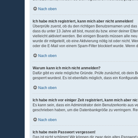
Nach oben
Ich habe mich registriert, kann mich aber nicht anmelden!
Überprüfe zuerst, ob du den richtigen Benutzernamen und das
dass du unter 13 Jahre alt bist, musst du bzw. einer deiner El
vielleicht aktiviert werden. Bei einigen Boards müssen alle ne
wurde dir mitgeteilt, ob eine Aktivierung nötig ist oder nicht
oder die E-Mail von einem Spam-Filter blockiert wurde. Wenn du
Nach oben
Warum kann ich mich nicht anmelden?
Dafür gibt es viele mögliche Gründe. Prüfe zunächst, ob dein 
gesperrt wurdest. Es ist ebenfalls möglich, dass ein Konfigurat
Nach oben
Ich habe mich vor einiger Zeit registriert, kann mich aber n
Es kann sein, dass ein Administrator dein Benutzerkonto aus v
geschrieben haben, um die Datenbankgröße zu verringern. Regis
Nach oben
Ich habe mein Passwort vergessen!
Das ist nicht schlimm! Wir können dir zwar dein altes Passwort