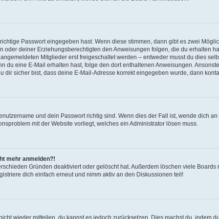
 richtige Passwort eingegeben hast. Wenn diese stimmen, dann gibt es zwei Mögl
tern oder deiner Erziehungsberechtigten den Anweisungen folgen, die du erhalten ha
u angemeldeten Mitglieder erst freigeschaltet werden – entweder musst du dies selbs
. Wenn du eine E-Mail erhalten hast, folge den dort enthaltenen Anweisungen. Ansons
 dir sicher bist, dass deine E-Mail-Adresse korrekt eingegeben wurde, dann kontak
Benutzername und dein Passwort richtig sind. Wenn dies der Fall ist, wende dich a
ionsproblem mit der Website vorliegt, welches ein Administrator lösen muss.
icht mehr anmelden?!
erschieden Gründen deaktiviert oder gelöscht hat. Außerdem löschen viele Boards r
triere dich einfach erneut und nimm aktiv an den Diskussionen teil!
 nicht wieder mitteilen, du kannst es jedoch zurücksetzen. Dies machst du, indem 