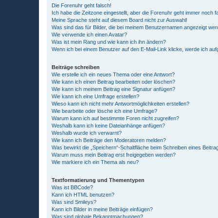
Die Forenuhr geht falsch!
Ich habe die Zeitzone eingestellt, aber die Forenuhr geht immer noch f
Meine Sprache steht auf diesem Board nicht zur Auswahl!
Was sind das für Bilder, die bei meinem Benutzernamen angezeigt we
Wie verwende ich einen Avatar?
Was ist mein Rang und wie kann ich ihn ändern?
Wenn ich bei einem Benutzer auf den E-Mail-Link klicke, werde ich au
Beiträge schreiben
Wie erstelle ich ein neues Thema oder eine Antwort?
Wie kann ich einen Beitrag bearbeiten oder löschen?
Wie kann ich meinem Beitrag eine Signatur anfügen?
Wie kann ich eine Umfrage erstellen?
Wieso kann ich nicht mehr Antwortmöglichkeiten erstellen?
Wie bearbeite oder lösche ich eine Umfrage?
Warum kann ich auf bestimmte Foren nicht zugreifen?
Weshalb kann ich keine Dateianhänge anfügen?
Weshalb wurde ich verwarnt?
Wie kann ich Beiträge den Moderatoren melden?
Was bewirkt die „Speichern“-Schaltfläche beim Schreiben eines Beitra
Warum muss mein Beitrag erst freigegeben werden?
Wie markiere ich ein Thema als neu?
Textformatierung und Thementypen
Was ist BBCode?
Kann ich HTML benutzen?
Was sind Smileys?
Kann ich Bilder in meine Beiträge einfügen?
Was sind globale Bekanntmachungen?